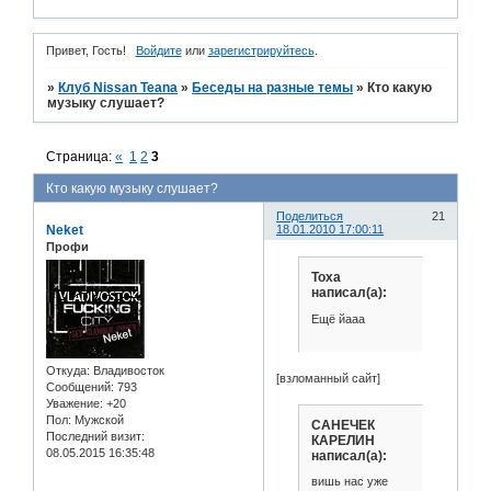
Привет, Гость!
Войдите
или
зарегистрируйтесь
.
»
Клуб Nissan Teana
»
Беседы на разные темы
»
Кто какую
музыку слушает?
Страница:
«
1
2
3
Кто какую музыку слушает?
Поделиться
21
Neket
18.01.2010 17:00:11
Профи
Toxa
написал(а):
Ещё йааа
Откуда:
Владивосток
[взломанный сайт]
Сообщений:
793
Уважение:
+20
Пол:
Мужской
САНЕЧЕК
Последний визит:
КАРЕЛИН
08.05.2015 16:35:48
написал(а):
вишь нас уже