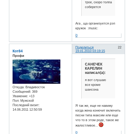
трое, скоро толпа
соберется
Ага , ща организуется рэп
кружок :music:
0
Поделиться
22
Кот84
19.01.2010 03:19:15
Профи
САНЕЧЕК
КАРЕЛИН
написал(а):
я вот слушаю
все кроме
Откуда:
Владивосток
шансона
Сообщений:
369
Уважение:
+13
Пол:
Мужской
Последний визит:
Я так же, еще не навижу
14.06.2011 12:50:59
когда жена конючит включить
песни типа максим или еще
что то в этом роде, такое же
жалостливое...
0