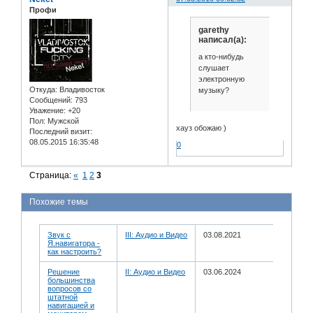
Профи
garethy
написал(а):
а кто-нибудь
слушает
электронную
Откуда:
Владивосток
музыку?
Сообщений:
793
Уважение:
+20
Пол:
Мужской
хауз обожаю )
Последний визит:
08.05.2015 16:35:48
0
Страница:
«
1
2
3
Похожие темы
Звук с
III: Аудио и Bидео
03.08.2021
Я.навигатора -
как настроить?
Решение
II: Аудио и Bидео
03.06.2024
большинства
вопросов со
штатной
навигацией и