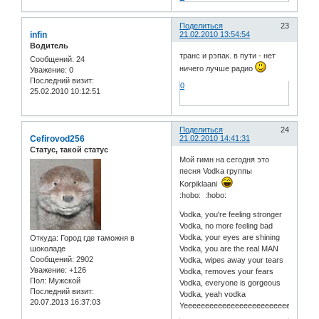
Поделиться
23
infin
21.02.2010 13:54:54
Водитель
транс и рэпак. в пути - нет
Сообщений:
24
ничего лучше радио
Уважение:
0
Последний визит:
0
25.02.2010 10:12:51
Поделиться
24
Cefirovod256
21.02.2010 14:41:31
Статус, такой статус
Мой гимн на сегодня это
песня Vodka группы
Korpiklaani
:hobo: :hobo:
Vodka, you're feeling stronger
Vodka, no more feeling bad
Vodka, your eyes are shining
Откуда:
Город где таможня в
шоколаде
Vodka, you are the real MAN
Сообщений:
2902
Vodka, wipes away your tears
Уважение:
+126
Vodka, removes your fears
Пол:
Мужской
Vodka, everyone is gorgeous
Последний визит:
Vodka, yeah vodka
20.07.2013 16:37:03
Yeeeeeeeeeeeeeeeeeeeeeeeeeeeeaaa