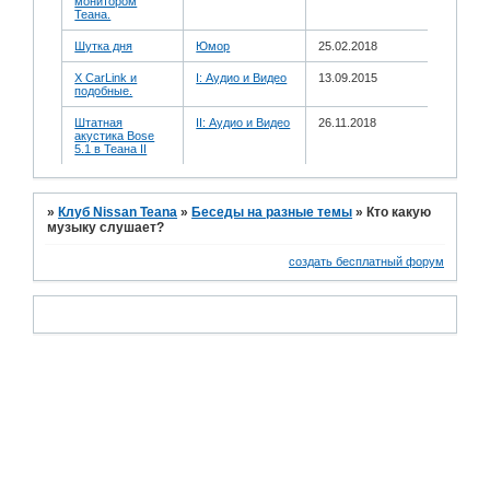
монитором
Теана.
Шутка дня
Юмор
25.02.2018
X CarLink и
I: Аудио и Bидео
13.09.2015
подобные.
Штатная
II: Аудио и Bидео
26.11.2018
акустика Bose
5.1 в Теана II
»
Клуб Nissan Teana
»
Беседы на разные темы
»
Кто какую
музыку слушает?
создать бесплатный форум