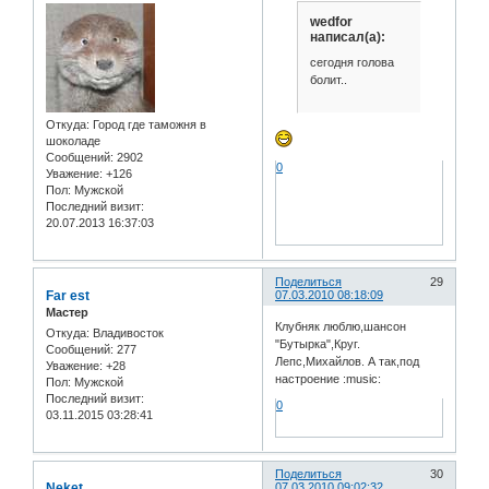
wedfor
написал(а):
сегодня голова
болит..
Откуда:
Город где таможня в
шоколаде
Сообщений:
2902
0
Уважение:
+126
Пол:
Мужской
Последний визит:
20.07.2013 16:37:03
Поделиться
29
Far est
07.03.2010 08:18:09
Мастер
Клубняк люблю,шансон
Откуда:
Владивосток
"Бутырка",Круг.
Сообщений:
277
Лепс,Михайлов. А так,под
Уважение:
+28
настроение :music:
Пол:
Мужской
Последний визит:
0
03.11.2015 03:28:41
Поделиться
30
Neket
07.03.2010 09:02:32