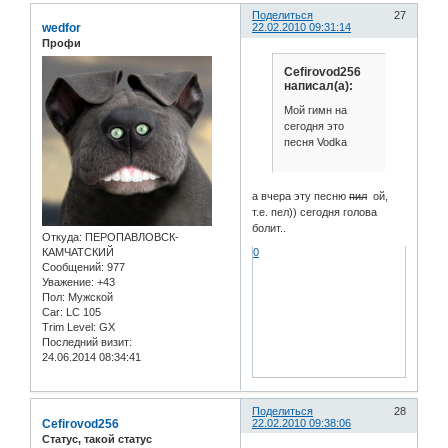
Поделиться
27
wedfor
22.02.2010 09:31:14
Профи
Cefirovod256
написал(а):
Мой гимн на
сегодня это
песня Vodka
а вчера эту песню
пил
ой,
т.е. пел)) сегодня голова
болит..
Откуда:
ПЕРОПАВЛОВСК-
КАМЧАТСКИЙ
0
Сообщений:
977
Уважение:
+43
Пол:
Мужской
Car:
LC 105
Trim Level:
GX
Последний визит:
24.06.2014 08:34:41
Поделиться
28
Cefirovod256
22.02.2010 09:38:06
Статус, такой статус