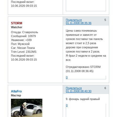
Последний визит:
10.06.2026 09:03:15
Поделиться
5
STORM
01.11.2008 08:35:36
Watcher
Цены сама понимаешь
Откуда:
Ставрополь
применые и зависят от
Сообщений:
10979
сроков поставки так панель
Уважение:
+339
может стоит в 2,5 раза
Пол:
Мужской
дороже при сокращении
Car:
Nissan Teana
сроков поставки в 2 раза.
Trim Level:
230JMS
Последний визит:
Я брал 2 недели в среднем на
10.06.2026 09:03:15
все.
Отредактировано STORM
(01.11.2008 08:36:45)
0
Поделиться
6
AllaFro
01.11.2008 08:40:30
Мастер
9. фонарь задний правый
0