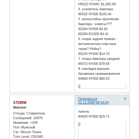
H5022-9Y0AC $1,092.69
4. усилитель бампера
85032-9Y000 $105.04
5. кронштейны крепления
бампера - клипсы???
85284-9Y000 $4.65
85284-EG000 $4.41
6. опора задняя правая -
металическая пластина
такая? Рейка?
85220-9Y000 $14.70
7. опора бампера средняя
85072-9Y000 $79.55
8. накладка крышки
багажника хромированная
84860-9Y000 $80.53
0
Поделиться
4
STORM
01.11.2008 08:34:24
Watcher
панель
Откуда:
Ставрополь
84920-9Y000 $29.71
Сообщений:
10979
Уважение:
+339
0
Пол:
Мужской
Car:
Nissan Teana
Trim Level:
230JMS