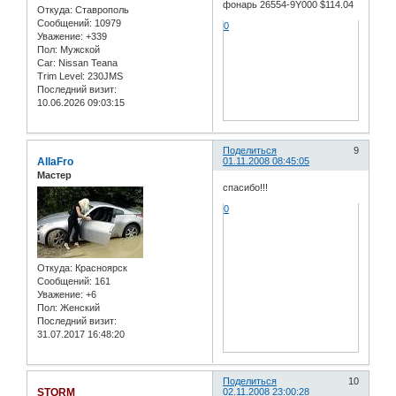
фонарь 26554-9Y000 $114.04
Откуда:
Ставрополь
Сообщений:
10979
0
Уважение:
+339
Пол:
Мужской
Car:
Nissan Teana
Trim Level:
230JMS
Последний визит:
10.06.2026 09:03:15
Поделиться
9
AllaFro
01.11.2008 08:45:05
Мастер
спасибо!!!
0
Откуда:
Красноярск
Сообщений:
161
Уважение:
+6
Пол:
Женский
Последний визит:
31.07.2017 16:48:20
Поделиться
10
STORM
02.11.2008 23:00:28