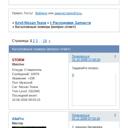
Привет, Гость!
Войдите
или
зарегистрируйтесь
.
»
Клуб Nissan Teana
»
I: Расходники, Запчасти
»
Каталожные номера (вопрос-ответ)
Страница:
1
2
3
…
18
»
Каталожные номера (вопрос-ответ)
Поделиться
1
STORM
31.10.2008 17:00:20
Watcher
Задавайте вопрос.
Откуда:
Ставрополь
Сообщений:
10979
0
Уважение:
+339
Пол:
Мужской
Car:
Nissan Teana
Trim Level:
230JMS
Последний визит:
10.06.2026 09:03:15
Поделиться
2
AllaFro
01.11.2008 07:53:20
Мастер
1. крышка багажника