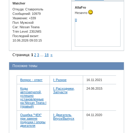
Watcher
AllaFro
Откуда:
Ставрополь
Незачто
Сообщений:
10979
Уважение:
+339
0
Пол:
Мужской
Car:
Nissan Teana
Trim Level:
230JMS
Последний визит:
10.06.2026 09:03:15
Страница:
1
2
3
…
18
»
Похожие темы
Вопрос - ответ
I: Разное
16.11.2021
Коды
I: Расходники,
24.06.2015
автозапчатей,
Запчасти
успешно
установленные
на Nissan Teana I
(правый)
Ошибка "ЧЕК"
I: Двигатель,
04.11.2020
при замене
Впуск/Выпуск
подушки / опоры
двигателя