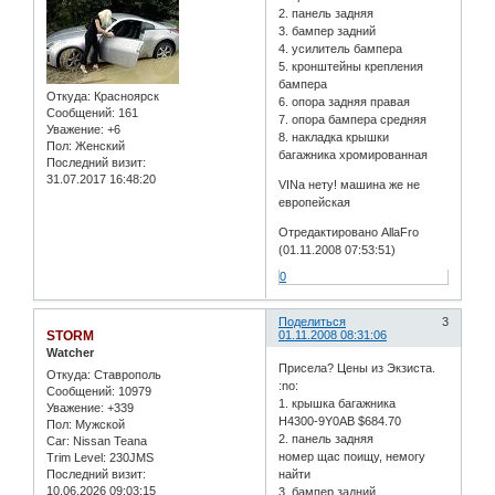
2. панель задняя
3. бампер задний
4. усилитель бампера
5. кронштейны крепления
бампера
Откуда:
Красноярск
6. опора задняя правая
Сообщений:
161
7. опора бампера средняя
Уважение:
+6
8. накладка крышки
Пол:
Женский
багажника хромированная
Последний визит:
31.07.2017 16:48:20
VINа нету! машина же не
европейская
Отредактировано AllaFro
(01.11.2008 07:53:51)
0
Поделиться
3
STORM
01.11.2008 08:31:06
Watcher
Присела? Цены из Экзиста.
Откуда:
Ставрополь
:no:
Сообщений:
10979
1. крышка багажника
Уважение:
+339
H4300-9Y0AB $684.70
Пол:
Мужской
2. панель задняя
Car:
Nissan Teana
номер щас поищу, немогу
Trim Level:
230JMS
Последний визит:
найти
10.06.2026 09:03:15
3. бампер задний