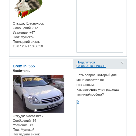
Откуда:
Красноярск
Сообщений:
812
Уважение:
+47
Пол:
Мужской
Последний визит:
13.07.2021 13:00:18
Поделиться
6
Gremlin_555
08.04.2010 11:03:11
Любитель
Есть вопрос, который для
меня остается не
познанным...
Как включить учет расхода
топлива/пробега?
0
Откуда:
Novosibirsk
Сообщений:
34
Уважение:
+3
Пол:
Мужской
Последний визит: