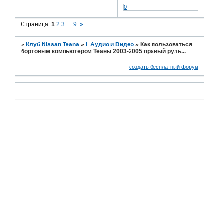
0
Страница:
1
2
3
…
9
»
»
Клуб Nissan Teana
»
I: Аудио и Bидео
»
Как пользоваться
бортовым компьютером Теаны 2003-2005 правый руль...
создать бесплатный форум