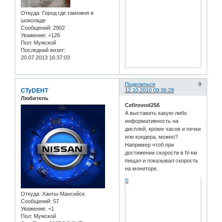
Откуда:
Город где таможня в
шоколаде
Сообщений:
2902
Уважение:
+126
Пол:
Мужской
Последний визит:
20.07.2013 16:37:03
Поделиться
9
CTyDEHT
12.10.2010 09:36:29
Любитель
Cefirovod256
А выставить какую-либо
информативность на
дисплей, кроме часов и печки
или кондера, можно?
Например чтоб при
достижении скорости в N-км
пищал и показывал скорость
на мониторе.
0
Откуда:
Ханты-Мансийск
Сообщений:
57
Уважение:
+1
Пол:
Мужской