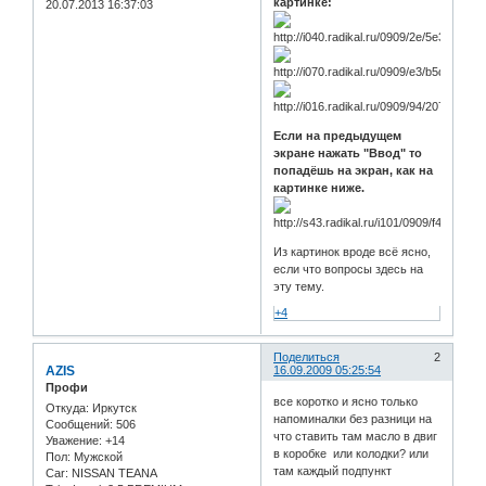
картинке:
20.07.2013 16:37:03
Если на предыдущем
экране нажать "Ввод" то
попадёшь на экран, как на
картинке ниже.
Из картинок вроде всё ясно,
если что вопросы здесь на
эту тему.
+4
Поделиться
2
AZIS
16.09.2009 05:25:54
Профи
все коротко и ясно только
Откуда:
Иркутск
напоминалки без разници на
Сообщений:
506
что ставить там масло в двиг
Уважение:
+14
в коробке или колодки? или
Пол:
Мужской
там каждый подпункт
Car:
NISSAN TEANA