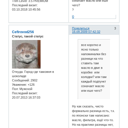
означает масло или еше
Trim Level:
3.5 PREMIUM
Последний визит:
чего?
03.10.2018 10:45:56
?
0
Поделиться
3
Cefirovod256
16.09.2009 07:42:32
Статус, такой статус
все коротко и
ясно только
напоминалки без
разници на что
ставить там
масло в двиг в
Откуда:
Город где таможня в
коробке или
шоколаде
колодки? или там
Сообщений:
2902
каждый подпункт
Уважение:
+126
означает масло
Пол:
Мужской
или еше чего?
Последний визит:
20.07.2013 16:37:03
Ну как сказать, чисто
формально разница есть, т.к.
по японски там написано:
масло, фильтра, ещё что-то.
Но на практике разницы нет,