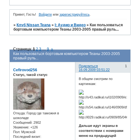
Привет, Гость!
Войдите
или
зарегистрируйтесь
.
»
Клуб Nissan Teana
»
I: Аудио и Bидео
»
Как пользоваться
бортовым компьютером Теаны 2003-2005 правый руль...
Страница:
1
2
3
…
9
»
Как пользоваться бортовым компьютером Теаны 2003-2005
правый руль...
Поделиться
1
Cefirovod256
16.09.2009 03:51:22
Статус, такой статус
В общем смотрим по
картинкам:
Откуда:
Город где таможня в
шоколаде
Сообщений:
2902
Дальше идут экраны в
Уважение:
+126
соответствии с номерами
Пол:
Мужской
меню на предыдущей
Последний визит: