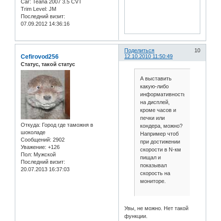
Car:
Teana 2007 3.5 CVT
Trim Level:
JM
Последний визит:
07.09.2012 14:36:16
Поделиться
10
Cefirovod256
12.10.2010 11:50:49
Статус, такой статус
А выставить
какую-либо
информативность
на дисплей,
кроме часов и
печки или
Откуда:
Город где таможня в
кондера, можно?
шоколаде
Например чтоб
Сообщений:
2902
при достижении
Уважение:
+126
скорости в N-км
Пол:
Мужской
пищал и
Последний визит:
показывал
20.07.2013 16:37:03
скорость на
мониторе.
Увы, не можно. Нет такой
функции.