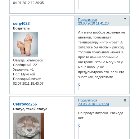
04.07.2012 12:30:35
Поделиться
7
serg4023
23.08.2010 11:41:28
Водитель
А у меня вообще экранчик не
цветной, показывает
температуру и что играет. А
хотелось бы чтобы и расход
топлива показывал, может я
просто чайник полный но
Откуда:
Ульяновск
настроить это не могу или у
Сообщений:
22
меня вообще не
Уважение:
+1
предусмотрено это. если кто
Пол:
Мужской
знает как, подскажите.
Последний визит:
02.07.2011 15:43:07
0
Поделиться
8
Cefirovod256
23.08.2010 13:30:24
Статус, такой статус
Не предусмотрено. Расхода
нет.
0