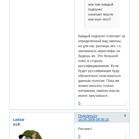
или там каждый
подпункт
означает масло
или еше чего?
Каждый подпункт отвечает за
определенный вид замены,
но для нас разницы нет, т.к.
запоминать иероглифы не
будешь же. Это большой
плюс в сторону
руссифицирования. Если
будет руссификация буду
обязательно пользоваться
данным пунктом. Пока же
можно вносить только
интервалы замены масла,
иначе запутаешся.
0
Поделиться
5
Lektor
16.09.2009 08:36:15
V.I.P.
Респект!
0