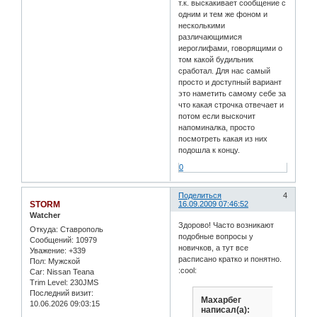
т.к. выскакивает сообщение с
одним и тем же фоном и
несколькими
различающимися
иероглифами, говорящими о
том какой будильник
сработал. Для нас самый
просто и доступный вариант
это наметить самому себе за
что какая строчка отвечает и
потом если выскочит
напоминалка, просто
посмотреть какая из них
подошла к концу.
0
Поделиться
4
STORM
16.09.2009 07:46:52
Watcher
Здорово! Часто возникают
Откуда:
Ставрополь
подобные вопросы у
Сообщений:
10979
новичков, а тут все
Уважение:
+339
расписано кратко и понятно.
Пол:
Мужской
:cool:
Car:
Nissan Teana
Trim Level:
230JMS
Последний визит:
Махарбег
10.06.2026 09:03:15
написал(а):