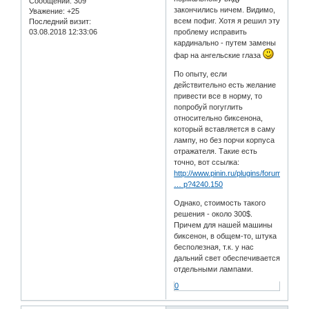
Сообщений:
309
закончились ничем. Видимо,
Уважение:
+25
всем пофиг. Хотя я решил эту
Последний визит:
03.08.2018 12:33:06
проблему исправить
кардинально - путем замены
фар на ангельские глаза
По опыту, если
действительно есть желание
привести все в норму, то
попробуй погуглить
относительно биксенона,
который вставляется в саму
лампу, но без порчи корпуса
отражателя. Такие есть
точно, вот ссылка:
http://www.pinin.ru/plugins/forum/forum
… p?4240.150
Однако, стоимость такого
решения - около 300$.
Причем для нашей машины
биксенон, в общем-то, штука
бесполезная, т.к. у нас
дальний свет обеспечивается
отдельными лампами.
0