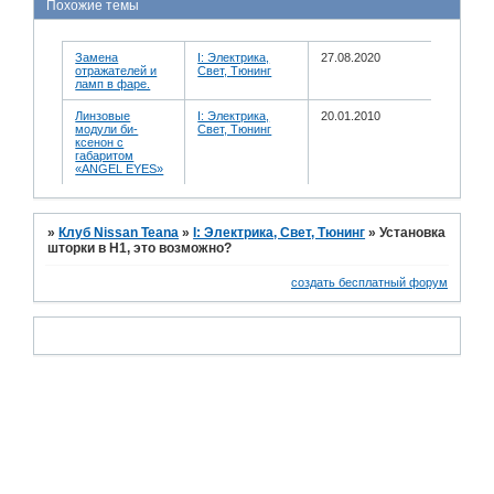
Похожие темы
Замена
I: Электрика,
27.08.2020
отражателей и
Свет, Тюнинг
ламп в фаре.
Линзовые
I: Электрика,
20.01.2010
модули би-
Свет, Тюнинг
ксенон с
габаритом
«ANGEL EYES»
»
Клуб Nissan Teana
»
I: Электрика, Свет, Тюнинг
»
Установка
шторки в Н1, это возможно?
создать бесплатный форум