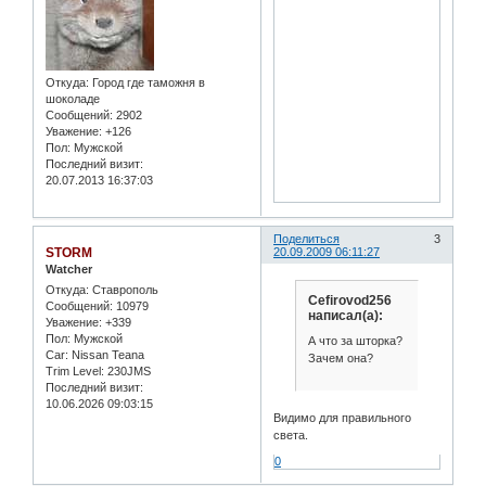
Откуда:
Город где таможня в
шоколаде
Сообщений:
2902
Уважение:
+126
Пол:
Мужской
Последний визит:
20.07.2013 16:37:03
Поделиться
3
STORM
20.09.2009 06:11:27
Watcher
Откуда:
Ставрополь
Cefirovod256
Сообщений:
10979
написал(а):
Уважение:
+339
Пол:
Мужской
А что за шторка?
Car:
Nissan Teana
Зачем она?
Trim Level:
230JMS
Последний визит:
10.06.2026 09:03:15
Видимо для правильного
света.
0