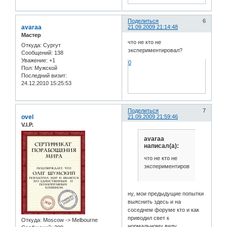
Поделиться
6
avaraa
21.09.2009 21:14:48
Мастер
что не кто не
Откуда:
Сургут
экспериментировал?
Сообщений:
138
Уважение:
+1
0
Пол:
Мужской
Последний визит:
24.12.2010 15:25:53
Поделиться
7
ovel
21.09.2009 21:59:46
V.I.P.
avaraa
написал(а):
что не кто не
экспериментировал?
ну, мои предыдущие попытки
выяснить здесь и на
соседнем форуме кто и как
приводил свет к
Откуда:
Moscow -> Melbourne
нормальному виду