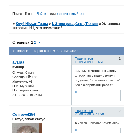
Привет, Гость!
Войдите
или
зарегистрируйтесь
.
»
Клуб Nissan Teana
»
I: Электрика, Свет, Тюнинг
»
Установка
шторки в Н1, это возможно?
Страница:
1
2
»
Установка шторки в Н1, это возможно?
Поделиться
1
avaraa
19.09.2009 19:16:26
Мастер
самому хочется поставить
Откуда:
Сургут
шторку, но увидел лампу и
Сообщений:
138
подумал, "а возможно ли это"
Уважение:
+1
Кто экспериментировал?
Пол:
Мужской
Последний визит:
0
24.12.2010 15:25:53
Поделиться
2
Cefirovod256
20.09.2009 03:11:29
Статус, такой статус
А что за шторка? Зачем она?
0