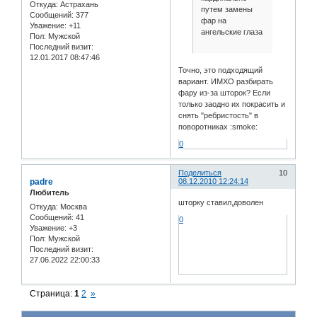
Откуда:
Астрахань
путем замены
Сообщений:
377
фар на
Уважение:
+11
ангельские глаза
Пол:
Мужской
Последний визит:
12.01.2017 08:47:46
Точно, это подходящий
вариант. ИМХО разбирать
фару из-за шторок? Если
только заодно их покрасить и
снять "ребристость" в
поворотниках :smoke:
0
Поделиться
10
padre
08.12.2010 12:24:14
Любитель
шторку ставил,доволен
Откуда:
Москва
Сообщений:
41
0
Уважение:
+3
Пол:
Мужской
Последний визит:
27.06.2022 22:00:33
Страница:
1
2
»