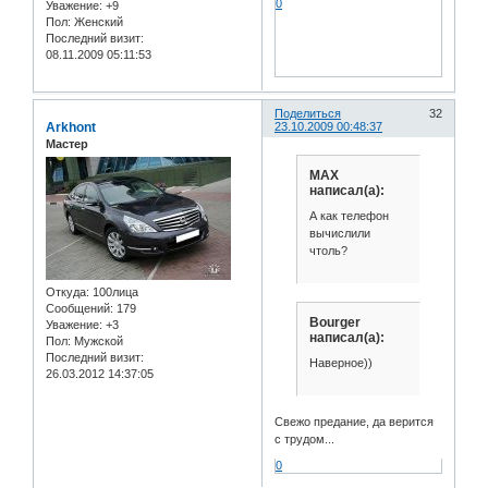
0
Уважение:
+9
Пол:
Женский
Последний визит:
08.11.2009 05:11:53
Поделиться
32
Arkhont
23.10.2009 00:48:37
Мастер
MAX
написал(а):
А как телефон
вычислили
чтоль?
Откуда:
100лица
Сообщений:
179
Bourger
Уважение:
+3
написал(а):
Пол:
Мужской
Последний визит:
Наверное))
26.03.2012 14:37:05
Свежо предание, да верится
с трудом...
0