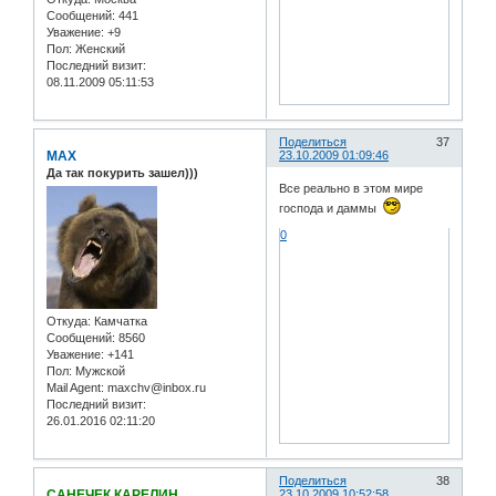
Сообщений:
441
Уважение:
+9
Пол:
Женский
Последний визит:
08.11.2009 05:11:53
Поделиться
37
MAX
23.10.2009 01:09:46
Да так покурить зашел)))
Все реально в этом мире
господа и даммы
0
Откуда:
Камчатка
Сообщений:
8560
Уважение:
+141
Пол:
Мужской
Mail Agent:
maxchv@inbox.ru
Последний визит:
26.01.2016 02:11:20
Поделиться
38
САНЕЧЕК КАРЕЛИН
23.10.2009 10:52:58