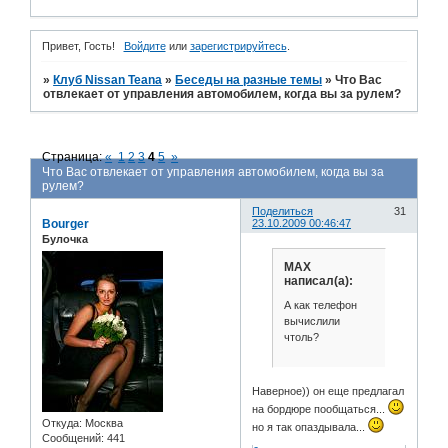
Привет, Гость!
Войдите
или
зарегистрируйтесь
.
»
Клуб Nissan Teana
»
Беседы на разные темы
»
Что Вас
отвлекает от управления автомобилем, когда вы за рулем?
Страница:
«
1
2
3
4
5
»
Что Вас отвлекает от управления автомобилем, когда вы за
рулем?
Поделиться
31
Bourger
23.10.2009 00:46:47
Булочка
MAX
написал(а):
А как телефон
вычислили
чтоль?
Наверное)) он еще предлагал
на бордюре пообщаться...
Откуда:
Москва
но я так опаздывала...
Сообщений:
441