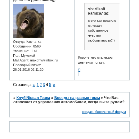
Да так покурить зашел)))
sharfikoff
написал(а):
меня как правило
отлекает
собственное
чувство
любопытности)))
Откуда:
Камчатка
Сообщений:
8560
Уважение:
+141
Пол:
Мужской
Короче, его отвлекают
Mail Agent:
maxchv@inbox.ru
девченки :crazy:
Последний визит:
26.01.2016 02:11:20
0
Страница:
«
1
2
3
4
5
»
»
Клуб Nissan Teana
»
Беседы на разные темы
»
Что Вас
отвлекает от управления автомобилем, когда вы за рулем?
создать бесплатный форум