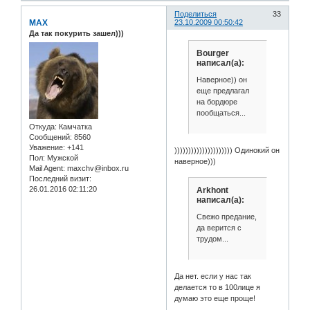
Поделиться
33
MAX
23.10.2009 00:50:42
Да так покурить зашел)))
Bourger
написал(а):
Наверное)) он
еще предлагал
на бордюре
пообщаться...
Откуда:
Камчатка
Сообщений:
8560
Уважение:
+141
))))))))))))))))))))) Одинокий он
Пол:
Мужской
наверное)))
Mail Agent:
maxchv@inbox.ru
Последний визит:
26.01.2016 02:11:20
Arkhont
написал(а):
Свежо предание,
да верится с
трудом...
Да нет. если у нас так
делается то в 100лице я
думаю это еще проще!