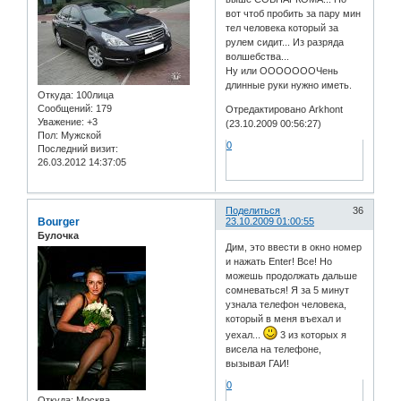
вот чтоб пробить за пару мин
тел человека который за
рулем сидит... Из разряда
волшебства...
Ну или ОООООООЧень
длинные руки нужно иметь.
Откуда:
100лица
Сообщений:
179
Отредактировано Arkhont
Уважение:
+3
(23.10.2009 00:56:27)
Пол:
Мужской
0
Последний визит:
26.03.2012 14:37:05
Поделиться
36
Bourger
23.10.2009 01:00:55
Булочка
Дим, это ввести в окно номер
и нажать Enter! Все! Но
можешь продолжать дальше
сомневаться! Я за 5 минут
узнала телефон человека,
который в меня въехал и
уехал...
3 из которых я
висела на телефоне,
вызывая ГАИ!
0
Откуда:
Москва