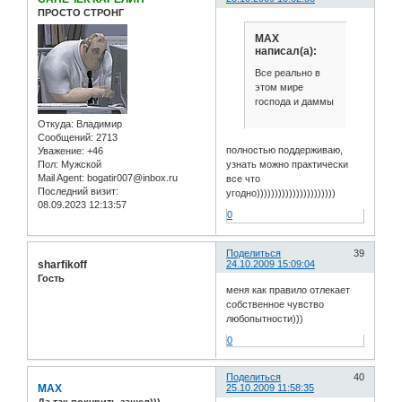
ПРОСТО СТРОНГ
MAX
написал(а):
Все реально в
этом мире
господа и даммы
Откуда:
Владимир
Сообщений:
2713
полностью поддерживаю,
Уважение:
+46
Пол:
Мужской
узнать можно практически
Mail Agent:
bogatir007@inbox.ru
все что
Последний визит:
угодно))))))))))))))))))))))
08.09.2023 12:13:57
0
Поделиться
39
sharfikoff
24.10.2009 15:09:04
Гость
меня как правило отлекает
собственное чувство
любопытности)))
0
Поделиться
40
MAX
25.10.2009 11:58:35