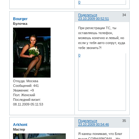
0
Поделиться
34
Bourger
23.10.2009 00:52:51
Булочка
При регистрации ТС, ты
оставляешь телефон,
можешь конечно и левый, но
если у тебя авто сопрут, куда
тебе звонить?!
0
Откуда:
Москва
Сообщений:
441
Уважение:
+9
Пол:
Женский
Последний визит:
08.11.2009 05:11:53
Поделиться
35
Arkhont
23.10.2009 00:54:46
Мастер
Я канеш понимаю, что Блат
выше СОВНАРКОМА... Но