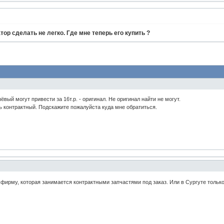
ор сделать не легко. Где мне теперь его купить ?
вый могут привести за 16т.р. - оригинал. Не оригинал найти не могут.
ь контрактный. Подскажите пожалуйста куда мне обратиться.
фирму, которая занимается контрактными запчастями под заказ. Или в Сургуте толь