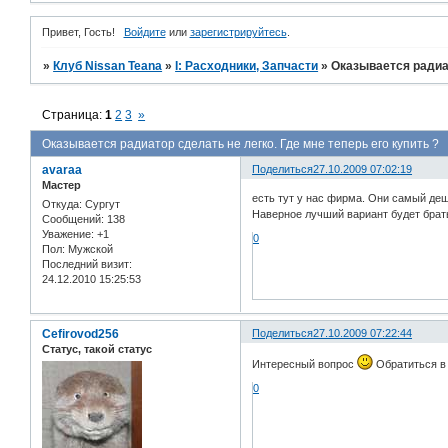
Привет, Гость!
Войдите
или
зарегистрируйтесь
.
»
Клуб Nissan Teana
»
I: Расходники, Запчасти
»
Оказывается радиат
Страница:
1
2
3
»
Оказывается радиатор сделать не легко. Где мне теперь его купить ?
avaraa
Поделиться
27.10.2009 07:02:19
Мастер
есть тут у нас фирма. Они самый дешё
Откуда:
Сургут
Наверное лучший вариант будет брат
Сообщений:
138
Уважение:
+1
0
Пол:
Мужской
Последний визит:
24.12.2010 15:25:53
Cefirovod256
Поделиться
27.10.2009 07:22:44
Статус, такой статус
Интересный вопрос
Обратиться в 
0