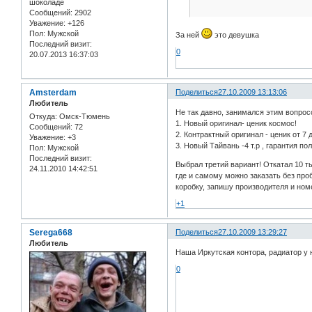
шоколаде
Сообщений:
2902
Уважение:
+126
Пол:
Мужской
За ней
это девушка
Последний визит:
0
20.07.2013 16:37:03
Amsterdam
Поделиться
27.10.2009 13:13:06
Любитель
Не так давно, занимался этим вопрос
Откуда:
Омск-Тюмень
1. Новый оригинал- ценик космос!
Сообщений:
72
2. Контрактный оригинал - ценик от 7 д
Уважение:
+3
3. Новый Тайвань -4 т.р , гарантия пол
Пол:
Мужской
Последний визит:
Выбрал третий вариант! Откатал 10 ты
24.11.2010 14:42:51
где и самому можно заказать без про
коробку, запишу производителя и ном
+1
Serega668
Поделиться
27.10.2009 13:29:27
Любитель
Наша Иркутская контора, радиатор у н
0