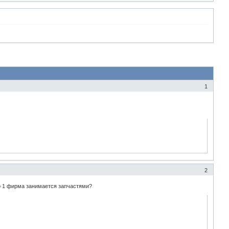
1
2
ко 1 фирма занимается запчастями?