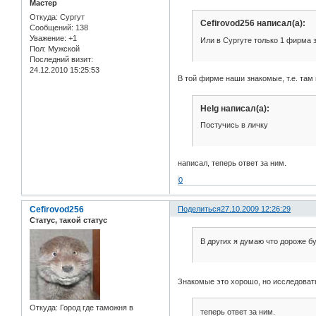
Мастер
Откуда:
Сургут
Cefirovod256 написал(а):
Сообщений:
138
Уважение:
+1
Или в Сургуте только 1 фирма
Пол:
Мужской
Последний визит:
24.12.2010 15:25:53
В той фирме наши знакомые, т.е. там 
Helg написал(а):
Постучись в личку
написал, теперь ответ за ним.
0
Cefirovod256
Поделиться
27.10.2009 12:26:29
Статус, такой статус
В других я думаю что дороже бу
Знакомые это хорошо, но исследоват
Откуда:
Город где таможня в
теперь ответ за ним.