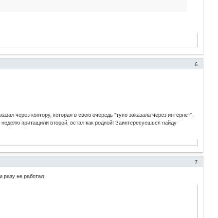
6
казал через контору, которая в свою очередь "тупо заказала через интернет",
з неделю притащили второй, встал как родной! Заинтересуешься найду
7
и разу не работал