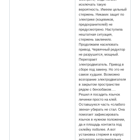
исключать такую
вероятность. Имеем цельный
стержень. Никаких защит по
электрике (коцевиков,
предохранителей) не
предусмотрено. Наступила
нештатная ситуация,
стержень заклинило.
Продолжаем насиловать
привод. Червячный редуктор
не разрушится, мощный.
Перегорает
электродвигатель. Привод в
сборе под замену. Но это не
самое худшее. Возможно
возгорание электродвигателя
в закрытом пространстве
рядом с бензобаком….
Решил я посадить язычок
личинки просто на клей.
Оставшуюся часть «слабого
звена» убирать не стал. Она
помогает зафиксировать
язычок в нужном положении,
да и площадь контакта под
склейку поболее. А вот
установка стержня в корпус
актуатора затруднительна,