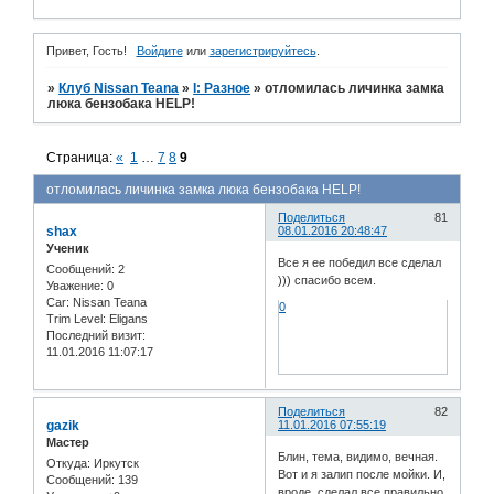
Привет, Гость!
Войдите
или
зарегистрируйтесь
.
»
Клуб Nissan Teana
»
I: Разное
»
отломилась личинка замка
люка бензобака HELP!
Страница:
«
1
…
7
8
9
отломилась личинка замка люка бензобака HELP!
Поделиться
81
shax
08.01.2016 20:48:47
Ученик
Все я ее победил все сделал
Сообщений:
2
))) спасибо всем.
Уважение:
0
Car:
Nissan Teana
0
Trim Level:
Eligans
Последний визит:
11.01.2016 11:07:17
Поделиться
82
gazik
11.01.2016 07:55:19
Мастер
Блин, тема, видимо, вечная.
Откуда:
Иркутск
Вот и я залип после мойки. И,
Сообщений:
139
вроде, сделал все правильно.