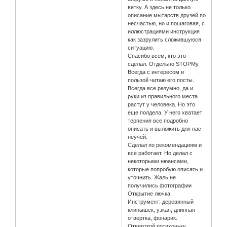
ветку. А здесь не только
описание мытарств друзей по
несчастью, но и пошаговая, с
иллюстрациями инструкция
как зазрулить сложившуюся
ситуацию.
Спасибо всем, кто это
сделал. Отдельно STOPMу.
Всегда с интересом и
пользой читаю его посты.
Всегда все разумно, да и
руки из правильного места
растут у человека. Но это
еще полдела. У него хватает
терпения все подробно
описать и выложить для нас
неучей.
Сделал по рекомендациям и
все работает. Но делал с
некоторыми нюансами,
которые попробую описать и
уточнить. Жаль не
получились фотографии
Открытие лючка.
Инструмент: деревянный
клинышек; узкая, длинная
отвертка, фонарик.
Отверткой потихоньку