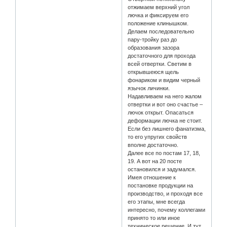
отжимаем верхний угол
лючка и фиксируем его
положение клинышком.
Делаем последовательно
пару-тройку раз до
образования зазора
достаточного для прохода
всей отвертки. Светим в
открывшеюся щель
фонариком и видим черный
язычок личинки.
Надавливаем на него жалом
отвертки и вот оно счастье –
лючок открыт. Опасаться
деформации лючка не стоит.
Если без лишнего фанатизма,
то его упругих свойств
вполне достаточно.
Далее все по постам 17, 18,
19. А вот на 20 посте
остановился и задумался.
Имея отношение к
постановке продукции на
производство, и проходя все
его этапы, мне всегда
интересно, почему коллегами
принято то или иное
техническое решение. И тут,