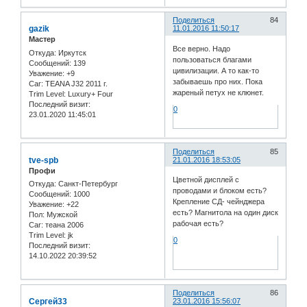
Поделиться
84
gazik
11.01.2016 11:50:17
Мастер
Все верно. Надо
Откуда:
Иркутск
пользоваться благами
Сообщений:
139
цивилизации. А то как-то
Уважение:
+9
забываешь про них. Пока
Car:
TEANA J32 2011 г.
жареный петух не клюнет.
Trim Level:
Luxury+ Four
Последний визит:
0
23.01.2020 11:45:01
Поделиться
85
tve-spb
21.01.2016 18:53:05
Профи
Цветной дисплей с
Откуда:
Санкт-Петербург
проводами и блоком есть?
Сообщений:
1000
Крепление СД- чейнджера
Уважение:
+22
есть? Магнитола на один диск
Пол:
Мужской
рабочая есть?
Car:
теана 2006
Trim Level:
jk
0
Последний визит:
14.10.2022 20:39:52
Поделиться
86
Сергей33
23.01.2016 15:56:07