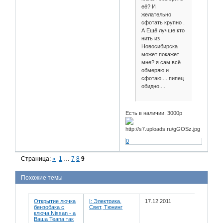
её? И
желательно
сфотать крупно .
А Ещё лучше кто
нить из
Новосибирска
может покажет
мне? я сам всё
обмеряю и
сфотаю.... пипец
обидно....
Есть в наличии. 3000р
0
Страница:
«
1
…
7
8
9
Похожие темы
Открытие лючка
I: Электрика,
17.12.2011
бензобака с
Свет, Тюнинг
ключа Nissan - а
Ваша Teana так