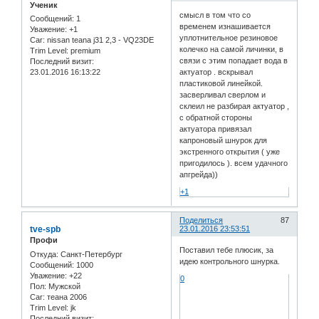
Ученик
смысл в том что со
Сообщений:
1
временем изнашивается
Уважение:
+1
уплотнительное резиновое
Car:
nissan teana j31 2,3 - VQ23DE
колечко на самой личинки, в
Trim Level:
premium
связи с этим попадает вода в
Последний визит:
актуатор . вскрывал
23.01.2016 16:13:22
пластиковой линейкой.
засверливал сверлом и
склеил не разбирая актуатор ,
с обратной стороны
актуатора привязал
капроновый шнурок для
экстренного открытия ( уже
пригодилось ). всем удачного
апгрейда))
+1
Поделиться
87
tve-spb
23.01.2016 23:53:51
Профи
Поставил тебе плюсик, за
Откуда:
Санкт-Петербург
идею контрольного шнурка.
Сообщений:
1000
Уважение:
+22
0
Пол:
Мужской
Car:
теана 2006
Trim Level:
jk
Последний визит: