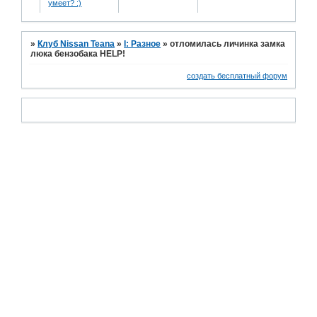
умеет? :)
»
Клуб Nissan Teana
»
I: Разное
»
отломилась личинка замка
люка бензобака HELP!
создать бесплатный форум