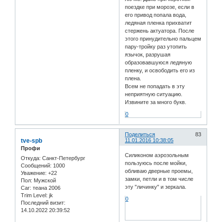
поездке при морозе, если в
его привод попала вода,
ледяная пленка прихватит
стержень актуатора. После
этого принудительно пальцем
пару-тройку раз утопить
язычок, разрушая
образовавшуюся ледяную
пленку, и освободить его из
плена.
Всем не попадать в эту
неприятную ситуацию.
Извините за много букв.
0
Поделиться
83
tve-spb
11.01.2016 10:38:05
Профи
Силиконом аэрозольным
Откуда:
Санкт-Петербург
пользуюсь после мойки,
Сообщений:
1000
обливаю дверные проемы,
Уважение:
+22
замки, петли и в том числе
Пол:
Мужской
эту "личинку" и зеркала.
Car:
теана 2006
Trim Level:
jk
0
Последний визит:
14.10.2022 20:39:52