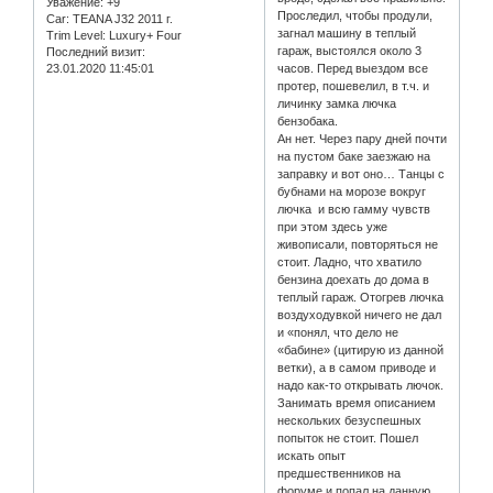
Уважение:
+9
Проследил, чтобы продули,
Car:
TEANA J32 2011 г.
загнал машину в теплый
Trim Level:
Luxury+ Four
гараж, выстоялся около 3
Последний визит:
23.01.2020 11:45:01
часов. Перед выездом все
протер, пошевелил, в т.ч. и
личинку замка лючка
бензобака.
Ан нет. Через пару дней почти
на пустом баке заезжаю на
заправку и вот оно… Танцы с
бубнами на морозе вокруг
лючка и всю гамму чувств
при этом здесь уже
живописали, повторяться не
стоит. Ладно, что хватило
бензина доехать до дома в
теплый гараж. Отогрев лючка
воздуходувкой ничего не дал
и «понял, что дело не
«бабине» (цитирую из данной
ветки), а в самом приводе и
надо как-то открывать лючок.
Занимать время описанием
нескольких безуспешных
попыток не стоит. Пошел
искать опыт
предшественников на
форуме и попал на данную