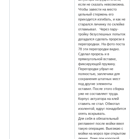
если не сказать невозможна.
Чтобы завести на место
цельный стержень его
приходится изгибать, и как не
старался личинку по склейке
отламывал. Через пару-
тройку безуспешных попыток
догадался сделать прорези в
перегородках. На фото поста
78 эти перегородки видно.
Сделал прорезь и в
прямоугольной вставке,
фиксирующей пружину.
Перегородки убрал не
полностью, заплечики для
сохранения штатных мест
под другие элементы
оставил. После этого сборка
уже не составляет труда.
Корпус актуатора на клей
ставить не стал. Обмотал
изолентой, вдруг понадобится
опять вскрывать.
Для себя в обязательный
регламент после мойки ввел
такую операцию. Выезжаю с
мойки на мороз при открытом
лючке. Даже при короткой