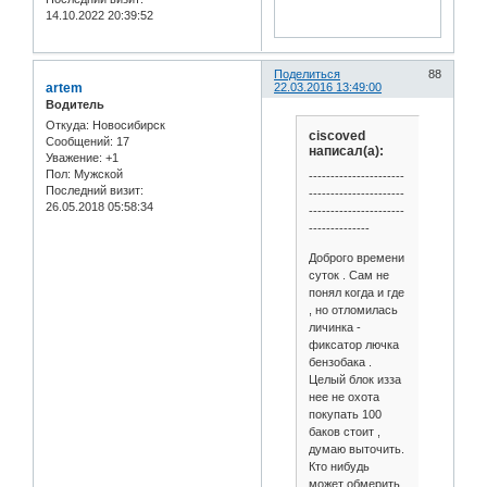
14.10.2022 20:39:52
Поделиться
88
artem
22.03.2016 13:49:00
Водитель
Откуда:
Новосибирск
ciscoved
Сообщений:
17
написал(а):
Уважение:
+1
Пол:
Мужской
----------------------
Последний визит:
----------------------
26.05.2018 05:58:34
----------------------
--------------
Доброго времени
суток . Сам не
понял когда и где
, но отломилась
личинка -
фиксатор лючка
бензобака .
Целый блок изза
нее не охота
покупать 100
баков стоит ,
думаю выточить.
Кто нибудь
может обмерить