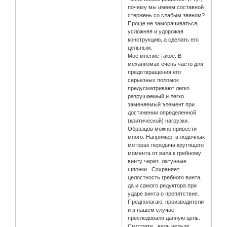
почему мы имеем составной
стержень со слабым звеном?
Проще не заморачиваться,
усложняя и удорожая
конструкцию, а сделать его
цельным.
Мое мнение такое. В
механизмах очень часто для
предотвращения его
серьезных поломок
предусматривают легко
разрушаемый и легко
заменяемый элемент при
достижении определенной
(критической) нагрузки.
Образцов можно привести
много. Например, в лодочных
моторах передача крутящего
момента от вала к гребному
винту через латунные
шпонки. Сохраняет
целостность гребного винта,
да и самого редуктора при
ударе винта о препятствие.
Предполагаю, производители
и в нашем случае
преследовали данную цель.
Смотрите, ведь нельзя