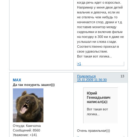
когда речь идет о взрослых.
Например у меня двое детей
мальчик и девочка, если их
не отвлечь чем нибудь то
начинается спор, драки и т.д.
поставив монитор между
сиденьями и включив фильм
на поездку в 300 км я даже не
услышал ни слова сзади.
Соответственно проехал в
свое удовольствие.
Вот такая вот логика...
+1
Поделиться
13
MAX
15.11.2009 11:36:30
Да так покурить зашел)))
Юрий
Геннадьевич
написал(а):
Вот такая вот
логика...
Откуда:
Камчатка
Сообщений:
8560
Очень правильная)))
Уважение:
+141