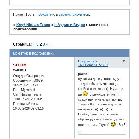
Привет, Гость!
Войдите
или
зарегистрируйтесь
.
»
Клуб Nissan Teana
»
I: Аудио и Bидео
»
монитор в
подголовник
Страница:
«
1
2
3
4
»
монитор в подголовник
Поделиться
11
STORM
15.11.2009 11:28:27
Watcher
jackie
Откуда:
Ставрополь
ну, когда дети у тебя будут,
Сообщений:
10979
тогда поймешь что вещь
Уважение:
+339
крайне полезная))). Ну а так
Пол:
Мужской
Car:
Nissan Teana
да
, у меня детей нет и
Trim Level:
230JMS
сзади никто не ездит почти,
Последний визит:
только Дис, а у него другие
10.06.2026 09:03:15
интересы))))))))))))))).
Вообще мысли есть даже
убрать ручки сзади и сделать
внешне типа "купе"
. Вот!
0