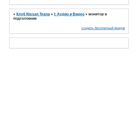
»
Клуб Nissan Teana
»
I: Аудио и Bидео
»
монитор в
подголовник
создать бесплатный форум