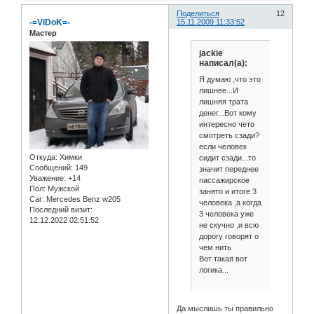
Поделиться
12
-=ViDoK=-
15.11.2009 11:33:52
Мастер
jackie
написал(а):
Я думаю ,что это
лишнее...И
лишняя трата
денег...Вот кому
интересно чето
смотреть сзади?
если человек
Откуда:
Химки
сидит сзади...то
Сообщений:
149
значит переднее
Уважение:
+14
пассажирское
Пол:
Мужской
занято и итоге 3
Car:
Mercedes Benz w205
человека ,а когда
Последний визит:
3 человека уже
12.12.2022 02:51:52
не скучно ,и всю
дорогу говорят о
чем нить
Вот такая вот
логика...
Да мыслишь ты правильно