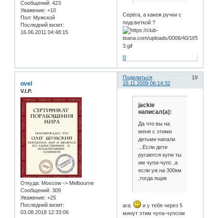
Сообщений:
423
Уважение:
+10
Серёга, а какеж ручки с
Пол:
Мужской
подсветкой ?
Последний визит:
16.06.2011 04:48:15
0
Поделиться
19
ovel
16.11.2009 06:14:32
V.I.P.
jackie
написал(а):
Да что вы на
меня с этими
детьми напали
...Если дети
ругаются купи ты
им чупа-чупс ,а
если уж на 300км
,тогда ящик
Откуда:
Moscow -> Melbourne
Сообщений:
309
Уважение:
+25
Последний визит:
ага.
и у тебя через 5
03.08.2018 12:33:06
минут этим чупа-чупсом