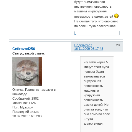
будет вымазана вся
внутренняя поверхность
машины и нраружная
поверхность самих детей
Не считая того, что оно само
по себе штука аллергенная.
0
Поделиться
20
Cefirovod256
16.11.2009 08:17:48
Статус, такой статус
и у тебя через 5
минут этим чупа-
чупсом будет
вымазана вся
внутренняя
поверхность
Откуда:
Город где таможня в
машины и
шоколаде
нраружная
Сообщений:
2902
поверхность
Уважение:
+126
самих детей Не
Пол:
Мужской
считая того, что
Последний визит:
оно само по себе
20.07.2013 16:37:03
штука
аллергенная.