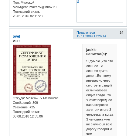
0
Пол:
Мужской
Mail Agent:
maxchv@inbox.ru
Последний визит:
26.01.2016 02:11:20
Поделиться
14
ovel
15.11.2009 17:26:14
V.I.P.
jackie
написал(а):
Я думаю ,что это
лишнее...И
лишняя трата
денег...Вот кому
интересно чето
смотреть сзади?
если человек
сидит сзади...то
Откуда:
Moscow -> Melbourne
значит переднее
Сообщений:
309
пассажирское
Уважение:
+25
занято и итоге 3
Последний визит:
человека ,а когда
03.08.2018 12:33:06
3 человека уже
не скучно ,и всю
дорогу говорят о
чем