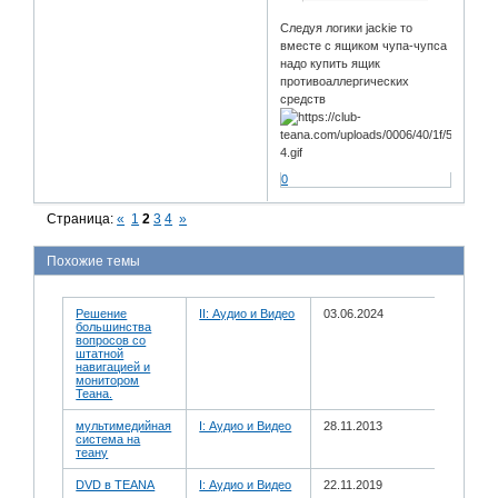
Следуя логики jackie то
вместе с ящиком чупа-чупса
надо купить ящик
противоаллергических
средств
0
Страница:
«
1
2
3
4
»
Похожие темы
Решение
II: Аудио и Bидео
03.06.2024
большинства
вопросов со
штатной
навигацией и
монитором
Теана.
мультимедийная
I: Аудио и Bидео
28.11.2013
система на
теану
DVD в TEANA
I: Аудио и Bидео
22.11.2019