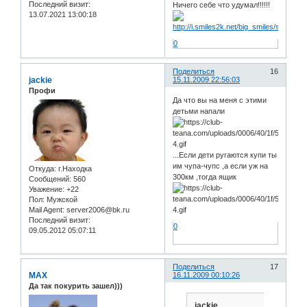
Последний визит:
Ничего себе что удумал!!!!!!
13.07.2021 13:00:18
0
Поделиться
16
jackie
15.11.2009 22:56:03
Профи
Да что вы на меня с этими
детьми напали
...Если дети ругаются купи ты
им чупа-чупс ,а если уж на
Откуда:
г.Находка
300км ,тогда ящик
Сообщений:
560
Уважение:
+22
Пол:
Мужской
Mail Agent:
server2006@bk.ru
Последний визит:
0
09.05.2012 05:07:11
Поделиться
17
MAX
16.11.2009 00:10:26
Да так покурить зашел)))
jackie