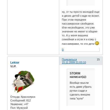
ну, эт ты просто молодой еще
и двоих детей сзади не возил.
При этом переднее
пассажирское свободное.
Или несвободное, это уже
значение не имеет в общем-
то. А у меня машина
семейная и если я и езжу с
пассажирами, то это дети
0
Поделиться
15
Lektor
15.11.2009 21:03:10
V.I.P.
STORM
написал(а):
Вообще мысли
есть даже убрать
ручки сзади и
сделать внешне
Откуда:
Красноярск
типа "купе"
Сообщений:
812
Уважение:
+47
Пол:
Мужской