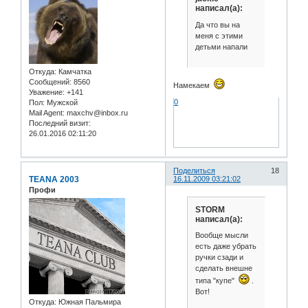
написал(а):
Да что вы на
меня с этими
детьми напали
Откуда:
Камчатка
Сообщений:
8560
Намекаем
Уважение:
+141
0
Пол:
Мужской
Mail Agent:
maxchv@inbox.ru
Последний визит:
26.01.2016 02:11:20
Поделиться
18
TEANA 2003
16.11.2009 03:21:02
Профи
STORM
написал(а):
Вообще мысли
есть даже убрать
ручки сзади и
сделать внешне
типа "купе"
.
Вот!
Откуда:
Южная Пальмира