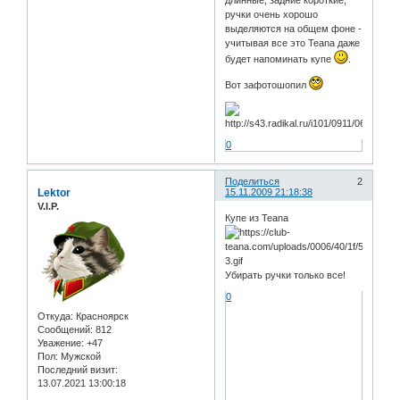
длинные, задние короткие,
ручки очень хорошо
выделяются на общем фоне -
учитывая все это Teana даже
будет напоминать купе
.
Вот зафотошопил
0
Поделиться
2
Lektor
15.11.2009 21:18:38
V.I.P.
Купе из Teana
Убирать ручки только все!
0
Откуда:
Красноярск
Сообщений:
812
Уважение:
+47
Пол:
Мужской
Последний визит:
13.07.2021 13:00:18