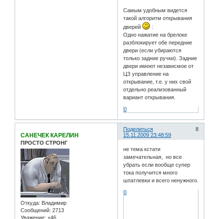
Самым удобным видется
такой алгоритм открывания
дверей
:
Одно нажатие на брелоке
разблокирует обе передние
двери (если убираются
только задние ручки). Задние
двери имеют независмое от
ЦЗ управление на
открывание, т.е. у них свой
отдельно реализованный
вариант открывания.
0
Поделиться
8
САНЕЧЕК КАРЕЛИН
15.11.2009 23:48:59
ПРОСТО СТРОНГ
не тема кстати
замечательная, но все
убрать если вообще супер
тока получится много
шпатлевки и всего ненужного.
0
Откуда:
Владимир
Сообщений:
2713
Уважение:
+46