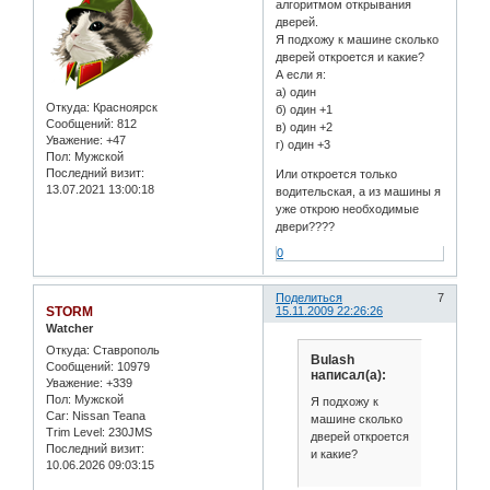
алгоритмом открывания
дверей.
Я подхожу к машине сколько
дверей откроется и какие?
А если я:
а) один
Откуда:
Красноярск
б) один +1
Сообщений:
812
в) один +2
Уважение:
+47
г) один +3
Пол:
Мужской
Последний визит:
Или откроется только
13.07.2021 13:00:18
водительская, а из машины я
уже открою необходимые
двери????
0
Поделиться
7
STORM
15.11.2009 22:26:26
Watcher
Откуда:
Ставрополь
Bulash
Сообщений:
10979
написал(а):
Уважение:
+339
Пол:
Мужской
Я подхожу к
Car:
Nissan Teana
машине сколько
Trim Level:
230JMS
дверей откроется
Последний визит:
и какие?
10.06.2026 09:03:15