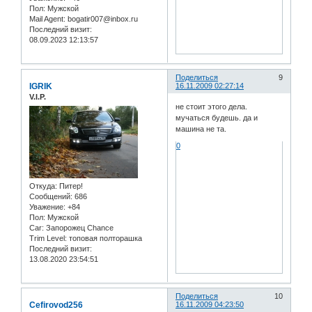
Пол:
Мужской
Mail Agent:
bogatir007@inbox.ru
Последний визит:
08.09.2023 12:13:57
Поделиться
9
IGRIK
16.11.2009 02:27:14
V.I.P.
не стоит этого дела.
мучаться будешь. да и
машина не та.
0
Откуда:
Питер!
Сообщений:
686
Уважение:
+84
Пол:
Мужской
Car:
Запорожец Chance
Trim Level:
топовая полторашка
Последний визит:
13.08.2020 23:54:51
Поделиться
10
Cefirovod256
16.11.2009 04:23:50