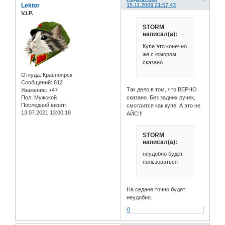
Lektor
15.11.2009 21:57:43
V.I.P.
STORM
написал(а):
Купе это конечно
же с юмором
сказано
Откуда:
Красноярск
Сообщений:
812
Так дело в том, что ВЕРНО
Уважение:
+47
Пол:
Мужской
сказано. Без задних ручек,
Последний визит:
смотрится как купе. А это не
13.07.2021 13:00:18
АЙС!!!
STORM
написал(а):
неудобно будет
пользоваться
На седане точно будет
неудобно.
0