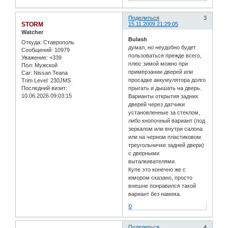
Поделиться
3
STORM
15.11.2009 21:29:05
Watcher
Bulash
Откуда:
Ставрополь
думал, но неудобно будет
Сообщений:
10979
пользоваться прежде всего,
Уважение:
+339
плюс зимой можно при
Пол:
Мужской
примерзании дверей или
Car:
Nissan Teana
просадке аккумулятора долго
Trim Level:
230JMS
Последний визит:
прыгать и дышать на дверь.
10.06.2026 09:03:15
Варианты открытия задних
дверей через датчики
установленные за стеклом,
либо кнопочный вариант (под
зеркалом или внутри салона
или на черном пластиковом
треугольничке задней двери)
с дверными
выталкивателями.
Купе это конечно же с
юмором сказано, просто
внешне понравился такой
вариант без намека.
0
Поделиться
4