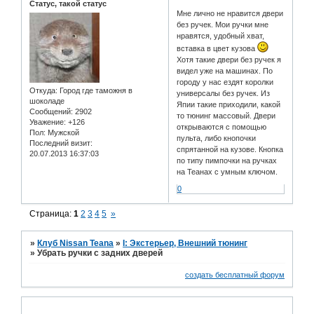
Статус, такой статус
Мне лично не нравится двери
без ручек. Мои ручки мне
нравятся, удобный хват,
вставка в цвет кузова
Хотя такие двери без ручек я
видел уже на машинах. По
городу у нас ездят королки
Откуда:
Город где таможня в
универсалы без ручек. Из
шоколаде
Япии такие приходили, какой
Сообщений:
2902
то тюнинг массовый. Двери
Уважение:
+126
открываются с помощью
Пол:
Мужской
пульта, либо кнопочки
Последний визит:
спрятанной на кузове. Кнопка
20.07.2013 16:37:03
по типу пимпочки на ручках
на Теанах с умным ключом.
0
Страница:
1
2
3
4
5
»
»
Клуб Nissan Teana
»
I: Экстерьер, Внешний тюнинг
»
Убрать ручки с задних дверей
создать бесплатный форум