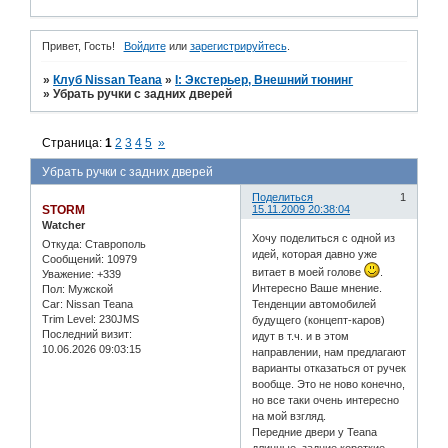
Привет, Гость!
Войдите
или
зарегистрируйтесь
.
»
Клуб Nissan Teana
»
I: Экстерьер, Внешний тюнинг
»
Убрать ручки с задних дверей
Страница:
1
2
3
4
5
»
Убрать ручки с задних дверей
Поделиться
1
STORM
15.11.2009 20:38:04
Watcher
Хочу поделиться с одной из
Откуда:
Ставрополь
идей, которая давно уже
Сообщений:
10979
витает в моей голове
.
Уважение:
+339
Интересно Ваше мнение.
Пол:
Мужской
Car:
Nissan Teana
Тенденции автомобилей
Trim Level:
230JMS
будущего (концепт-каров)
Последний визит:
идут в т.ч. и в этом
10.06.2026 09:03:15
направлении, нам предлагают
варианты отказаться от ручек
вообще. Это не ново конечно,
но все таки очень интересно
на мой взгляд.
Передние двери у Teana