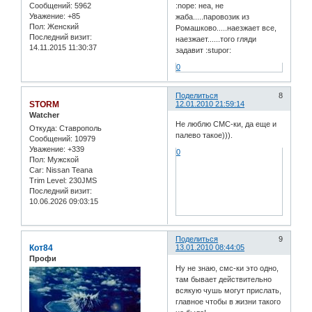
Сообщений:
5962
:nope: неа, не
Уважение:
+85
жаба.....паровозик из
Пол:
Женский
Ромашково.....наезжает все,
Последний визит:
наезжает......того гляди
14.11.2015 11:30:37
задавит :stupor:
0
Поделиться
8
STORM
12.01.2010 21:59:14
Watcher
Не люблю СМС-ки, да еще и
Откуда:
Ставрополь
палево такое))).
Сообщений:
10979
Уважение:
+339
0
Пол:
Мужской
Car:
Nissan Teana
Trim Level:
230JMS
Последний визит:
10.06.2026 09:03:15
Поделиться
9
Кот84
13.01.2010 08:44:05
Профи
Ну не знаю, смс-ки это одно,
там бывает действительно
всякую чушь могут прислать,
главное чтобы в жизни такого