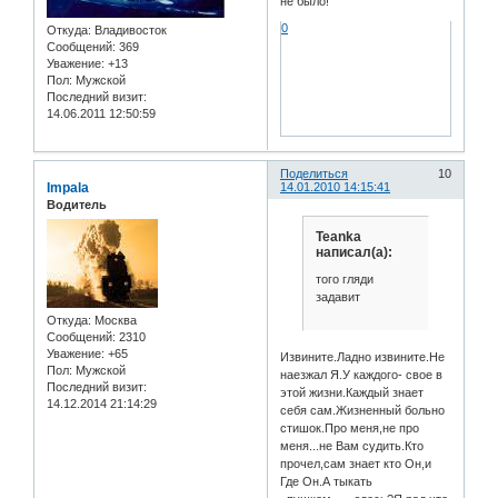
не было!
0
Откуда:
Владивосток
Сообщений:
369
Уважение:
+13
Пол:
Мужской
Последний визит:
14.06.2011 12:50:59
Поделиться
10
Impala
14.01.2010 14:15:41
Водитель
Teanka
написал(а):
того гляди
задавит
Откуда:
Москва
Сообщений:
2310
Уважение:
+65
Извините.Ладно извините.Не
Пол:
Мужской
наезжал Я.У каждого- свое в
Последний визит:
этой жизни.Каждый знает
14.12.2014 21:14:29
себя сам.Жизненный больно
стишок.Про меня,не про
меня...не Вам судить.Кто
прочел,сам знает кто Он,и
Где Он.А тыкать