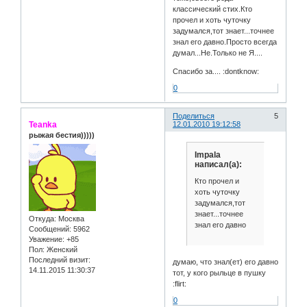
классический стих.Кто
прочел и хоть чуточку
задумался,тот знает...точнее
знал его давно.Просто всегда
думал...Не.Только не Я....
Спасибо за.... :dontknow:
0
Поделиться
5
Teanka
12.01.2010 19:12:58
рыжая бестия)))))
Impala
написал(а):
Кто прочел и
хоть чуточку
задумался,тот
знает...точнее
Откуда:
Москва
знал его давно
Сообщений:
5962
Уважение:
+85
Пол:
Женский
Последний визит:
думаю, что знал(ет) его давно
14.11.2015 11:30:37
тот, у кого рыльце в пушку
:flirt:
0