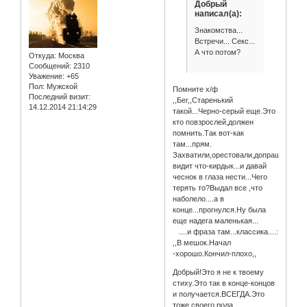
Добрый
написал(а):
Знакомства...
Встречи... Секс...
А что потом?
Откуда:
Москва
Сообщений:
2310
Уважение:
+65
Пол:
Мужской
Помните х/ф
Последний визит:
,,Бег,,Старенький
14.12.2014 21:14:29
такой...Черно-серый еще.Это
кто повзрослей,должен
помнить.Так вот-как
там...прям.
Захватили,орестовали,допрашивают..
видит что-кирдык...и давай
чеснок в глаза нести...Чего
терять то?Выдал все ,что
наболело....а в
конце...прогнулся.Ну была
еще надега маленькая...
....и фраза там...классика....:
,,В мешок.Начал
-хорошо.Кончил-плохо,,
Добрый!Это я не к твоему
стиху.Это так в конце-концов
и получается.ВСЕГДА.Это
тоже,своего рода