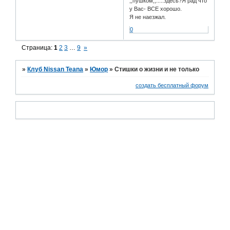
,,пушком,,.....здесь?Я рад что
у Вас- ВСЕ хорошо.
Я не наезжал.
0
Страница:
1
2
3
…
9
»
»
Клуб Nissan Teana
»
Юмор
»
Стишки о жизни и не только
создать бесплатный форум