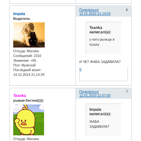
Поделиться
6
Impala
12.01.2010 21:14:53
Водитель
Teanka
написал(а):
у кого рыльце в
пушку
Откуда:
Москва
Сообщений:
2310
Уважение:
+65
И ЧЕ? ЖАБА ЗАДАВИЛА?
Пол:
Мужской
0
Последний визит:
14.12.2014 21:14:29
Поделиться
7
Teanka
12.01.2010 21:57:00
рыжая бестия)))))
Impala
написал(а):
ЖАБА
ЗАДАВИЛА?
Откуда:
Москва