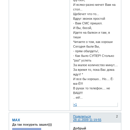
футбол,
И всяко-разно мечет Вам на
стол...
Щебечет что-то...
Вдруг звонок простой
- Вам СМС пришел.
И Вы, босой,
Идете на балкон и там, в
тиши
Читаете о том, как хороши
Сегодня были Вы,
- прям обалдеть!,
- Как было СУПЕР! Столько
"раз" успеть
За малое количество минут....
За время то, пока Вас дома
ждут! *
И все бы хорошо... Но.... Ё-
ма-Ё!!!
В руках то телефон.... не
ВАШ!!!
.. её!...
+1
Поделиться
2
MAX
28.11.2009 11:19:55
Да так покурить зашел)))
Добрый