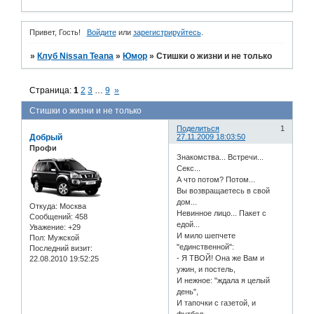
Привет, Гость!
Войдите
или
зарегистрируйтесь
.
»
Клуб Nissan Teana
»
Юмор
»
Стишки о жизни и не только
Страница:
1
2
3
…
9
»
Стишки о жизни и не только
Поделиться
1
Добрый
27.11.2009 18:03:50
Профи
Знакомства... Встречи...
Секс...
А что потом? Потом...
Вы возвращаетесь в свой
дом...
Откуда:
Москва
Невинное лицо... Пакет с
Сообщений:
458
едой...
Уважение:
+29
И мило шепчете
Пол:
Мужской
"единственной":
Последний визит:
- Я ТВОЙ! Она же Вам и
22.08.2010 19:52:25
ужин, и постель,
И нежное: "ждала я целый
день",
И тапочки с газетой, и