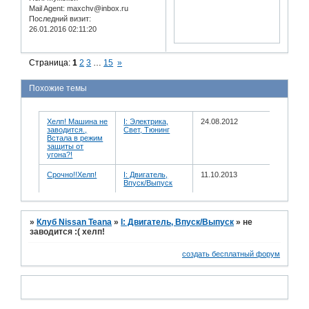
Mail Agent:
maxchv@inbox.ru
Последний визит:
26.01.2016 02:11:20
Страница:
1
2
3
…
15
»
Похожие темы
Хелп! Машина не
I: Электрика,
24.08.2012
заводится.,
Свет, Тюнинг
Встала в режим
защиты от
угона?!
Срочно!!Хелп!
I: Двигатель,
11.10.2013
Впуск/Выпуск
»
Клуб Nissan Teana
»
I: Двигатель, Впуск/Выпуск
»
не
заводится :( хелп!
создать бесплатный форум