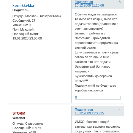
Поделиться
3
kpzmkkvkka
15.12.2009 11:15:06
Водитель
Обычно когда не заводится,
Откуда:
Москва (Электросталь)
то либо нет искры, либо нет
Сообщений:
27
подачи топлива(сравнение с
Уважение:
0
отеч. автопромом)
Пол:
Мужской
Бывают проблемы с
Последний визит:
"мозгами". Приходится
19.01.2023 23:06:09
перепрошивать прграмки на
зимний режим.
Если завелась и почти сразу
зоглохла то лично мне
кажется что нет подачи
бензы(не дай бог насос
накрылся)
Буксировать до сервиса
нельзя!!!
Гидрачу ничё не будет а вот
коробка накроется
0
Поделиться
4
STORM
15.12.2009 11:33:35
Watcher
ИМХО, бензин с водой
Откуда:
Ставрополь
замерз, как вариант на самих
Сообщений:
10979
форсунках. Так что возможно
Уважение:
+339