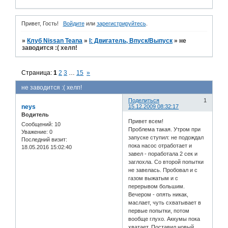
Привет, Гость!
Войдите
или
зарегистрируйтесь
.
»
Клуб Nissan Teana
»
I: Двигатель, Впуск/Выпуск
»
не
заводится :( хелп!
Страница:
1
2
3
…
15
»
не заводится :( хелп!
Поделиться
1
neys
15.12.2009 08:32:17
Водитель
Привет всем!
Сообщений:
10
Проблема такая. Утром при
Уважение:
0
запуске ступил: не подождал
Последний визит:
пока насос отработает и
18.05.2016 15:02:40
завел - поработала 2 сек и
заглохла. Со второй попытки
не завелась. Пробовал и с
газом выжатым и с
перерывом большим.
Вечером - опять никак,
маслает, чуть схватывает в
первые попытки, потом
вообще глухо. Аккумы пока
хватает. Поставил новый