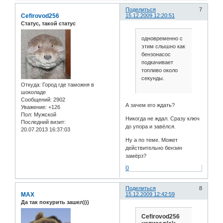
Поделиться
7
Cefirovod256
15.12.2009 12:20:51
Статус, такой статус
одновременно с
этим слышно как
бензонасос
подкачивает
топливо около
секунды.
Откуда:
Город где таможня в
шоколаде
Сообщений:
2902
А зачем его ждать?
Уважение:
+126
Пол:
Мужской
Никогда не ждал. Сразу ключ
Последний визит:
до упора и завёлся.
20.07.2013 16:37:03
Ну а по теме. Может
действительно бензин
замёрз?
0
Поделиться
8
MAX
15.12.2009 12:42:59
Да так покурить зашел)))
Cefirovod256