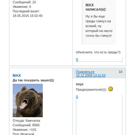
Сообщений:
10
MAX
Уважение:
0
написал(а):
Последний визит:
18.05.2016 15:02:40
Ну я бы еще
преды глянул на
всякий, ну
который на насос
точно бы глянул!
объясните, что есть преды?)
0
Поделиться
10
MAX
15.12.2009 13:11:53
Да так покурить зашел)))
neys
Предохранители))))
0
Откуда:
Камчатка
Сообщений:
8560
Уважение:
+141
Пол:
Мужской