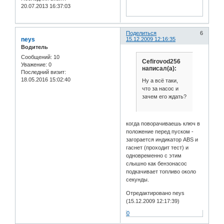
20.07.2013 16:37:03
Поделиться
6
neys
15.12.2009 12:16:35
Водитель
Сообщений:
10
Cefirovod256
Уважение:
0
написал(а):
Последний визит:
18.05.2016 15:02:40
Ну а всё таки,
что за насос и
зачем его ждать?
когда поворачиваешь ключ в
положение перед пуском -
загорается индикатор ABS и
гаснет (проходит тест) и
одновременно с этим
слышно как бензонасос
подкачивает топливо около
секунды.
Отредактировано neys
(15.12.2009 12:17:39)
0