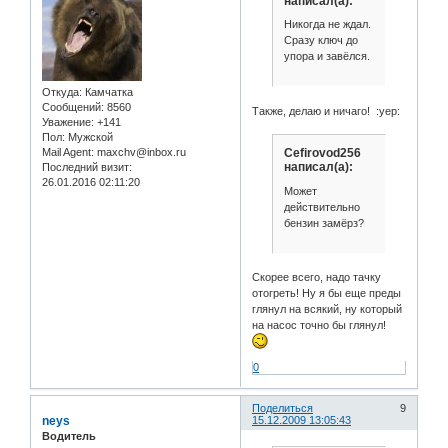
написал(а):
Никогда не ждал.
Сразу ключ до
упора и завёлся.
Откуда:
Камчатка
Сообщений:
8560
Также, делаю и ничаго! :yep:
Уважение:
+141
Пол:
Мужской
Cefirovod256
Mail Agent:
maxchv@inbox.ru
написал(а):
Последний визит:
26.01.2016 02:11:20
Может
действительно
бензин замёрз?
Скорее всего, надо тачку
отогреть! Ну я бы еще преды
глянул на всякий, ну который
на насос точно бы глянул!
0
Поделиться
9
neys
15.12.2009 13:05:43
Водитель