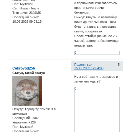
с первой попытки завестись
Пол:
Мужской
просто залил свечи
Car:
Nissan Teana
бензином.
Trim Level:
230JMS
Последний визит:
Выход: тянуть на автомойку
10.06.2026 09:03:15
или в др. теплый бокс. Пока
будет оттаивать, проверить
свечи, прогреть их.
После оттайки (не менее 2-х
часов), заводить без помощи
педали газа.
0
Поделиться
5
Cefirovod256
15.12.2009 12:04:03
Статус, такой статус
Ну а всё таки, что за насос и
зачем его ждать?
0
Откуда:
Город где таможня в
шоколаде
Сообщений:
2902
Уважение:
+126
Пол:
Мужской
Последний визит: