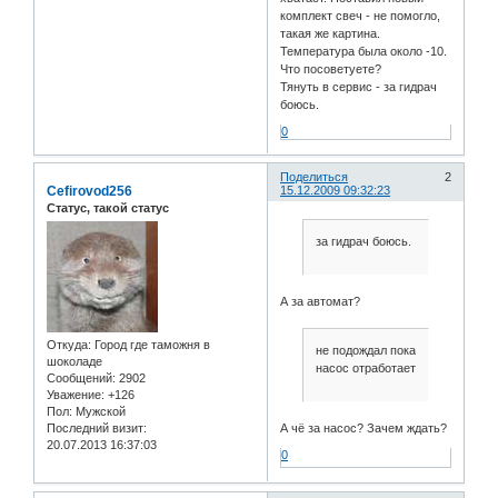
комплект свеч - не помогло,
такая же картина.
Температура была около -10.
Что посоветуете?
Тянуть в сервис - за гидрач
боюсь.
0
Поделиться
2
Cefirovod256
15.12.2009 09:32:23
Статус, такой статус
за гидрач боюсь.
А за автомат?
Откуда:
Город где таможня в
не подождал пока
шоколаде
насос отработает
Сообщений:
2902
Уважение:
+126
Пол:
Мужской
А чё за насос? Зачем ждать?
Последний визит:
20.07.2013 16:37:03
0