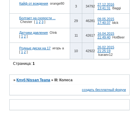
Кайф от вождения
orange80
27.12.2016
3
34792
13:41:31
Baggi
Болтает на скорости ...
09.05.2015
29
46281
Chester
[
1
2
3
]
17:40:37
blck
Датчики давления
OInk
16.04.2015
11
42617
[
1
2
]
21:49:40
HotBeer
26.02.2015
Родные диски на 17
игорь а
10
42922
21:25:19
[
1
2
]
karaev12
Страница:
1
»
Клуб Nissan Teana
»
III: Колеса
создать бесплатный форум