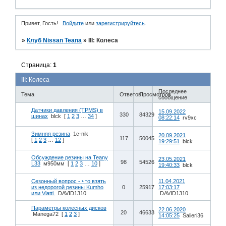
Привет, Гость!
Войдите
или
зарегистрируйтесь
.
»
Клуб Nissan Teana
»
III: Колеса
Страница:
1
III: Колеса
Последнее
Тема
Ответов
Просмотров
сообщение
Датчики давления (TPMS) в
15.09.2022
330
84329
шинах
blck
[
1
2
3
…
34
]
08:22:14
rv9xc
Зимняя резина
1c-nik
20.09.2021
117
50045
[
1
2
3
…
12
]
19:29:51
blck
Обсуждение резины на Teany
23.05.2021
98
54526
L33
м950мм
[
1
2
3
…
10
]
19:40:33
blck
Сезонный вопрос - что взять
11.04.2021
из недорогой резины Kumho
0
25917
17:03:17
или Viatti.
DAVID1310
DAVID1310
Параметры колесных дисков
22.06.2020
20
46633
Manega72
[
1
2
3
]
14:05:25
Salieri36