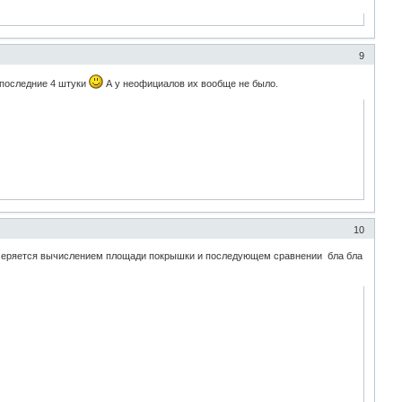
9
 последние 4 штуки
А у неофициалов их вообще не было.
10
измеряется вычислением площади покрышки и последующем сравнении бла бла