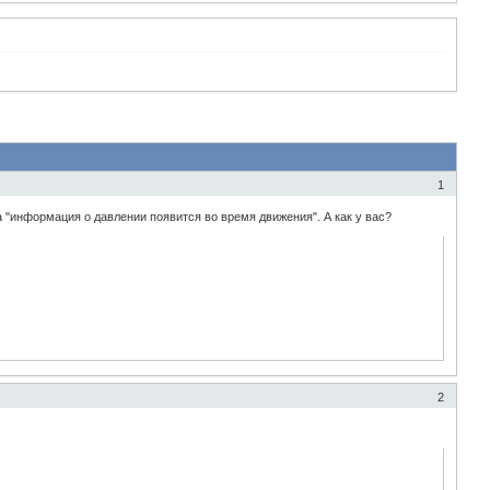
1
а "информация о давлении появится во время движения". А как у вас?
2