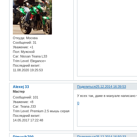
Откуда:
Москва
Сообщений:
31
Уважение:
+1
Пол:
Мужской
Car:
Nissan Teana L33
Trim Level:
Elegance+
Последний визит:
11.08.2020 19:25:53
Alexej 33
Поделиться
25.12.2014 16:39:53
Мастер
У всех так, даже в мануале написано 
Сообщений:
101
Уважение:
+8
0
Car:
Teana J33
Trim Level:
Premium 2.5 мышь серая
Последний визит:
14.05.2017 17:22:48
Поделиться
25.12.2014 16:50:33