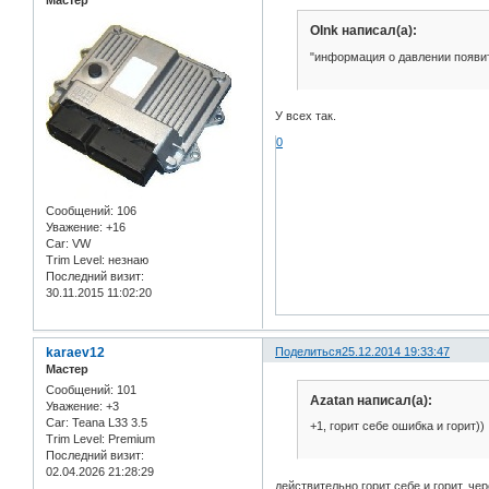
OInk написал(а):
"информация о давлении появит
У всех так.
0
Сообщений:
106
Уважение:
+16
Car:
VW
Trim Level:
незнаю
Последний визит:
30.11.2015 11:02:20
karaev12
Поделиться
25.12.2014 19:33:47
Мастер
Сообщений:
101
Azatan написал(а):
Уважение:
+3
Car:
Teana L33 3.5
+1, горит себе ошибка и горит))
Trim Level:
Premium
Последний визит:
02.04.2026 21:28:29
действительно горит себе и горит, че