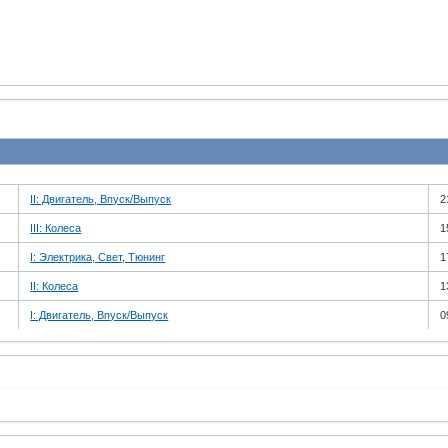
II: Двигатель, Впуск/Выпуск
2
III: Колеса
1
I: Электрика, Свет, Тюнинг
1
II: Колеса
1
I: Двигатель, Впуск/Выпуск
0