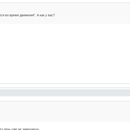
ся во время движения". А как у вас?
рез день уже не замечаешь