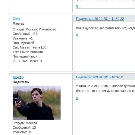
0
OInk
Поделиться
26.12.2014 11:39:22
Мастер
Вот я дурак-то, а? Купил-таки их, к
Откуда:
Москва. Измайлово
Сообщений:
117
0
Уважение:
+1
Пол:
Мужской
Car:
Nissan Teana L33
Trim Level:
Premium
Последний визит:
29.11.2021 10:09:01
Igor2b
Поделиться
09.04.2015 10:32:11
Водитель
У отца на AMG шном Е классе датчик
бла (что - то в этом духе связанное 
0
Откуда:
Москва
Сообщений:
13
Уважение:
0