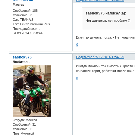
Dimasik700
Мастер
Сообщений:
108
sashok575 написал(а):
Уважение:
+1
Car:
TEANA 3
Нет датчиков, нет проблем ))
Trim Level:
Premium Plus
Последний визит:
04.03.2024 18:50:44
Если так думать, тогда: - Нет машины,
0
sashok575
Поделиться
25.12.2014 17:47:29
Любитель
Иногда можно и так сказать ) Просто 
на панели горит, работают после нач
0
Откуда:
Москва
Сообщений:
31
Уважение:
+1
Пол:
Мужской