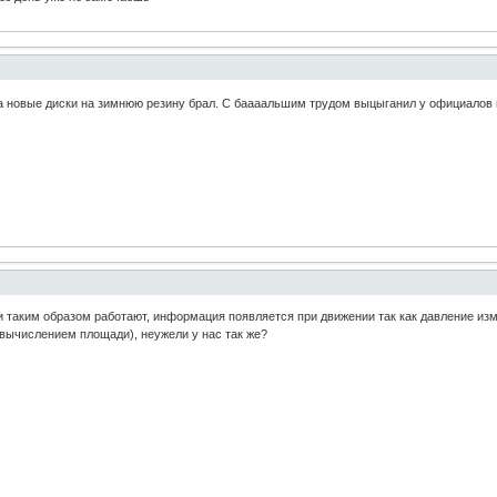
огда новые диски на зимнюю резину брал. С баааальшим трудом выцыганил у официалов
и таким образом работают, информация появляется при движении так как давление 
с вычислением площади), неужели у нас так же?