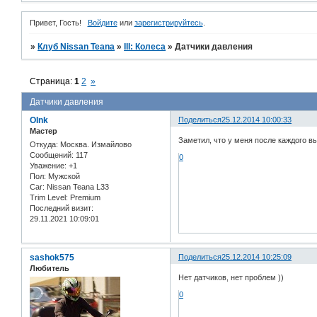
Привет, Гость!
Войдите
или
зарегистрируйтесь
.
»
Клуб Nissan Teana
»
III: Колеса
»
Датчики давления
Страница:
1
2
»
Датчики давления
OInk
Поделиться
25.12.2014 10:00:33
Мастер
Заметил, что у меня после каждого в
Откуда:
Москва. Измайлово
Сообщений:
117
0
Уважение:
+1
Пол:
Мужской
Car:
Nissan Teana L33
Trim Level:
Premium
Последний визит:
29.11.2021 10:09:01
sashok575
Поделиться
25.12.2014 10:25:09
Любитель
Нет датчиков, нет проблем ))
0