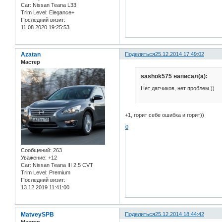
Car:
Nissan Teana L33
Trim Level:
Elegance+
Последний визит:
11.08.2020 19:25:53
Azatan
Поделиться
25.12.2014 17:49:02
Мастер
sashok575 написал(а):
Нет датчиков, нет проблем ))
+1, горит себе ошибка и горит))
0
Сообщений:
263
Уважение:
+12
Car:
Nissan Teana III 2.5 CVT
Trim Level:
Premium
Последний визит:
13.12.2019 11:41:00
MatveySPB
Поделиться
25.12.2014 18:44:42
Мастер