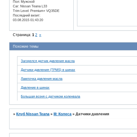
Пол:
Мужской
Car:
Nissan Teana L33
Trim Level:
Premium+ VQ35DE
Последний визит:
03.08.2015 01:43:20
Страница:
1
2
»
Похожие темы
Загорелся датчик давления масла
Датчики давления (TPMS) в шинах
Лампочка давления масла
Давление в шинах
Большая возня с датчиком коленвала
»
Клуб Nissan Teana
»
III: Колеса
»
Датчики давления