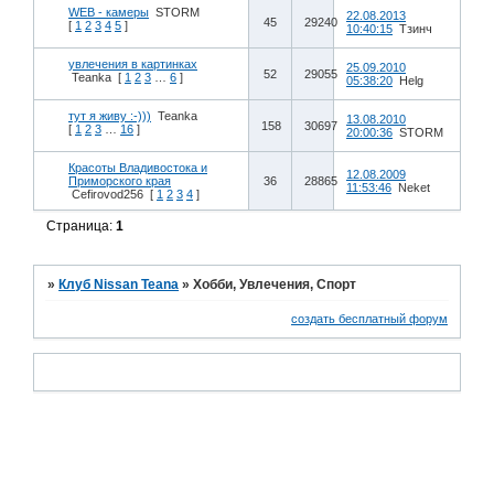
WEB - камеры
STORM
22.08.2013
45
29240
[
1
2
3
4
5
]
10:40:15
Тзинч
увлечения в картинках
25.09.2010
52
29055
Teanka
[
1
2
3
…
6
]
05:38:20
Helg
тут я живу :-)))
Teanka
13.08.2010
158
30697
[
1
2
3
…
16
]
20:00:36
STORM
Красоты Владивостока и
12.08.2009
Приморского края
36
28865
11:53:46
Neket
Cefirovod256
[
1
2
3
4
]
Страница:
1
»
Клуб Nissan Teana
»
Хобби, Увлечения, Спорт
создать бесплатный форум