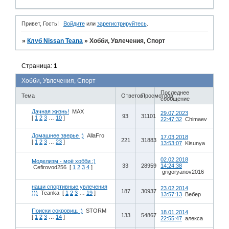
Привет, Гость!
Войдите
или
зарегистрируйтесь
.
»
Клуб Nissan Teana
»
Хобби, Увлечения, Спорт
Страница:
1
Хобби, Увлечения, Спорт
Последнее
Тема
Ответов
Просмотров
сообщение
Дачная жизнь!
MAX
29.07.2023
93
31101
[
1
2
3
…
10
]
22:47:32
Chimaev
Домашнее зверье ;)
AllaFro
17.03.2018
221
31883
[
1
2
3
…
23
]
13:53:07
Kisunya
02.02.2018
Моделизм - моё хобби :)
33
28959
14:24:38
Cefirovod256
[
1
2
3
4
]
grigoryanov2016
наши спортивные увлечения
23.02.2014
187
30937
)))
Teanka
[
1
2
3
…
19
]
13:57:13
Вебер
Поиски сокровищ :)
STORM
18.01.2014
133
54867
[
1
2
3
…
14
]
22:55:47
алекса