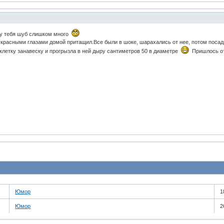
о у тебя шуб слишком много
 красными глазами домой притащил.Все были в шоке, шарахались от нее, потом посадил
в клетку занавеску и прогрызла в ней дыру сантиметров 50 в диаметре
Пришлось от
Юмор
1
Юмор
2