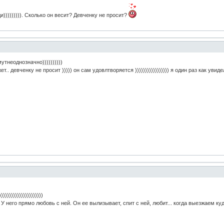
))))))))). Сколько он весит? Девченку не просит?
утнеоднозначно))))))))))
т.. девченку не просит ))))) он сам удовлтворяется ))))))))))))))))) я один раз как увиде
)))))))))))))))))))))
 У него прямо любовь с ней. Он ее вылизывает, спит с ней, любит... когда выезжаем к