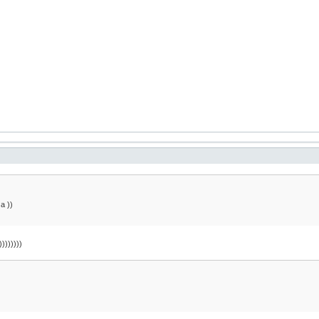
а ))
)))))))