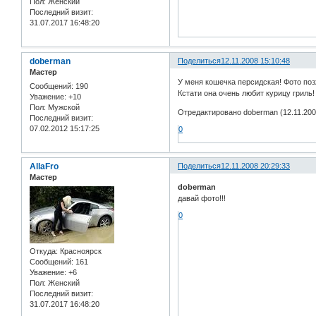
Пол:
Женский
Последний визит:
31.07.2017 16:48:20
doberman
Поделиться
12.11.2008 15:10:48
Мастер
У меня кошечка персидская! Фото по
Сообщений:
190
Кстати она очень любит курицу гриль!
Уважение:
+10
Пол:
Мужской
Отредактировано doberman (12.11.200
Последний визит:
07.02.2012 15:17:25
0
AllaFro
Поделиться
12.11.2008 20:29:33
Мастер
doberman
давай фото!!!
0
Откуда:
Красноярск
Сообщений:
161
Уважение:
+6
Пол:
Женский
Последний визит:
31.07.2017 16:48:20