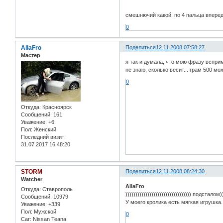
смешнючий какой, по 4 пальца впереди
0
AllaFro
Поделиться
12.11.2008 07:58:27
Мастер
я так и думала, что мою фразу всприм
не знаю, сколько весит... грам 500 може
0
Откуда:
Красноярск
Сообщений:
161
Уважение:
+6
Пол:
Женский
Последний визит:
31.07.2017 16:48:20
STORM
Поделиться
12.11.2008 08:24:30
Watcher
AllaFro
Откуда:
Ставрополь
))))))))))))))))))))))))))))))))) подсталом))
Сообщений:
10979
У моего кролика есть мягкая игрушка.
Уважение:
+339
Пол:
Мужской
0
Car:
Nissan Teana