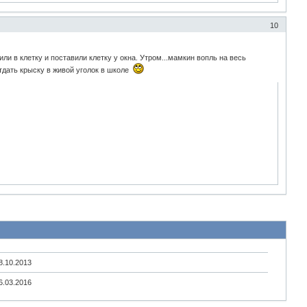
10
и в клетку и поставили клетку у окна. Утром...мамкин вопль на весь
дать крыску в живой уголок в школе
8.10.2013
6.03.2016