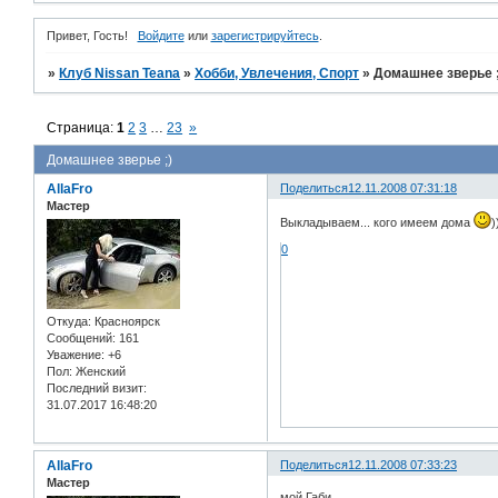
Привет, Гость!
Войдите
или
зарегистрируйтесь
.
»
Клуб Nissan Teana
»
Хобби, Увлечения, Спорт
»
Домашнее зверье ;
Страница:
1
2
3
…
23
»
Домашнее зверье ;)
AllaFro
Поделиться
12.11.2008 07:31:18
Мастер
Выкладываем... кого имеем дома
)
0
Откуда:
Красноярск
Сообщений:
161
Уважение:
+6
Пол:
Женский
Последний визит:
31.07.2017 16:48:20
AllaFro
Поделиться
12.11.2008 07:33:23
Мастер
мой Габи