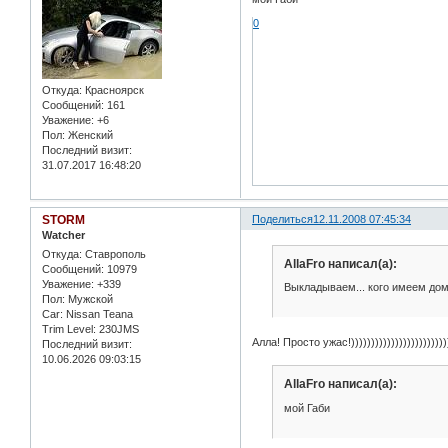
0
Откуда:
Красноярск
Сообщений:
161
Уважение:
+6
Пол:
Женский
Последний визит:
31.07.2017 16:48:20
STORM
Поделиться
12.11.2008 07:45:34
Watcher
Откуда:
Ставрополь
AllaFro написал(а):
Сообщений:
10979
Уважение:
+339
Выкладываем... кого имеем дом
Пол:
Мужской
Car:
Nissan Teana
Trim Level:
230JMS
Алла! Просто ужас!)))))))))))))))))))))))))
Последний визит:
10.06.2026 09:03:15
AllaFro написал(а):
мой Габи