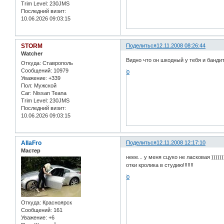
Trim Level:
230JMS
Последний визит:
10.06.2026 09:03:15
STORM
Поделиться
12.11.2008 08:26:44
Watcher
Видно что он шкодный у тебя и бандит
Откуда:
Ставрополь
Сообщений:
10979
0
Уважение:
+339
Пол:
Мужской
Car:
Nissan Teana
Trim Level:
230JMS
Последний визит:
10.06.2026 09:03:15
AllaFro
Поделиться
12.11.2008 12:17:10
Мастер
неее... у меня сцуко не ласковая ))))))
отки кролика в студию!!!!!!!
0
Откуда:
Красноярск
Сообщений:
161
Уважение:
+6