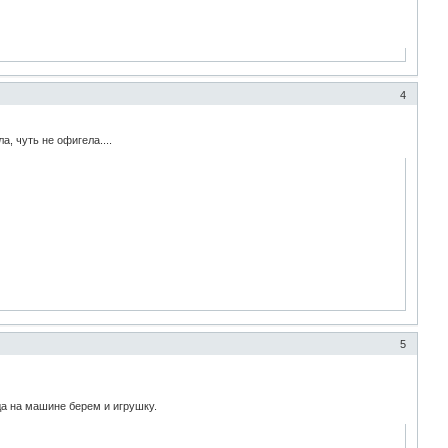
4
ла, чуть не офигела....
5
уда на машине берем и игрушку.