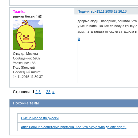
Teanka
Поделиться
13.11.2008 12:26:18
рыжая бестия)))))
добрые люди...наверное, решили, чт
у меня папашка как-то белую крысу с
дом....эта зараза от скуки затащила 
0
Откуда:
Москва
Сообщений:
5962
Уважение:
+85
Пол:
Женский
Последний визит:
14.11.2015 11:30:37
Страница:
1
2
3
…
23
»
Похожие темы
Смена масла по русски
АвтоТюнинг в советские времена. Кое-что актуально до сих пор :).