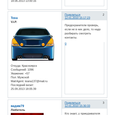
18.06.2013 13:00:16
Поделиться
2
Toxa
12.01.2010 15:17:23
V.I.P.
Предохранители проверь,
если не в них дело, то надо
разбирать смотреть
контакты.
0
Откуда:
Красноярск
Сообщений:
1096
Уважение:
+57
Пол:
Мужской
Mail Agent:
teana137@mail.ru
Последний визит:
25.09.2013 18:05:39
Поделиться
3
вадим79
12.01.2010 15:30:33
Любитель
Кто знает, у прикуривателя