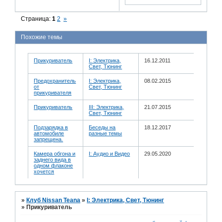
Страница:
1
2
»
Похожие темы
Прикуриватель
I: Электрика,
16.12.2011
Свет, Тюнинг
Предохранитель
I: Электрика,
08.02.2015
от
Свет, Тюнинг
прикуривателя
Прикуриватель
III: Электрика,
21.07.2015
Свет, Тюнинг
Подзарядка в
Беседы на
18.12.2017
автомобиле
разные темы
запрещена.
Камера обгона и
I: Аудио и Bидео
29.05.2020
заднего вида в
одном флаконе
хочется
»
Клуб Nissan Teana
»
I: Электрика, Свет, Тюнинг
»
Прикуриватель