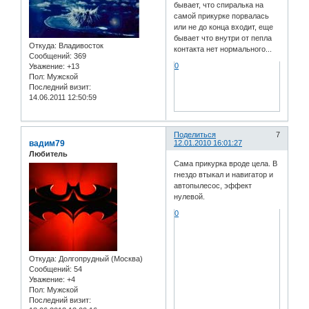
бывает, что спиралька на
самой прикурке порвалась
или не до конца входит, еще
бывает что внутри от пепла
Откуда:
Владивосток
контакта нет нормального...
Сообщений:
369
0
Уважение:
+13
Пол:
Мужской
Последний визит:
14.06.2011 12:50:59
Поделиться
7
вадим79
12.01.2010 16:01:27
Любитель
Сама прикурка вроде цела. В
гнездо втыкал и навигатор и
автопылесос, эффект
нулевой.
0
Откуда:
Долгопрудный (Москва)
Сообщений:
54
Уважение:
+4
Пол:
Мужской
Последний визит: