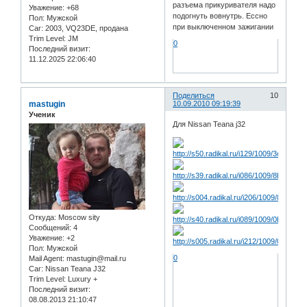
разъема прикуривателя надо
Уважение:
+68
подогнуть вовнутрь. Ессно
Пол:
Мужской
при выключенном зажигании
Car:
2003, VQ23DE, продана
Trim Level:
JM
0
Последний визит:
11.12.2025 22:06:40
Поделиться
10
mastugin
10.09.2010 09:19:39
Ученик
Для Nissan Teana j32
Откуда:
Moscow sity
Сообщений:
4
Уважение:
+2
Пол:
Мужской
0
Mail Agent:
mastugin@mail.ru
Car:
Nissan Teana J32
Trim Level:
Luxury +
Последний визит:
08.08.2013 21:10:47