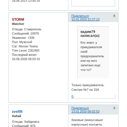
18.06.2013 13:00:16
Поделиться
8
STORM
12.01.2010 21:27:13
Watcher
Откуда:
Ставрополь
вадим79
Сообщений:
10979
написал(а):
Уважение:
+339
Пол:
Мужской
Кто знает, у
Car:
Nissan Teana
прикуривателя
Trim Level:
230JMS
свой
Последний визит:
предохранитель
10.06.2026 09:03:15
или на него
запитано еще
что-то?
Только прикуриватель.
Смотри №7 на 15А
0
Поделиться
9
zveRR
13.01.2010 06:02:53
бабай
боковые (минусовые/
Откуда:
Хабаровск
корпусные) контакты
Сообщений:
875