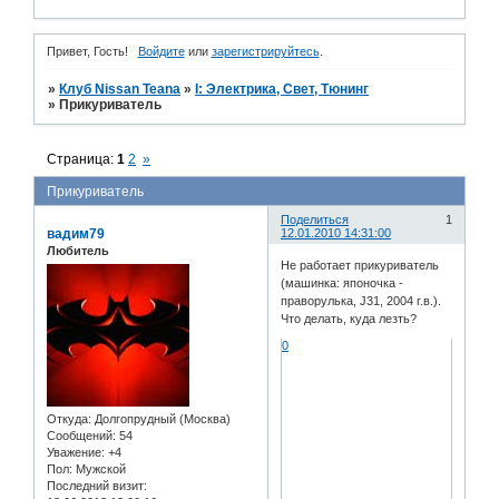
Привет, Гость!
Войдите
или
зарегистрируйтесь
.
»
Клуб Nissan Teana
»
I: Электрика, Свет, Тюнинг
»
Прикуриватель
Страница:
1
2
»
Прикуриватель
Поделиться
1
вадим79
12.01.2010 14:31:00
Любитель
Не работает прикуриватель
(машинка: японочка -
праворулька, J31, 2004 г.в.).
Что делать, куда лезть?
0
Откуда:
Долгопрудный (Москва)
Сообщений:
54
Уважение:
+4
Пол:
Мужской
Последний визит: