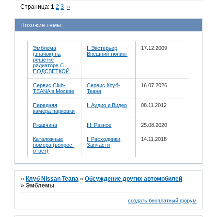
Страница:
1
2
3
»
Похожие темы
Эмблема
I: Экстерьер,
17.12.2009
(значок) на
Внешний тюнинг
решетке
радиатора С
ПОДСВЕТКОЙ
Сервис Club-
Сервис Клуб-
16.07.2026
TEANA в Москве
Теана
Передняя
I: Аудио и Bидео
08.11.2012
камера парковки
Ржавчина
III: Разное
25.08.2020
Каталожные
I: Расходники,
14.11.2018
номера (вопрос-
Запчасти
ответ)
»
Клуб Nissan Teana
»
Обсуждение других автомобилей
»
Эмблемы
создать бесплатный форум