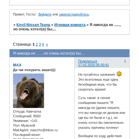
Привет, Гость!
Войдите
или
зарегистрируйтесь
.
»
Клуб Nissan Teana
»
Игровая комната
»
Я никогда не ......,
но очень хотел(а) бы....
Страница:
1
2
3
4
»
Я никогда не ......, но очень хотел(а) бы....
Поделиться
1
MAX
17.02.2010 05:30:41
Да так покурить зашел)))
Не пугайтесь названия
Это всеголишь еще одна
безобидная игра, что-бы
скоротать время!
Суть такая: в своем
сообщении пишите "Я
никогда не (далее пишите,
Откуда:
Камчатка
что вы никогда не делали или
Сообщений:
8560
где вы не были и т.д.), но
Уважение:
+141
очень хотел бы (желательно
Пол:
Мужской
указать причины почему!
Mail Agent:
maxchv@inbox.ru
Последний визит:
Вообщем по ходу действия