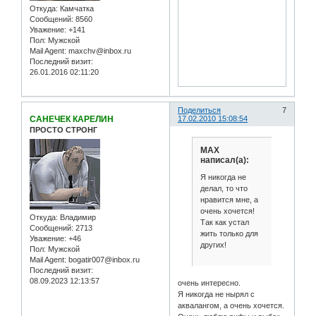
Откуда:
Камчатка
Сообщений:
8560
Уважение:
+141
Пол:
Мужской
Mail Agent:
maxchv@inbox.ru
Последний визит:
26.01.2016 02:11:20
Поделиться
7
САНЕЧЕК КАРЕЛИН
17.02.2010 15:08:54
ПРОСТО СТРОНГ
MAX
написал(а):
Я никогда не
делал, то что
нравится мне, а
очень хочется!
Откуда:
Владимир
Так как устал
Сообщений:
2713
жить только для
Уважение:
+46
других!
Пол:
Мужской
Mail Agent:
bogatir007@inbox.ru
Последний визит:
08.09.2023 12:13:57
очень интересно.
Я никогда не нырял с
аквалангом, а очень хочется.