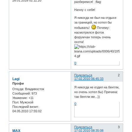
26.01.2016 02:11:20
разберемся! :flag:
Начну с себя!
Я никогда не был на отдыхе
за границей, но хотел бы
побывать!
Почему:
насмотрелся фоток
форумчан теперь очень
охота!
0
Поделиться
2
Lagi
17.02.2010 06:45:33
Профи
Я никогда не ездил на бентли,
Откуда:
Владивосток
но очень хотел бы) Причина:
Сообщений:
973
так бентли же...))
Уважение:
+11
Пол:
Мужской
0
Последний визит:
04.05.2010 17:55:02
Поделиться
3
MAX
17.02.2010 08:35:08