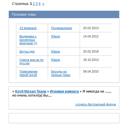
Страница:
1
2
3
4
»
Похожие темы
23 февраля
Поздравления
25.02.2013
Выдержки с
Юмор
14.04.2012
различных
форумов )))
Шутка дня
Юмор
25.02.2018
Смена масла по
Юмор
18.10.2013
русски
Торможение
Беседы на
06.04.2010
левой ногой
разные темы
»
Клуб Nissan Teana
»
Игровая комната
»
Я никогда не ......,
но очень хотел(а) бы....
создать бесплатный форум