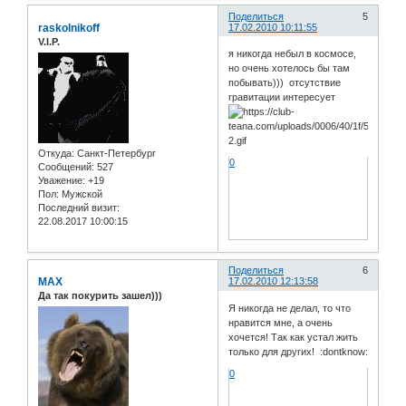
Поделиться
5
raskolnikoff
17.02.2010 10:11:55
V.I.P.
я никогда небыл в космосе,
но очень хотелось бы там
побывать))) отсутствие
гравитации интересует
Откуда:
Санкт-Петербург
0
Сообщений:
527
Уважение:
+19
Пол:
Мужской
Последний визит:
22.08.2017 10:00:15
Поделиться
6
MAX
17.02.2010 12:13:58
Да так покурить зашел)))
Я никогда не делал, то что
нравится мне, а очень
хочется! Так как устал жить
только для других! :dontknow:
0