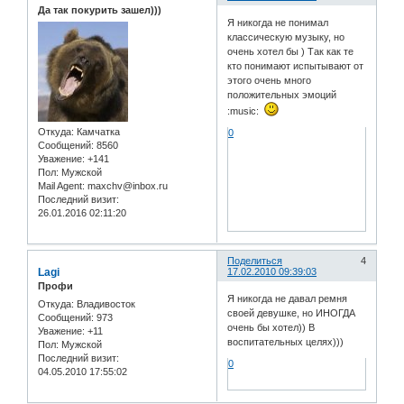
Да так покурить зашел)))
Я никогда не понимал
классическую музыку, но
очень хотел бы ) Так как те
кто понимают испытывают от
этого очень много
положительных эмоций
:music:
Откуда:
Камчатка
0
Сообщений:
8560
Уважение:
+141
Пол:
Мужской
Mail Agent:
maxchv@inbox.ru
Последний визит:
26.01.2016 02:11:20
Поделиться
4
Lagi
17.02.2010 09:39:03
Профи
Я никогда не давал ремня
Откуда:
Владивосток
своей девушке, но ИНОГДА
Сообщений:
973
очень бы хотел)) В
Уважение:
+11
воспитательных целях)))
Пол:
Мужской
Последний визит:
0
04.05.2010 17:55:02