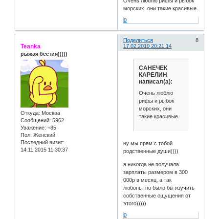
Очень люблю рифы и рыбок
морских, они такие красивые.
0
Поделиться
8
Teanka
17.02.2010 20:21:14
рыжая бестия)))))
САНЕЧЕК
КАРЕЛИН
написал(а):
Очень люблю
рифы и рыбок
морских, они
Откуда:
Москва
такие красивые.
Сообщений:
5962
Уважение:
+85
Пол:
Женский
Последний визит:
ну мы прям с тобой
14.11.2015 11:30:37
родственные души))))
я никогда не получала
зарплаты размером в 300
000р в месяц, а так
любопытно было бы изучить
собственные ощущения от
этого)))))
0