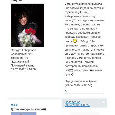
Lady VIP
у меня тоже панель шумела
..но только когда я по бетонке
ездила на ДОСах))))
Хабаровчане знают эту
дорогу))) а когда сигу меняла
на машине, мастер сказал
что ее как то по кривому
провели.. вообщем он всю
торпеду разобрал чтобы ее
снять
с 10ч до 17ч
примерно только старую сигу
снимал... ну так вот... а новую
Откуда:
Хабаровск
сигу другим путем проложил..
Сообщений:
202
Уважение:
+6
и теперь у меня там ничего
Пол:
Женский
не мешается и звуков
Последний визит:
посторонних практически
09.07.2011 11:16:58
нет)))) посмотрим что зимой
будет)
Отредактировано Арина
(29.04.2010 14:06:56)
0
Поделиться
9
MAX
29.04.2010 14:06:56
Да так покурить зашел)))