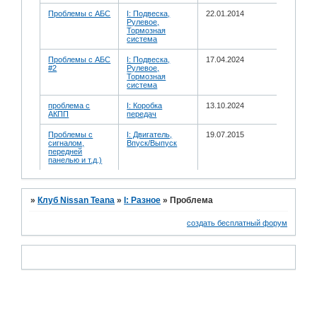
Проблемы с АБС
I: Подвеска,
22.01.2014
Рулевое,
Тормозная
система
Проблемы с АБС
I: Подвеска,
17.04.2024
#2
Рулевое,
Тормозная
система
проблема с
I: Коробка
13.10.2024
АКПП
передач
Проблемы с
I: Двигатель,
19.07.2015
сигналом,
Впуск/Выпуск
передней
панелью и т.д.)
»
Клуб Nissan Teana
»
I: Разное
»
Проблема
создать бесплатный форум