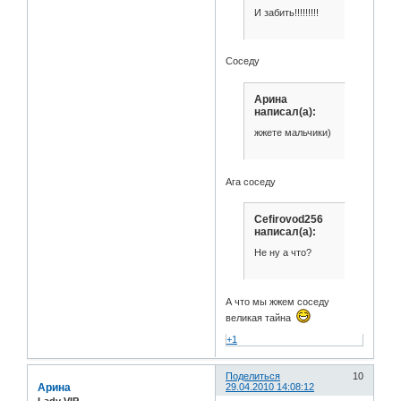
И забить!!!!!!!!!
Соседу
Арина
написал(а):
жжете мальчики)
Ага соседу
Cefirovod256
написал(а):
Не ну а что?
А что мы жжем соседу
великая тайна
+1
Поделиться
10
Арина
29.04.2010 14:08:12
Lady VIP