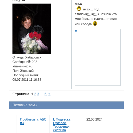
MAX
:
ахах... под
сталом))))))))))) незнаю что
мне больше жалко... стекло
или соседа
0
Откуда:
Хабаровск
Сообщений:
202
Уважение:
+6
Пол:
Женский
Последний визит:
09.07.2011 11:16:58
Страница:
1
2
3
…
6
»
Похожие темы
Проблемы с АБС
I: Подвеска,
22.03.2024
#3
Рулевое,
Тормозная
система