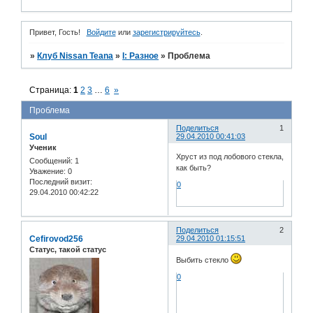
Привет, Гость!
Войдите
или
зарегистрируйтесь
.
»
Клуб Nissan Teana
»
I: Разное
»
Проблема
Страница:
1
2
3
…
6
»
Проблема
Поделиться
1
Soul
29.04.2010 00:41:03
Ученик
Хруст из под лобового стекла,
Сообщений:
1
как быть?
Уважение:
0
Последний визит:
0
29.04.2010 00:42:22
Поделиться
2
Cefirovod256
29.04.2010 01:15:51
Статус, такой статус
Выбить стекло
0