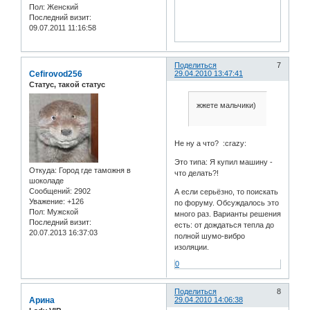
Пол:
Женский
Последний визит:
09.07.2011 11:16:58
Поделиться
7
Cefirovod256
29.04.2010 13:47:41
Статус, такой статус
жжете мальчики)
Не ну а что? :crazy:
Это типа: Я купил машину -
Откуда:
Город где таможня в
что делать?!
шоколаде
Сообщений:
2902
А если серьёзно, то поискать
Уважение:
+126
по форуму. Обсуждалось это
Пол:
Мужской
много раз. Варианты решения
Последний визит:
есть: от дождаться тепла до
20.07.2013 16:37:03
полной шумо-вибро
изоляции.
0
Поделиться
8
Арина
29.04.2010 14:06:38