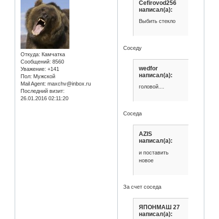
Cefirovod256
написал(а):
Выбить стекло
Соседу
Откуда:
Камчатка
Сообщений:
8560
wedfor
Уважение:
+141
написал(а):
Пол:
Мужской
Mail Agent:
maxchv@inbox.ru
головой....
Последний визит:
26.01.2016 02:11:20
Соседа
AZIS
написал(а):
и поставить
новое
За счет соседа
ЯПОНМАШ 27
написал(а):