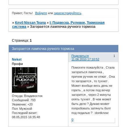
Привет, Гость!
Войдите
или
зарегистрируйтесь
.
»
Клуб Nissan Teana
»
I: Подвеска, Рулевое, Тормозная
система
»
Загорается лампочка ручного тормоза
Страница:
1
Загорается лампочка ручного тормоза
Поделиться
1
Neket
11.06.2010 17:10:52
Профи
Помогите пожалуйста . Стала
загораться лампочка ,
причем ручник не отжат . Она
то загорается , то тухнет .
Может вообще весь день не
гореть , а потом под вечер
загорится , через 2 минуты
Откуда:
Владивосток
опять тухнет . В чем может
Сообщений:
793
быть дело ? Думаю может
Уважение:
+20
попробовать затянуть болт
Пол:
Мужской
Последний визит:
под педалью ? :dontknow:
08.05.2015 16:35:48
0