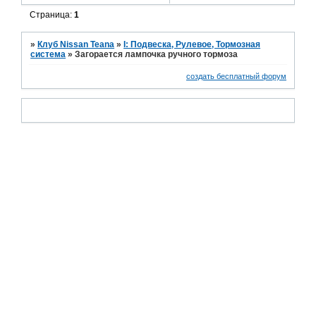
Страница:
1
»
Клуб Nissan Teana
»
I: Подвеска, Рулевое, Тормозная
система
»
Загорается лампочка ручного тормоза
создать бесплатный форум