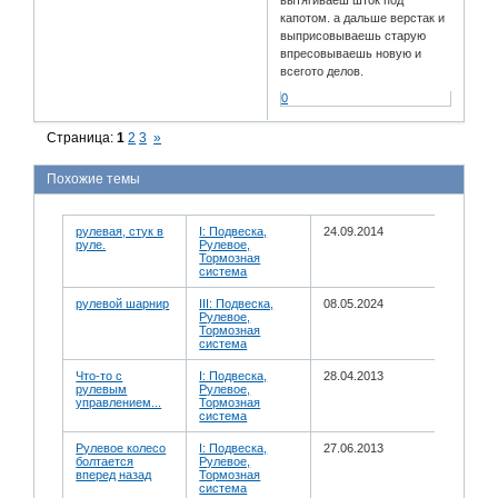
капотом. а дальше верстак и
выприсовываешь старую
впресовываешь новую и
всегото делов.
0
Страница:
1
2
3
»
Похожие темы
рулевая, стук в
I: Подвеска,
24.09.2014
руле.
Рулевое,
Тормозная
система
рулевой шарнир
III: Подвеска,
08.05.2024
Рулевое,
Тормозная
система
Что-то с
I: Подвеска,
28.04.2013
рулевым
Рулевое,
управлением...
Тормозная
система
Рулевое колесо
I: Подвеска,
27.06.2013
болтается
Рулевое,
вперед назад
Тормозная
система