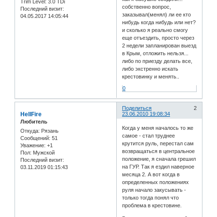
Trim Level:
3.0 TDi
собственно вопрос,
Последний визит:
заказывал(менял) ли ее кто
04.05.2017 14:05:44
нибудь когда нибудь или нет?
и сколько я реально смогу
еще отъездить, просто через
2 недели запланирован выезд
в Крым, отложить нельзя...
либо по приезду делать все,
либо экстренно искать
крестовинку и менять..
0
Поделиться
2
HellFire
23.06.2010 19:08:34
Любитель
Когда у меня началось то же
Откуда:
Рязань
самое - стал труднее
Сообщений:
51
крутится руль, перестал сам
Уважение:
+1
возвращаться в центральное
Пол:
Мужской
положение, я сначала грешил
Последний визит:
на ГУР. Так я ездил наверное
03.11.2019 01:15:43
месяца 2. А вот когда в
определенных положениях
руля начало закусывать -
только тогда понял что
проблема в крестовине.