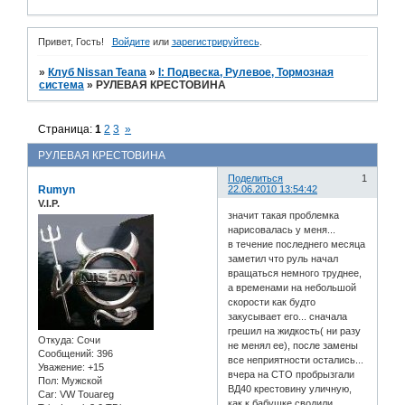
Привет, Гость!
Войдите
или
зарегистрируйтесь
.
»
Клуб Nissan Teana
»
I: Подвеска, Рулевое, Тормозная
система
»
РУЛЕВАЯ КРЕСТОВИНА
Страница:
1
2
3
»
РУЛЕВАЯ КРЕСТОВИНА
Поделиться
1
Rumyn
22.06.2010 13:54:42
V.I.P.
значит такая проблемка
нарисовалась у меня...
в течение последнего месяца
заметил что руль начал
вращаться немного труднее,
а временами на небольшой
скорости как будто
закусывает его... сначала
грешил на жидкость( ни разу
Откуда:
Сочи
не менял ее), после замены
Сообщений:
396
все неприятности остались...
Уважение:
+15
вчера на СТО пробрызгали
Пол:
Мужской
ВД40 крестовину уличную,
Car:
VW Touareg
как к бабушке сводили...