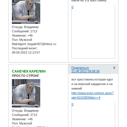
какой на эту крестовину
0
Откуда:
Владимир
Сообщений:
2713
Уважение:
+46
Пол:
Мужской
Mail Agent:
bogatir007@inbox.ru
Последний визит:
08.09.2023 12:13:57
Поделиться
8
САНЕЧЕК КАРЕЛИН
21.08.2012 09:08:36
ПРОСТО СТРОНГ
вот крестовина которая идет
и на верхний карданчик и на
нижний
http://www.exist.ru/price.aspx?
pid=52103E56&sr=-4
0
Откуда:
Владимир
Сообщений:
2713
Уважение:
+46
Пол:
Мужской