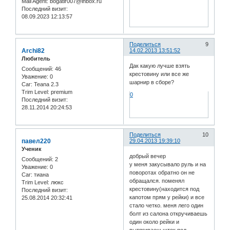
Mail Agent:
bogatir007@inbox.ru
Последний визит:
08.09.2023 12:13:57
Поделиться
9
Archi82
14.02.2013 13:51:52
Любитель
Дак какую лучше взять
Сообщений:
46
крестовину или все же
Уважение:
0
шарнир в сборе?
Car:
Teana 2.3
Trim Level:
premium
0
Последний визит:
28.11.2014 20:24:53
Поделиться
10
павел220
29.04.2013 19:39:10
Ученик
добрый вечер
Сообщений:
2
у меня закусывало руль и на
Уважение:
0
поворотах обратно он не
Car:
тиана
обращался. поменял
Trim Level:
люкс
крестовину(находится под
Последний визит:
капотом прям у рейки) и все
25.08.2014 20:32:41
стало четко. меня лего один
болт из салона откручиваешь
один около рейки и
вытягиваеш шток под