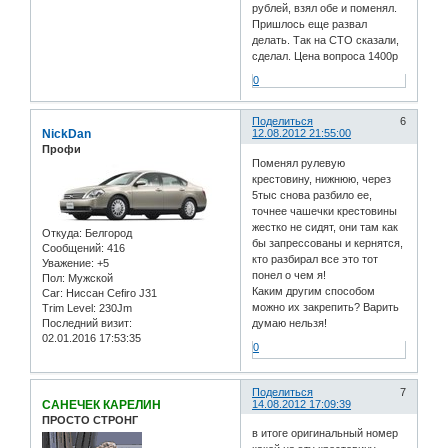
рублей, взял обе и поменял.
Пришлось еще развал
делать. Так на СТО сказали,
сделал. Цена вопроса 1400р
0
Поделиться
6
NickDan
12.08.2012 21:55:00
Профи
Поменял рулевую
крестовину, нижнюю, через
5тыс снова разбило ее,
точнее чашечки крестовины
жестко не сидят, они там как
Откуда:
Белгород
бы запрессованы и кернятся,
Сообщений:
416
кто разбирал все это тот
Уважение:
+5
понел о чем я!
Пол:
Мужской
Каким другим способом
Car:
Ниссан Cefiro J31
можно их закрепить? Варить
Trim Level:
230Jm
Последний визит:
думаю нельзя!
02.01.2016 17:53:35
0
Поделиться
7
САНЕЧЕК КАРЕЛИН
14.08.2012 17:09:39
ПРОСТО СТРОНГ
в итоге оригинальный номер