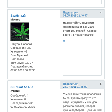
Поделиться
4
Залётный
03.05.2011 21:40:47
Мастер
На все тойоты подходит
крестовинка от ваз 2105
стоит 100 рублей . Скорее
всего и в теане такаяже
0
Откуда:
Салават
Сообщений:
280
Уважение:
+8
Пол:
Мужской
Car:
Teana
Trim Level:
230 JK
Последний визит:
07.03.2015 06:27:33
Поделиться
5
SEREGA 55 RU
22.07.2011 11:28:00
Ученик
У меня тоже такая проблемка
Сообщений:
4
была. Купить сразу то что
Уважение:
0
надо не удалось у них два
Последний визит:
размера бывают, говорят
07.09.2011 07:20:10
нужно подбором. Цена им 300