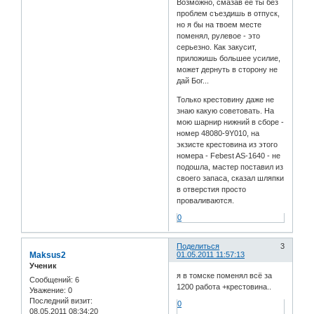
Возможно, смазав ее ты без
проблем съездишь в отпуск,
но я бы на твоем месте
поменял, рулевое - это
серьезно. Как закусит,
приложишь большее усилие,
может дернуть в сторону не
дай Бог...
Только крестовину даже не
знаю какую советовать. На
мою шарнир нижний в сборе -
номер 48080-9Y010, на
экзисте крестовина из этого
номера - Febest AS-1640 - не
подошла, мастер поставил из
своего запаса, сказал шляпки
в отверстия просто
проваливаются.
0
Поделиться
3
Maksus2
01.05.2011 11:57:13
Ученик
я в томске поменял всё за
Сообщений:
6
1200 работа +крестовина..
Уважение:
0
Последний визит:
0
08.05.2011 08:34:20