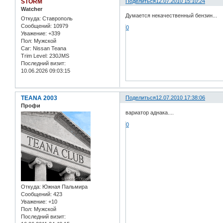
STORM
Поделиться
12.07.2010 15:10:24
Watcher
Думается некачественный бензин...
Откуда:
Ставрополь
Сообщений:
10979
0
Уважение:
+339
Пол:
Мужской
Car:
Nissan Teana
Trim Level:
230JMS
Последний визит:
10.06.2026 09:03:15
TEANA 2003
Поделиться
12.07.2010 17:38:06
Профи
вариатор аднака....
0
Откуда:
Южная Пальмира
Сообщений:
423
Уважение:
+10
Пол:
Мужской
Последний визит: