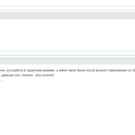
нно, его работа в защитном режиме. у меня такое было после резкого торможения со 1
 дальше сел, поехал - все штатно!
..