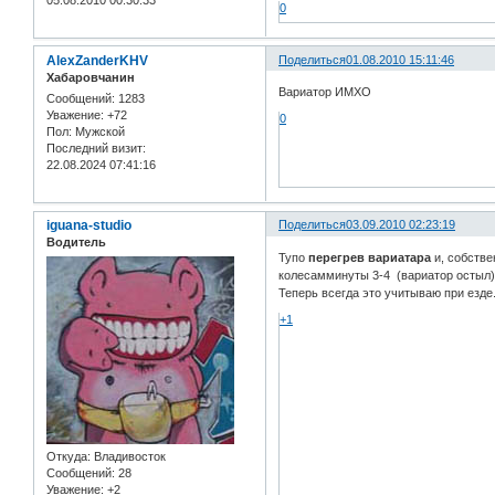
05.08.2010 00:30:33
0
AlexZanderKHV
Поделиться
01.08.2010 15:11:46
Хабаровчанин
Вариатор ИМХО
Сообщений:
1283
Уважение:
+72
0
Пол:
Мужской
Последний визит:
22.08.2024 07:41:16
iguana-studio
Поделиться
03.09.2010 02:23:19
Водитель
Тупо
перегрев вариатара
и, собстве
колесамминуты 3-4 (вариатор остыл),
Теперь всегда это учитываю при езде..
+1
Откуда:
Владивосток
Сообщений:
28
Уважение:
+2