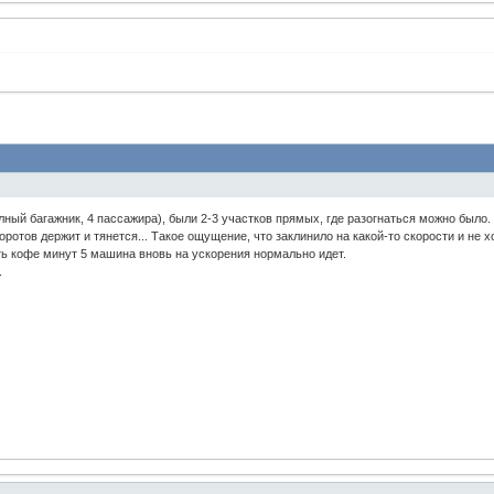
ный багажник, 4 пассажира), были 2-3 участков прямых, где разогнаться можно было. Ну
оротов держит и тянется... Такое ощущение, что заклинило на какой-то скорости и не х
ить кофе минут 5 машина вновь на ускорения нормально идет.
.