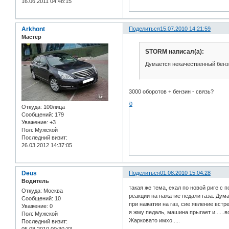
16.06.2011 04:48:15
Arkhont
Поделиться
15.07.2010 14:21:59
Мастер
STORM написал(а):
Думается некачественный бензи
3000 оборотов + бензин - связь?
0
Откуда:
100лица
Сообщений:
179
Уважение:
+3
Пол:
Мужской
Последний визит:
26.03.2012 14:37:05
Deus
Поделиться
01.08.2010 15:04:28
Водитель
такая же тема, ехал по новой риге с 
Откуда:
Москва
реакции на нажатие педали газа. Дум
Сообщений:
10
при нажатии на газ, сие явление встр
Уважение:
0
я жму педаль, машина прыгает и......в
Пол:
Мужской
Жарковато имхо.....
Последний визит: