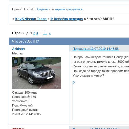
Привет, Гость!
Войдите
или
зарегистрируйтесь
.
»
Клуб Nissan Teana
»
II: Коробка передач
»
Что это? АКПП?
Страница:
1
2
3
…
11
»
Что это? АКПП?
Arkhont
Поделиться
12.07.2010 14:43:56
Мастер
На прошлой неделе гонял в Пензу (пол
на разгон очень тяжело шла... 3000 об
Стоит тока на заправку заехать, поп
При езде по городу таких проблем нет
У кого какие мнения?
0
Откуда:
100лица
Сообщений:
179
Уважение:
+3
Пол:
Мужской
Последний визит:
26.03.2012 14:37:05