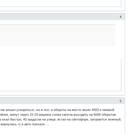
4
5
том решил ускориться, газ в пол, а обороты на месте около 4000 и никакой
койнее, минут через 15-20 машина снова смогла выходить на 6000 оборотов
ы ехал быстро, 40 градусов на улице, встал на светофоре, загорается зеленый,
вернулась =) и авто поехало.....