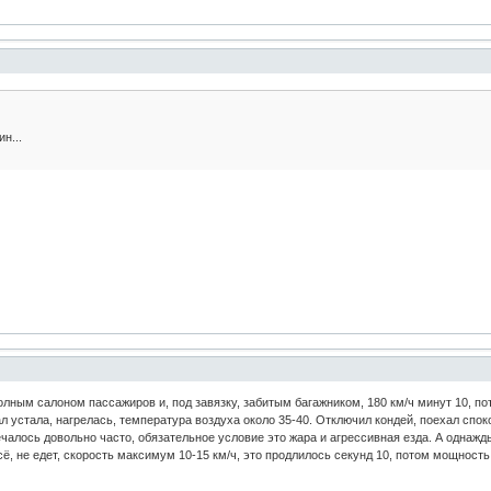
н...
полным салоном пассажиров и, под завязку, забитым багажником, 180 км/ч минут 10, по
ал устала, нагрелась, температура воздуха около 35-40. Отключил кондей, поехал спо
ечалось довольно часто, обязательное условие это жара и агрессивная езда. А однажд
сё, не едет, скорость максимум 10-15 км/ч, это продлилось секунд 10, потом мощность 