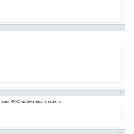
8
9
штатно. ИМХО системы защиты какая то.
10