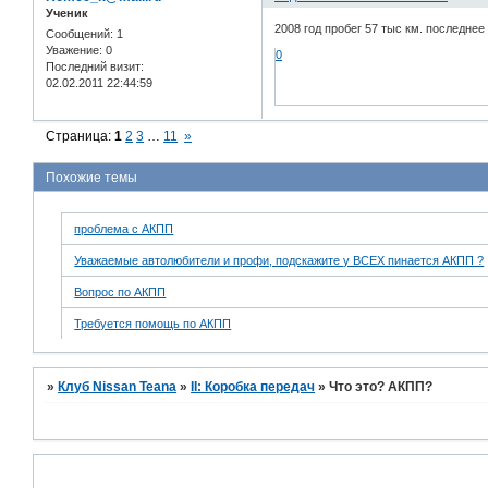
Ученик
2008 год пробег 57 тыс км. последнее
Сообщений:
1
Уважение:
0
0
Последний визит:
02.02.2011 22:44:59
Страница:
1
2
3
…
11
»
Похожие темы
проблема с АКПП
Уважаемые автолюбители и профи, подскажите у ВСЕХ пинается АКПП ?
Вопрос по АКПП
Требуется помощь по АКПП
»
Клуб Nissan Teana
»
II: Коробка передач
»
Что это? АКПП?