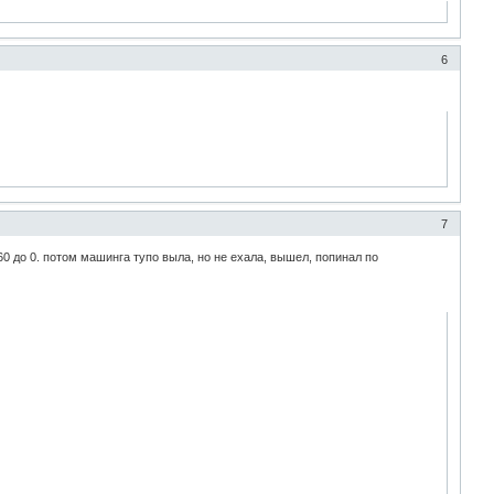
6
7
60 до 0. потом машинга тупо выла, но не ехала, вышел, попинал по