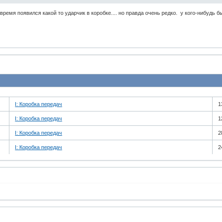
 время появился какой то ударчик в коробке.... но правда очень редко. у кого-нибудь 
I: Коробка передач
1
I: Коробка передач
1
I: Коробка передач
2
I: Коробка передач
2