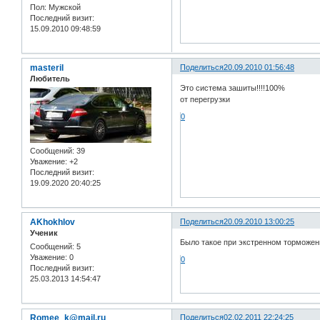
Пол:
Мужской
Последний визит:
15.09.2010 09:48:59
masteril
Поделиться
20.09.2010 01:56:48
Любитель
Это система зашиты!!!!100%
от перегрузки
0
Сообщений:
39
Уважение:
+2
Последний визит:
19.09.2020 20:40:25
AKhokhlov
Поделиться
20.09.2010 13:00:25
Ученик
Было такое при экстренном торможени
Сообщений:
5
Уважение:
0
0
Последний визит:
25.03.2013 14:54:47
Romee_k@mail.ru
Поделиться
02.02.2011 22:24:25