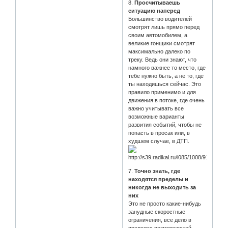
8.
Просчитываешь
ситуацию наперед
Большинство водителей
смотрят лишь прямо перед
своим автомобилем, а
великие гонщики смотрят
максимально далеко по
треку. Ведь они знают, что
намного важнее то место, где
тебе нужно быть, а не то, где
ты находишься сейчас. Это
правило применимо и для
движения в потоке, где очень
важно учитывать все
возможные варианты
развития событий, чтобы не
попасть в просак или, в
худшем случае, в ДТП.
7.
Точно знать, где
находятся пределы и
никогда не выходить за
них
Это не просто какие-нибудь
занудные скоростные
ограничения, все дело в