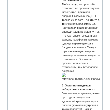
отвлекаешься
Любая вещь, которая тебя
отвлекает во время вождения
может стать причиной
аварии. Сколько было ДТП
только из-за того, что кто-то в
тянучке набирал смску или
настраивал радио и "догнал"
впереди идущую машину. Так
что как только ты садишься
за руль, телефон из кармана
одежды перемещается в
бардачок или нишу. Хэндс-
фри - не панацея, ведь на
разговор все-таки приходится
отвлекаться. Все очень
просто - чем меньше
отвлечений, тем безопаснее
вождение.
3.
Отлично владеешь
габаритами своего авто
Гонщики могут целыми днями
проходить повороты по
идеальной траектории через
апексы (крайняя внутренняя
точка поворота). Самые