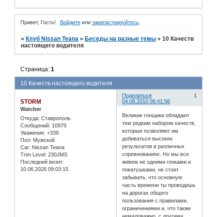
Привет, Гость!
Войдите
или
зарегистрируйтесь
.
»
Клуб Nissan Teana
»
Беседы на разные темы
»
10 Качеств
настоящего водителя
Страница:
1
10 Качеств настоящего водителя
Поделиться
1
STORM
04.08.2010 06:41:56
Watcher
Великие гонщики обладают
Откуда:
Ставрополь
тем редким набором качеств,
Сообщений:
10979
которые позволяют им
Уважение:
+339
добиваться высоких
Пол:
Мужской
результатов в различных
Car:
Nissan Teana
соревнованиях. Но мы все
Trim Level:
230JMS
Последний визит:
живем не одними гонками и
10.06.2026 09:03:15
покатушками, не стоит
забывать, что основную
часть времени ты проводишь
на дорогах общего
пользования с правилами,
ограничениями и, что также
немаловажно, с другими