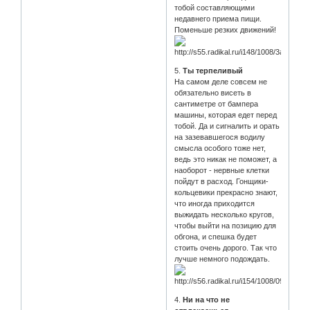
тобой составляющими
недавнего приема пищи.
Поменьше резких движений!
5.
Ты терпеливый
На самом деле совсем не
обязательно висеть в
сантиметре от бампера
машины, которая едет перед
тобой. Да и сигналить и орать
на зазевавшегося водилу
смысла особого тоже нет,
ведь это никак не поможет, а
наоборот - нервные клетки
пойдут в расход. Гонщики-
кольцевики прекрасно знают,
что иногда приходится
выжидать несколько кругов,
чтобы выйти на позицию для
обгона, и спешка будет
стоить очень дорого. Так что
лучше немного подождать.
4.
Ни на что не