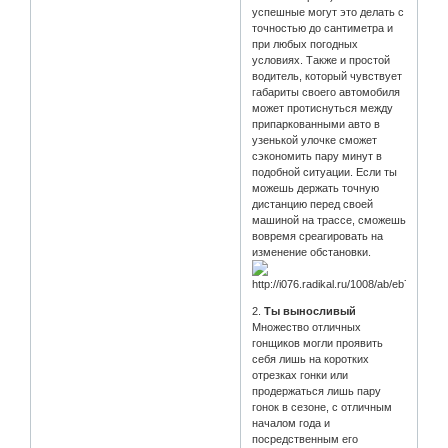
успешные могут это делать с
точностью до сантиметра и
при любых погодных
условиях. Также и простой
водитель, который чувствует
габариты своего автомобиля
может протиснуться между
припаркованными авто в
узенькой улочке сможет
сэкономить пару минут в
подобной ситуации. Если ты
можешь держать точную
дистанцию перед своей
машиной на трассе, сможешь
вовремя среагировать на
изменение обстановки.
2.
Ты выносливый
Множество отличных
гонщиков могли проявить
себя лишь на коротких
отрезках гонки или
продержаться лишь пару
гонок в сезоне, с отличным
началом года и
посредственным его