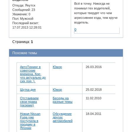
Всё в точку. Никогда не
Откуда:
Якутск
понимал тех водителей,
Сообщений:
23
которые твердят что чем
Уважение:
0
агрессивнее езда, тем круче
Пол:
Мужской
водитель.
Последний визит:
17.07.2013 12:28:01
0
Страница:
1
Похожие темы
АвтоТюнинг в
Юмор
26.03.2016
советские
времена. Кое-
что актуально до
сих пор :).
Шутка дня
Юмор
25.02.2018
Отстаиваем
Беседы на
11.02.2010
свои права
разные темы
(резюме)
Новая Nissan
Обсуждение
18.04.2011
Fuga уже
других
поступила в
автомобилей
продажу в
Японии