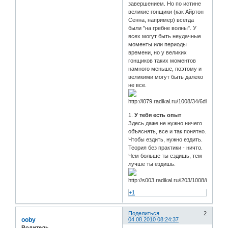
завершением. Но по истине
великие гонщики (как Айртон
Сенна, например) всегда
были "на гребне волны". У
всех могут быть неудачные
моменты или периоды
времени, но у великих
гонщиков таких моментов
намного меньше, поэтому и
великими могут быть далеко
не все.
1.
У тебя есть опыт
Здесь даже не нужно ничего
объяснять, все и так понятно.
Чтобы ездить, нужно ездить.
Теория без практики - ничто.
Чем больше ты ездишь, тем
лучше ты ездишь.
+1
Поделиться
2
ooby
04.08.2010 08:24:37
Водитель