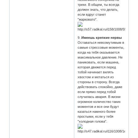
треке. В общем, ты всегда
должен знать, что делать,
если вдруг станет
"жарковато".
9.
Имеешь крепкие нервы
Оставаться невозмутимым в
самые стрессовые моменты,
когда на тебя оказывается
максимальное давление. Не
паниковать, если машина,
которая движется перед
тобой начинает вилять
хвостом и метаться из
стороны в сторону. Всегда
действовать спокойно, даже
если прямо перед тобой
случилась авария. В жизни
огромное количество таких
моментов и все они будут
казаться намного более
простыми, если у тебя
"холодная голова".