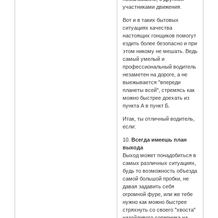
участниками движения.
Вот и в таких бытовых
ситуациях качества
настоящих гонщиков помогут
ездить более безопасно и при
этом никому не мешать. Ведь
самый умелый и
профессиональный водитель
незаметен на дороге, а не
выежывается "впереди
планеты всей", стремясь как
можно быстрее доехать из
пункта А в пункт Б.
Итак, ты отличный водитель,
если:
10.
Всегда имеешь план
выхода
Выход может понадобиться в
самых различных ситуациях,
будь то возможность объезда
самой большой пробки, не
давая задавить себя
огромной фуре, или же тебе
нужно как можно быстрее
стряхнуть со своего "хвоста"
назойливого соперника на