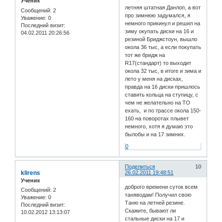
Ученик
летняя штатная Данлоп, а вот
Сообщений:
2
про зимнюю задумался, я
Уважение:
0
немного прикинул и решил на
Последний визит:
зиму окупать диски на 16 и
04.02.2011 20:26:56
резиной Бриджстоун, вышло
окола 36 тыс, а если покупать
тот же бридж на
R17(стандарт) то выходит
окола 32 тыс, в итоге и зима и
лето у меня на дисках,
правда на 16 диски пришлось
ставить кольца на ступицу, с
чем не желательно на ТО
ехать, и по трассе окола 150-
160 на поворотах плывет
немного, хотя я думаю это
былобы и на 17 зимних.
0
Поделиться
10
klirens
26.02.2011 19:48:51
Ученик
доброго времени суток всем
Сообщений:
2
таняводам! Получил свою
Уважение:
0
Таню на летней резине.
Последний визит:
Скажите, бывают ли
10.02.2012 13:13:07
стальные диски на 17 и