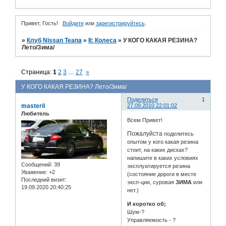
Привет, Гость!
Войдите
или
зарегистрируйтесь
.
»
Клуб Nissan Teana
»
II: Колеса
»
У КОГО КАКАЯ РЕЗИНА?
Лето/Зима/
Страница:
1
2
3
…
27
»
У КОГО КАКАЯ РЕЗИНА? Лето/Зима/
Поделиться
1
masteril
27.09.2010 22:01:02
Любитель
Всем Привет!
Пожалуйста
поделитесь
опытом у кого какая резина
стоит, на каких дисках?
напишите в каких условиях
Сообщений:
39
эксплуатируется резина
Уважение:
+2
(состояние дороги в месте
Последний визит:
эксп-ции, суровая
ЗИМА
или
19.09.2020 20:40:25
нет.)
И коротко об;
Шум-?
Управляемость - ?