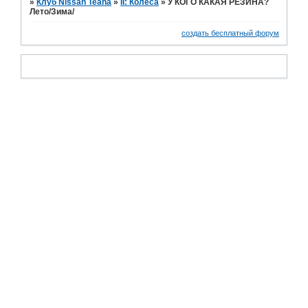
»
Клуб Nissan Teana
»
II: Колеса
»
У КОГО КАКАЯ РЕЗИНА?
Лето/Зима/
создать бесплатный форум