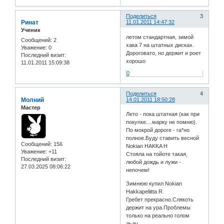
Поделиться
3
Ринат
11.01.2011 14:47:32
Ученик
летом стандартная, зимой
Сообщений:
2
хака 7 на штатных дисках.
Уважение:
0
Дороговато, но держит и роет
Последний визит:
хорошо
11.01.2011 15:09:38
0
Поделиться
4
Молний
14.01.2011 18:50:28
Мастер
Лето - пока штатная (как при
покупке....марку не помню).
По мокрой дороге - га*но
полное.Буду ставить весной
Сообщений:
156
Nokian HAKKA H
Уважение:
+11
Стояла на тойоте такая,
Последний визит:
любой дождь и лужи -
27.03.2025 08:06:22
непочем!
Зимнюю купил Nokian
Hakkapeliitta R.
Гребет прекрасно.Слякоть
держит на ура.Проблемы
только на реально голом
льду.