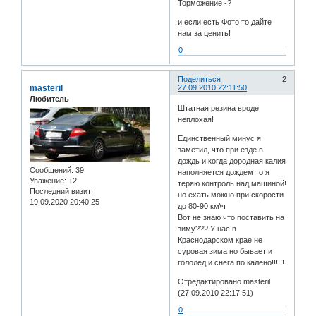
Торможение -?
и если есть Фото то дайте
нам за ценить!
0
Поделиться
2
masteril
27.09.2010 22:11:50
Любитель
Штатная резина вроде
неплохая!
Единственный минус я
заметил, что при езде в
дождь и когда дородная калия
Сообщений:
39
наполняется дождем то я
Уважение:
+2
теряю контроль над машиной!
Последний визит:
но ехать можно при скорости
19.09.2020 20:40:25
до 80-90 км\ч
Вот не знаю что поставить на
зиму??? У нас в
Краснодарском крае не
суровая зима но бывает и
гололёд и снега по калено!!!!!!
Отредактировано masteril
(27.09.2010 22:17:51)
0