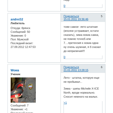
0
Поделиться
5
andrei32
15.01.2011 19:36:46
Любитель
тоже самое- лето штатная
Откуда:
брянск
(вполне устраивает, кстати
Сообщений:
50
сказать), зима нокиа хакка,
Уважение:
0
не помню точно5 или
Пол:
Мужской
7....претензия к нокиа одна-
Последний визит:
ну очень шумная, я б сказал
27.09.2012 12:47:53
до неприличия!!!
0
Поделиться
6
Wowa
21.01.2011 13:28:15
Ученик
Лето - штатка, которую еще
не пробывал...
Зима - шипы Michelin X-ICE
North, вроде нормально.
Сносит немного на малых.
+1
Сообщений:
7
Уважение:
+1
Последний визит: