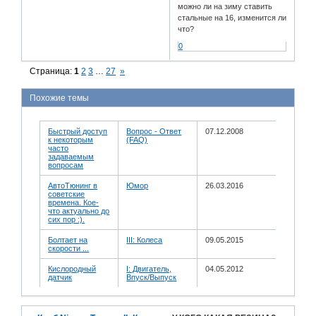
можно ли на зиму ставить
стальные на 16, изменится ли
что?
0
Страница:
1
2
3
…
27
»
Похожие темы
Быстрый доступ
Вопрос - Ответ
07.12.2008
к некоторым
(FAQ)
часто
задаваемым
вопросам
АвтоТюнинг в
Юмор
26.03.2016
советские
времена. Кое-
что актуально до
сих пор :).
Болтает на
III: Колеса
09.05.2015
скорости ...
Кислородный
I: Двигатель,
04.05.2012
датчик
Впуск/Выпуск