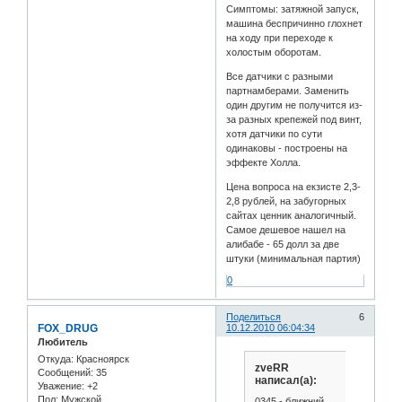
Симптомы: затяжной запуск,
машина беспричинно глохнет
на ходу при переходе к
холостым оборотам.
Все датчики с разными
партнамберами. Заменить
один другим не получится из-
за разных крепежей под винт,
хотя датчики по сути
одинаковы - построены на
эффекте Холла.
Цена вопроса на екзисте 2,3-
2,8 рублей, на забугорных
сайтах ценник аналогичный.
Самое дешевое нашел на
алибабе - 65 долл за две
штуки (минимальная партия)
0
Поделиться
6
FOX_DRUG
10.12.2010 06:04:34
Любитель
Откуда:
Красноярск
zveRR
Сообщений:
35
написал(а):
Уважение:
+2
Пол:
Мужской
0345 - ближний