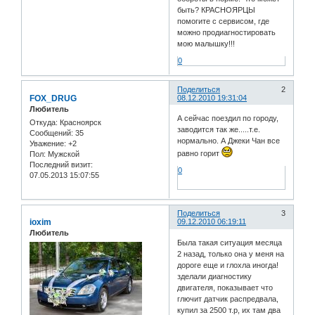
быть? КРАСНОЯРЦЫ
помогите с сервисом, где
можно продиагностировать
мою малышку!!!
0
Поделиться
2
FOX_DRUG
08.12.2010 19:31:04
Любитель
А сейчас поездил по городу,
Откуда:
Красноярск
заводится так же.....т.е.
Сообщений:
35
нормально. А Джеки Чан все
Уважение:
+2
равно горит
Пол:
Мужской
Последний визит:
0
07.05.2013 15:07:55
Поделиться
3
ioxim
09.12.2010 06:19:11
Любитель
Была такая ситуация месяца
2 назад, только она у меня на
дороге еще и глохла иногда!
зделали диагностику
двигателя, показывает что
глючит датчик распредвала,
купил за 2500 т.р, их там два