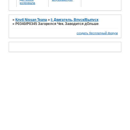
коленвала
»
Клуб Nissan Teana
»
I: Двигатель, Впуск/Выпуск
»
P0340/P0345 Загорелся Чек. Заводится дОльше
создать бесплатный форум