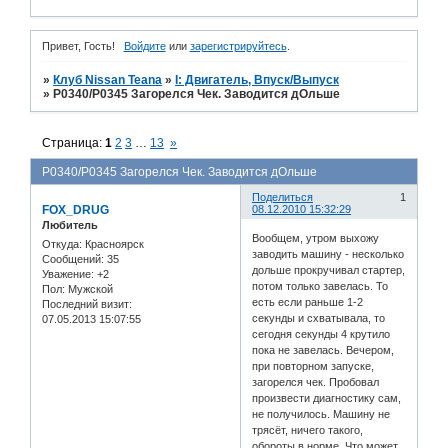
Привет, Гость!
Войдите
или
зарегистрируйтесь
.
»
Клуб Nissan Teana
»
I: Двигатель, Впуск/Выпуск
»
P0340/P0345 Загорелся Чек. Заводится дОльше
Страница:
1
2
3
…
13
»
P0340/P0345 Загорелся Чек. Заводится дОльше
Поделиться
1
FOX_DRUG
08.12.2010 15:32:29
Любитель
Вообщем, утром выхожу
Откуда:
Красноярск
заводить машину - несколько
Сообщений:
35
дольше прокручивал стартер,
Уважение:
+2
потом только завелась. То
Пол:
Мужской
есть если раньше 1-2
Последний визит:
секунды и схватывала, то
07.05.2013 15:07:55
сегодня секунды 4 крутило
пока не завелась. Вечером,
при повторном запуске,
загорелся чек. Пробовал
произвести диагностику сам,
не получилось. Машину не
трясёт, ничего такого,
обороты в норме. Что может