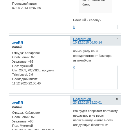
Последний визит:
банк.
07.05.2013 15:07:55
Ближний к салону?
0
Поделиться
7
zveRR
10.12.2010 06:06:14
бабай
по мануалу банк
Откуда:
Хабаровск
определяется от бампера
Сообщений:
875
автомобиля
Уважение:
+68
Пол:
Мужской
0
Car:
2003, VQ23DE, продана
Trim Level:
JM
Последний визит:
11.12.2025 22:06:40
Поделиться
8
zveRR
23.12.2010 13:20:01
бабай
кто будет собратом по такому
Откуда:
Хабаровск
нещастью и не верит
Сообщений:
875
написанному ищите в сети
Уважение:
+68
следующие бюллетени:
Пол:
Мужской
Car:
2003, VQ23DE, продана