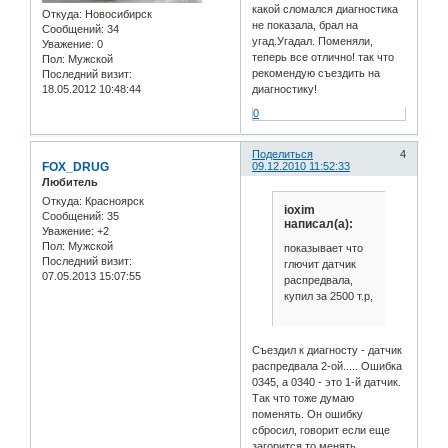
какой сломался диагностика
Откуда:
Новосибирск
не показала, брал на
Сообщений:
34
угад.Угадал. Поменяли,
Уважение:
0
теперь все отлично! так что
Пол:
Мужской
рекомендую съездить на
Последний визит:
18.05.2012 10:48:44
диагностику!
0
Поделиться
4
FOX_DRUG
09.12.2010 11:52:33
Любитель
Откуда:
Красноярск
ioxim
Сообщений:
35
написал(а):
Уважение:
+2
Пол:
Мужской
показывает что
Последний визит:
глючит датчик
07.05.2013 15:07:55
распредвала,
купил за 2500 т.р,
Съездил к диагносту - датчик
распредвала 2-ой..... Ошибка
0345, а 0340 - это 1-й датчик.
Так что тоже думаю
поменять. Он ошибку
сбросил, говорит если еще
загорится то менять.