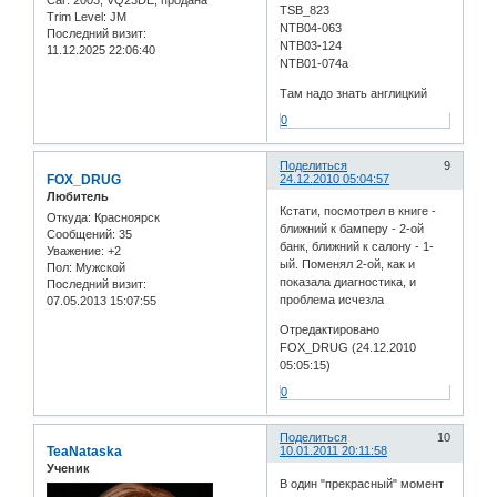
TSB_823
Trim Level:
JM
NTB04-063
Последний визит:
NTB03-124
11.12.2025 22:06:40
NTB01-074a
Там надо знать англицкий
0
Поделиться
9
FOX_DRUG
24.12.2010 05:04:57
Любитель
Кстати, посмотрел в книге -
Откуда:
Красноярск
ближний к бамперу - 2-ой
Сообщений:
35
банк, ближний к салону - 1-
Уважение:
+2
ый. Поменял 2-ой, как и
Пол:
Мужской
показала диагностика, и
Последний визит:
проблема исчезла
07.05.2013 15:07:55
Отредактировано
FOX_DRUG (24.12.2010
05:05:15)
0
Поделиться
10
TeaNataska
10.01.2011 20:11:58
Ученик
В один "прекрасный" момент