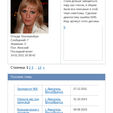
стала дольше заводиться,
пару раз глохла, в общем
были все описаные в этой
теме симптомы. Сделали
диагностику ошибка 0345.
Ищу артикул этого датчика.
0
Откуда:
Екатеринбург
Сообщений:
7
Уважение:
0
Пол:
Женский
Последний визит:
14.01.2011 18:38:42
Страница:
1
2
3
…
13
»
Похожие темы
Загорается ЧЕК
I: Двигатель,
27.12.2011
Впуск/Выпуск
Оборотв двс под
I: Двигатель,
31.10.2014
нагрузкой
Впуск/Выпуск
Большая возня с
I: Двигатель,
09.08.2019
датчиком
Впуск/Выпуск