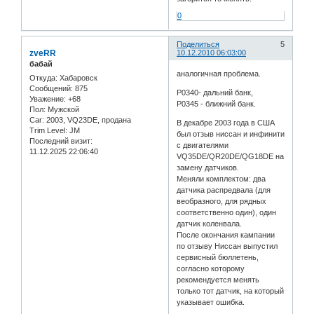
0
Поделиться
5
zveRR
10.12.2010 06:03:00
бабай
аналогичная проблема.
Откуда:
Хабаровск
Сообщений:
875
P0340- дальний банк,
Уважение:
+68
P0345 - ближний банк.
Пол:
Мужской
Car:
2003, VQ23DE, продана
В декабре 2003 года в США
Trim Level:
JM
был отзыв ниссан и инфинити
Последний визит:
с двигателями
11.12.2025 22:06:40
VQ35DE/QR20DE/QG18DE на
замену датчиков.
Меняли комплектом: два
датчика распредвала (для
веобразного, для рядных
соответственно один), один
датчик коленвала.
После окончания кампании
по отзыву Ниссан выпустил
сервисный бюллетень,
согласно которому
рекомендуется менять
только тот датчик, на который
указывает ошибка.