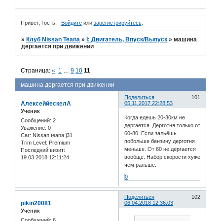
Привет, Гость!
Войдите
или
зарегистрируйтесь
.
»
Клуб Nissan Teana
»
I: Двигатель, Впуск/Выпуск
»
машина
дергается при движении
Страница:
«
1
…
9
10
11
машина дергается при движении
Поделиться
101
АлексеййескелА
05.11.2017 22:28:53
Ученик
Когда едешь 20-30км не
Сообщений:
2
дергается. Дерготня только от
Уважение:
0
60-80. Если зальёшь
Car:
Nissan teana j31
побольше бензину дерготня
Trim Level:
Premium
меньше. От 80 не дергается
Последний визит:
вообще. Набор скорости хуже
19.03.2018 12:11:24
чем раньше.
0
Поделиться
102
pikin20081
06.04.2018 12:36:03
Ученик
Сообщений:
6