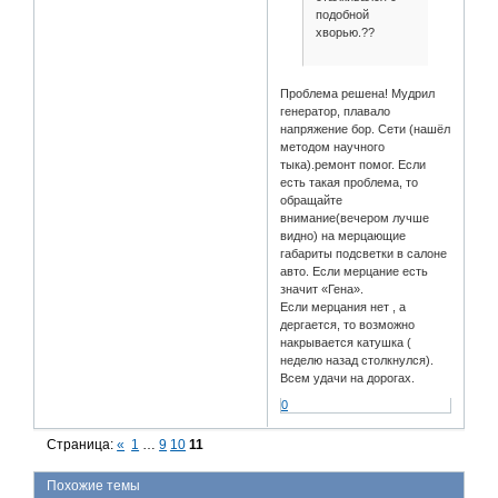
подобной
хворью.??
Проблема решена! Мудрил
генератор, плавало
напряжение бор. Сети (нашёл
методом научного
тыка).ремонт помог. Если
есть такая проблема, то
обращайте
внимание(вечером лучше
видно) на мерцающие
габариты подсветки в салоне
авто. Если мерцание есть
значит «Гена».
Если мерцания нет , а
дергается, то возможно
накрывается катушка (
неделю назад столкнулся).
Всем удачи на дорогах.
0
Страница:
«
1
…
9
10
11
Похожие темы