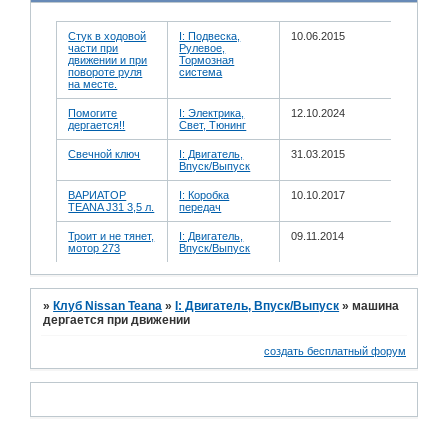
Стук в ходовой
I: Подвеска,
10.06.2015
части при
Рулевое,
движении и при
Тормозная
повороте руля
система
на месте.
Помогите
I: Электрика,
12.10.2024
дергается!!
Свет, Тюнинг
Свечной ключ
I: Двигатель,
31.03.2015
Впуск/Выпуск
ВАРИАТОР
I: Коробка
10.10.2017
TEANA J31 3,5 л.
передач
Троит и не тянет,
I: Двигатель,
09.11.2014
мотор 273
Впуск/Выпуск
»
Клуб Nissan Teana
»
I: Двигатель, Впуск/Выпуск
»
машина
дергается при движении
создать бесплатный форум