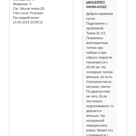
pikin20081
Уважение:
0
написал(а):
Car:
Nissan teana j31
Trim Level:
Premium
Доброго времени
Последний визит:
суток.
13.05.2019 23:09:12
Подскажите с
проблемой.
Теана 31 3,5.
Появились
многократные
толчки при
наборе и при
сбросе скорости.
Начинаются с
50-60 км. На
холодную толчки
меньше, но есть.
Смотрели насос,
катушки, свечи.
По диагностике
ни чего. Если
постоянно
подгазовывать то
дергается
меньше. На
нетральной
передачи все
ровно. Может кто
сталкивался с