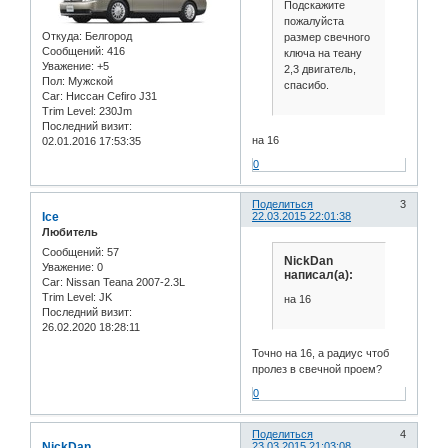
Подскажите
пожалуйста
Откуда:
Белгород
размер свечного
Сообщений:
416
ключа на теану
Уважение:
+5
2,3 двигатель,
Пол:
Мужской
спасибо.
Car:
Ниссан Cefiro J31
Trim Level:
230Jm
Последний визит:
на 16
02.01.2016 17:53:35
0
Поделиться
3
Ice
22.03.2015 22:01:38
Любитель
Сообщений:
57
NickDan
Уважение:
0
написал(а):
Car:
Nissan Teana 2007-2.3L
Trim Level:
JK
на 16
Последний визит:
26.02.2020 18:28:11
Точно на 16, а радиус чтоб
пролез в свечной проем?
0
Поделиться
4
NickDan
23.03.2015 21:03:08