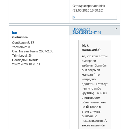
Отредактировано blck
(29.03.2015 18:50:15)
0
Поделиться
7
Ice
29.03.2015 19:47:49
Любитель
Сообщений:
57
blck
Уважение:
0
написал(а):
Car:
Nissan Teana 2007-2.3L
Trim Level:
JK
те, кто консалтом
Последний визит:
смотрели -
26.02.2020 18:28:11
дебилы. Если бы
они открыли
мануал (что
невредно
сделать ПРЕЖДЕ
чем что либо
крутить) - они бы
с интересом
обнаружили, что
на Iй Teane в
этом случае
ошибки не
показываются. А
также нашли бы