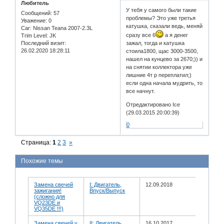
Любитель
У тебя у самого были такие
Сообщений:
57
проблемы? Это уже третья
Уважение:
0
катушка, сказали ведь, меняй
Car:
Nissan Teana 2007-2.3L
сразу все 6
а я денег
Trim Level:
JK
Последний визит:
зажал, тогда и катушка
26.02.2020 18:28:11
стоила1800, щас 3000-3500,
нашел на кунцево за 2670;)) и
на снятии коллектора уже
лишние 4т р переплатил;)
если одна начала мудрить, то
все начнут.
Отредактировано Ice
(29.03.2015 20:00:39)
0
Страница:
1
2
3
»
Похожие темы
Замена свечей
I: Двигатель,
12.09.2018
зажигания!
Впуск/Выпуск
(сложно для
VQ23DE и
VQ35DE !!!)
Замена свечей у
II: Двигатель,
16.10.2017