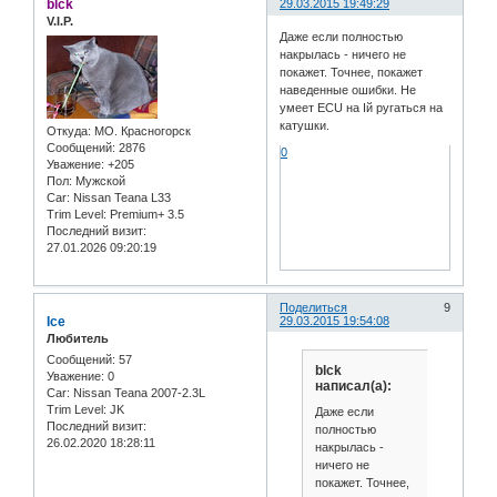
blck
29.03.2015 19:49:29
V.I.P.
Даже если полностью
накрылась - ничего не
покажет. Точнее, покажет
наведенные ошибки. Не
умеет ECU на Iй ругаться на
катушки.
Откуда:
МО. Красногорск
Сообщений:
2876
0
Уважение:
+205
Пол:
Мужской
Car:
Nissan Teana L33
Trim Level:
Premium+ 3.5
Последний визит:
27.01.2026 09:20:19
Поделиться
9
Ice
29.03.2015 19:54:08
Любитель
Сообщений:
57
blck
Уважение:
0
написал(а):
Car:
Nissan Teana 2007-2.3L
Trim Level:
JK
Даже если
Последний визит:
полностью
26.02.2020 18:28:11
накрылась -
ничего не
покажет. Точнее,