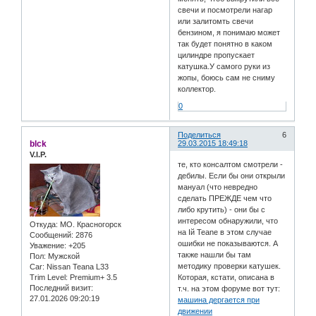
свечи и посмотрели нагар
или залитомть свечи
бензином, я понимаю может
так будет понятно в каком
цилиндре пропускает
катушка.У самого руки из
жопы, боюсь сам не сниму
коллектор.
0
Поделиться
6
blck
29.03.2015 18:49:18
V.I.P.
те, кто консалтом смотрели -
дебилы. Если бы они открыли
мануал (что невредно
сделать ПРЕЖДЕ чем что
либо крутить) - они бы с
интересом обнаружили, что
Откуда:
МО. Красногорск
на Iй Teane в этом случае
Сообщений:
2876
ошибки не показываются. А
Уважение:
+205
также нашли бы там
Пол:
Мужской
методику проверки катушек.
Car:
Nissan Teana L33
Trim Level:
Premium+ 3.5
Которая, кстати, описана в
Последний визит:
т.ч. на этом форуме вот тут:
27.01.2026 09:20:19
машина дергается при
движении