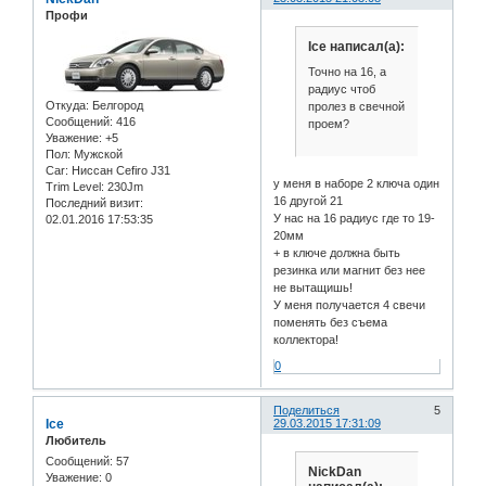
Профи
Ice написал(а):
Точно на 16, а
радиус чтоб
Откуда:
Белгород
пролез в свечной
Сообщений:
416
проем?
Уважение:
+5
Пол:
Мужской
Car:
Ниссан Cefiro J31
у меня в наборе 2 ключа один
Trim Level:
230Jm
16 другой 21
Последний визит:
У нас на 16 радиус где то 19-
02.01.2016 17:53:35
20мм
+ в ключе должна быть
резинка или магнит без нее
не вытащишь!
У меня получается 4 свечи
поменять без съема
коллектора!
0
Поделиться
5
Ice
29.03.2015 17:31:09
Любитель
Сообщений:
57
NickDan
Уважение:
0