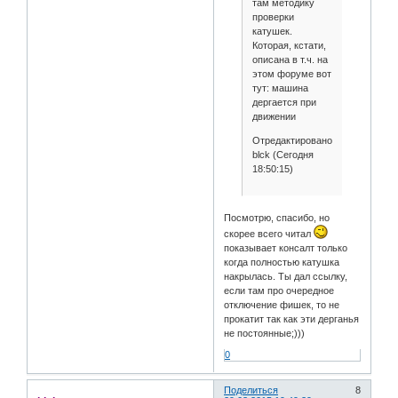
там методику
проверки
катушек.
Которая, кстати,
описана в т.ч. на
этом форуме вот
тут: машина
дергается при
движении
Отредактировано
blck (Сегодня
18:50:15)
Посмотрю, спасибо, но
скорее всего читал
показывает консалт только
когда полностью катушка
накрылась. Ты дал ссылку,
если там про очередное
отключение фишек, то не
прокатит так как эти дерганья
не постоянные;)))
0
Поделиться
8