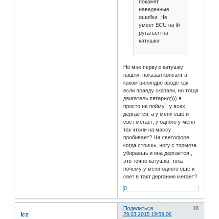
покажет
наведенные
ошибки. Не
умеет ECU на Iй
ругаться на
катушки.
Но мне первую катушку
нашли, показал консалт в
каком цилиндре вроде как
если правду сказали, но тогда
двигатель пятерил;))) я
просто не пойму , у всех
дергается, а у меня еще и
свет мегает, у одного у меня
так чтоли на массу
пробивает? На светофоре
когда стоишь, ногу с тормоза
убираешь и она дергается ,
это точно катушка, тока
почему у меня одного еще и
свет в такт дерганию мегает?
0
Поделиться
10
Ice
29.03.2015 19:59:06