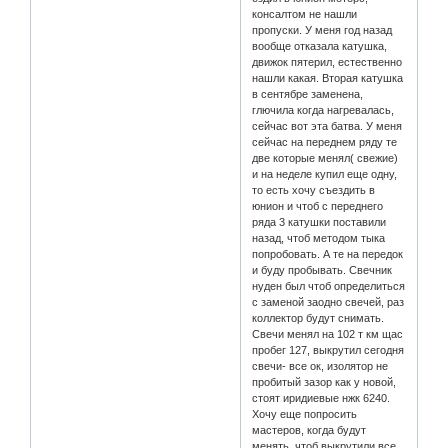
консалтом не нашли
пропуски. У меня год назад
вообще отказала катушка,
движок пятерил, естественно
нашли какая. Вторая катушка
в сентябре заменена,
глючила когда нагревалась,
сейчас вот эта батва. У меня
сейчас на переднем ряду те
две которые менял( свежие)
и на неделе купил еще одну,
то есть хочу съездить в
юнион и чтоб с переднего
ряда 3 катушки поставили
назад, чтоб методом тыка
попробовать. А те на передок
и буду пробывать. Свечник
нуден был чтоб определиться
с заменой заодно свечей, раз
коллектор будут снимать.
Свечи менял на 102 т км щас
пробег 127, выкрутил сегодня
свечи- все ок, изолятор не
пробитый зазор как у новой,
стоят иридиевые нжк 6240.
Хочу еще попросить
мастеров, когда будут
менять, чтоб выкрутили все