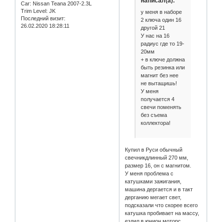
написал(а):
Car:
Nissan Teana 2007-2.3L
Trim Level:
JK
у меня в наборе
Последний визит:
2 ключа один 16
26.02.2020 18:28:11
другой 21
У нас на 16
радиус где то 19-
20мм
+ в ключе должна
быть резинка или
магнит без нее
не вытащишь!
У меня
получается 4
свечи поменять
без съема
коллектора!
Купил в Руси обычный
свечникдлинный 270 мм,
размер 16, он с магнитом.
У меня проблема с
катушками зажигания,
машина дергается и в такт
дерганию мегает свет,
подсказали что скорее всего
катушка пробивает на массу,
ездил в юнион моторс,