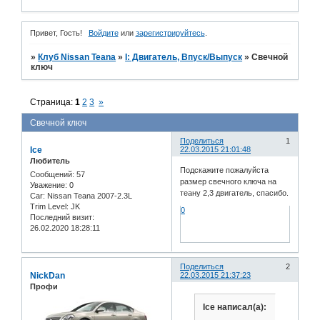
Привет, Гость!
Войдите
или
зарегистрируйтесь
.
»
Клуб Nissan Teana
»
I: Двигатель, Впуск/Выпуск
»
Свечной
ключ
Страница:
1
2
3
»
Свечной ключ
Поделиться
1
Ice
22.03.2015 21:01:48
Любитель
Подскажите пожалуйста
Сообщений:
57
размер свечного ключа на
Уважение:
0
теану 2,3 двигатель, спасибо.
Car:
Nissan Teana 2007-2.3L
Trim Level:
JK
0
Последний визит:
26.02.2020 18:28:11
Поделиться
2
NickDan
22.03.2015 21:37:23
Профи
Ice написал(а):