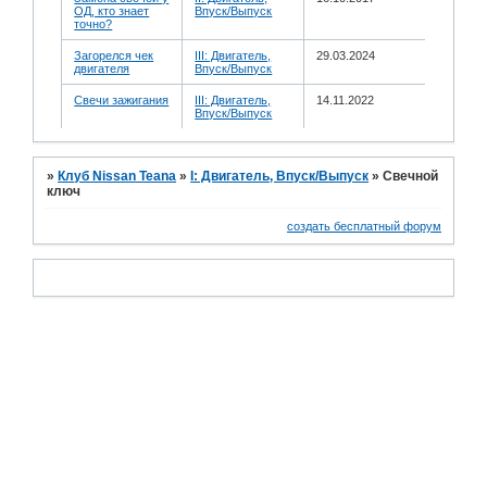
ОД, кто знает
Впуск/Выпуск
точно?
Загорелся чек
III: Двигатель,
29.03.2024
двигателя
Впуск/Выпуск
Свечи зажигания
III: Двигатель,
14.11.2022
Впуск/Выпуск
»
Клуб Nissan Teana
»
I: Двигатель, Впуск/Выпуск
»
Свечной
ключ
создать бесплатный форум