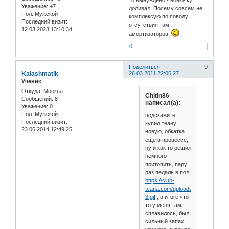
Уважение:
+7
доливал. Посему совсем не
Пол:
Мужской
комплексую по поводу
Последний визит:
отсутствия там
12.03.2023 13:10:34
амортизаторов.
0
Поделиться
9
Kalashmatik
26.03.2011 22:06:27
Ученик
Откуда:
Москва
Chitin86
Сообщений:
8
написал(а):
Уважение:
0
Пол:
Мужской
подскажите,
Последний визит:
купил теану
23.06.2014 12:49:25
новую, обкатка
еще в процессе,
ну и как то решил
немного
притопить, пару
раз педаль в пол
https://club-
teana.com/uploads/0006/40/1f/52
3.gif
, в итоге что
то у меня там
сплавилось, был
сильный запах