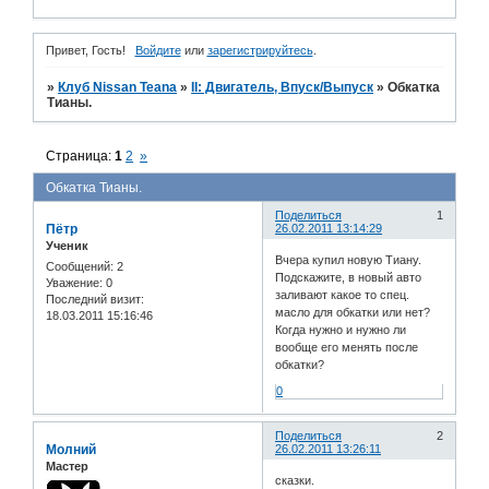
Привет, Гость!
Войдите
или
зарегистрируйтесь
.
»
Клуб Nissan Teana
»
II: Двигатель, Впуск/Выпуск
»
Обкатка
Тианы.
Страница:
1
2
»
Обкатка Тианы.
Поделиться
1
Пётр
26.02.2011 13:14:29
Ученик
Вчера купил новую Тиану.
Сообщений:
2
Подскажите, в новый авто
Уважение:
0
заливают какое то спец.
Последний визит:
масло для обкатки или нет?
18.03.2011 15:16:46
Когда нужно и нужно ли
вообще его менять после
обкатки?
0
Поделиться
2
Молний
26.02.2011 13:26:11
Мастер
сказки.