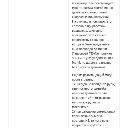
производитель рекомендует
менять режим движения, не
двигаться с монотонной
скоростью или нагрузкой.
На сколько я понимаю, это
связано с приработкой
вариатора, а именно
поверхности тех самых
пресловутых конусов,
которые были придуманы
ещё Леонардо да Винчи.
Я на своей TEANe проехал
500 км. и уже уходил за 180
[км/ч], но делал это плавно
без высокой динамики.
Ещё из рекомендаций могу
посоветовать:
1) никогда не вращайте руль,
стоя на месте; хотя-бы
немного двигайтесь это
позволяет уйти от высоких
нагрузок в рулевом
механизме;
2) при ожидании светофора я
переключаю рычаг в
состоянии N (и нога не в
напряге и нагрузка с