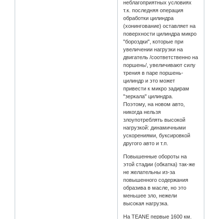
неблагоприятных условиях
т.к. последняя операция
обработки цилиндра
(хонингование) оставляет на
поверхности цилиндра микро
"бороздки", которые при
увеличении нагрузки на
двигатель /соответственно на
поршень/, увеличивают силу
трения в паре поршень-
цилиндр и это может
привести к микро задирам
"зеркала" цилиндра.
Поэтому, на новом авто,
никогда нельзя
злоупотреблять высокой
нагрузкой: динамичными
ускорениями, буксировкой
другого авто и т.п.
Повышенные обороты на
этой стадии (обкатка) так-же
не желательны из-за
повышенного содержания
образива в масле, но это
меньшее зло, нежели
высокая нагрузка.
На TEANE первые 1600 км.