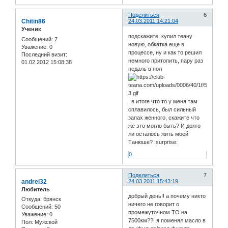
Поделиться
6
Chitin86
24.03.2011 14:21:04
Ученик
подскажите, купил теану
Сообщений:
7
новую, обкатка еще в
Уважение:
0
процессе, ну и как то решил
Последний визит:
немного притопить, пару раз
01.02.2012 15:08:38
педаль в пол
, в итоге что то у меня там
сплавилось, был сильный
запах женного, скажите что
же это могло быть? И долго
ли осталось жить моей
Танюше? :surprise:
0
Поделиться
7
andrei32
24.03.2011 15:43:19
Любитель
добрый день!! а почему никто
Откуда:
брянск
ничего не говорит о
Сообщений:
50
промежуточном ТО на
Уважение:
0
7500км??! я поменял масло в
Пол:
Мужской