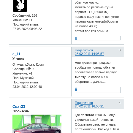
обычное масло.
менять по регламенту на
первом ТО (15000 км).
Сообщений:
156
первые пару тысяч не нужно
Уважение:
+11
перегружать мотор(обороты
Последний визит:
не более 4000)...
27.03.2025 08:06:22
потом все как обычно.
0
Поделиться
3
a_11
28.02.2011 14:05:57
Ученик
мне дилер при продаже
Откуда:
г.Ухта, Коми
вообще по поводу обкатки
Сообщений:
9
посоветовал только первую
Уважение:
+1
тысячу не более 4000
Пол:
Мужской
оборотов, а далее........
Последний визит:
23.04.2012 12:02:40
0
Поделиться
4
Сват23
28.02.2011 16:50:21
Любитель
Где-то читал 1600 км., ещё
удивился такой точности.
Обкатывал свою не спеша,
по технологии. Расход с 16 л.