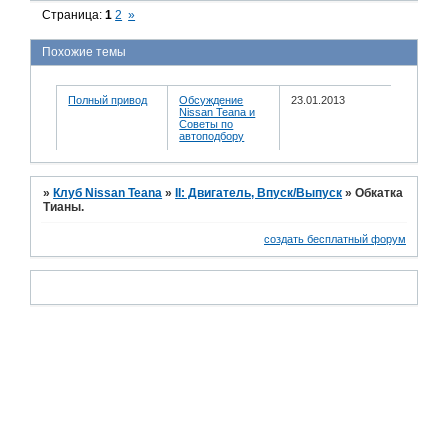
Страница:
1
2
»
Похожие темы
Полный привод
Обсуждение
23.01.2013
Nissan Teana и
Советы по
автоподбору
»
Клуб Nissan Teana
»
II: Двигатель, Впуск/Выпуск
»
Обкатка
Тианы.
создать бесплатный форум