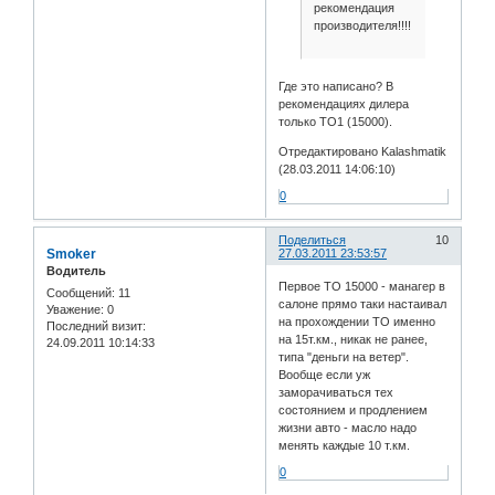
рекомендация
производителя!!!!
Где это написано? В
рекомендациях дилера
только ТО1 (15000).
Отредактировано Kalashmatik
(28.03.2011 14:06:10)
0
Поделиться
10
Smoker
27.03.2011 23:53:57
Водитель
Первое ТО 15000 - манагер в
Сообщений:
11
салоне прямо таки настаивал
Уважение:
0
на прохождении ТО именно
Последний визит:
на 15т.км., никак не ранее,
24.09.2011 10:14:33
типа "деньги на ветер".
Вообще если уж
заморачиваться тех
состоянием и продлением
жизни авто - масло надо
менять каждые 10 т.км.
0