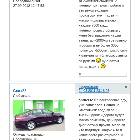
дв./фильтр/возд.фильтр
Последний визит:
именно при таком пробеге и
27.09.2012 12:47:53
это рекомендация
производителя!!!! кстати,
масло и фильтр меняю
каждые 7500 км....
именно процесс обкатки у
меня был разделен на два
этапа: до ~2000км всё плавно
и обороты не более 3000,
потом до ~5000км просто был
культурным и благоразумным
за рулем!!
ну а потом
начал ездить
0
Поделиться
8
Сват23
24.03.2011 23:16:25
Любитель
andrei32
я в воскресенье еду,
уже записался. Решил не
жмотиться: вряд ли за 2-3
тысячи рублей дорого будет
масло поменять, да и просто
диагностику пройти. Мало ли
что подтянуть надо? А то я
Откуда:
Краснодар
капот всего раз открывал, и
Сообщений:
78
то вынуждено - вонючку