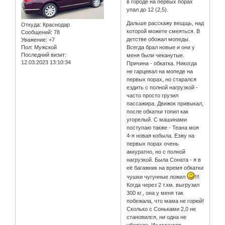
в городе на первых порах
упал до 12 (2,5).
Дальше расскажу вещщь, над
Откуда:
Краснодар
которой можете смеяться. В
Сообщений:
78
детстве обожал мопеды.
Уважение:
+7
Пол:
Мужской
Всегда брал новые и они у
Последний визит:
меня были чеканутые.
12.03.2023 13:10:34
Причина - обкатка. Никогда
не гарцевал на мопеде на
первых порах, но старался
ездить с полной нагрузкой -
часто просто грузил
пассажира. Движок привыкал,
после обкатки топил как
угорелый. С машинами
поступаю также - Теана моя
4-я новая кобыла. Езжу на
первых порах очень
аккуратно, но с полной
нагрузкой. Была Соната - я в
её багажник на время обкатки
чушки чугунные ложил
!!!
Когда через 2 т.км. выгрузил
300 кг., она у меня так
побежала, что мама не горюй!
Сколько с Соньками 2,0 не
становился, ни одна не