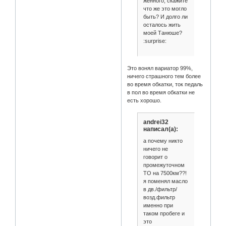
женного, скажите
что же это могло
быть? И долго ли
осталось жить
моей Танюше?
:surprise:
Это вонял вариатор 99%,
ничего страшного тем более
во время обкатки, ток педаль
в пол во время обкатки не
есть хорошо.
andrei32
написал(а):
а почему никто
ничего не
говорит о
промежуточном
ТО на 7500км??!
я поменял масло
в дв./фильтр/
возд.фильтр
именно при
таком пробеге и
это