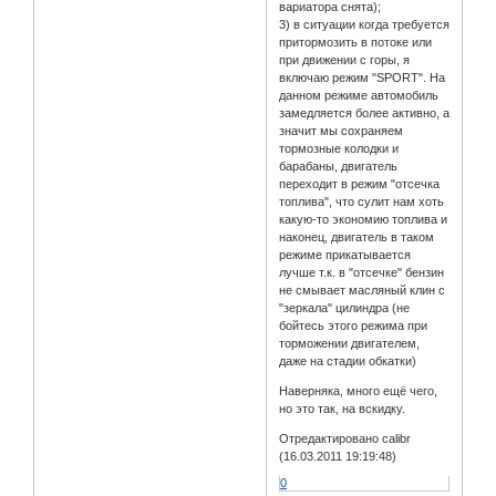
вариатора снята);
3) в ситуации когда требуется
притормозить в потоке или
при движении с горы, я
включаю режим "SPORT". На
данном режиме автомобиль
замедляется более активно, а
значит мы сохраняем
тормозные колодки и
барабаны, двигатель
переходит в режим "отсечка
топлива", что сулит нам хоть
какую-то экономию топлива и
наконец, двигатель в таком
режиме прикатывается
лучше т.к. в "отсечке" бензин
не смывает масляный клин с
"зеркала" цилиндра (не
бойтесь этого режима при
торможении двигателем,
даже на стадии обкатки)
Наверняка, много ещё чего,
но это так, на вскидку.
Отредактировано calibr
(16.03.2011 19:19:48)
0