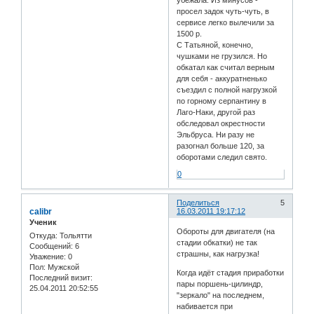
убежала. Из минусов -
просел задок чуть-чуть, в
сервисе легко вылечили за
1500 р.
С Татьяной, конечно,
чушками не грузился. Но
обкатал как считал верным
для себя - аккуратненько
съездил с полной нагрузкой
по горному серпантину в
Лаго-Наки, другой раз
обследовал окрестности
Эльбруса. Ни разу не
разогнал больше 120, за
оборотами следил свято.
0
Поделиться
5
calibr
16.03.2011 19:17:12
Ученик
Обороты для двигателя (на
Откуда:
Тольятти
стадии обкатки) не так
Сообщений:
6
страшны, как нагрузка!
Уважение:
0
Пол:
Мужской
Когда идёт стадия приработки
Последний визит:
пары поршень-цилиндр,
25.04.2011 20:52:55
"зеркало" на последнем,
набивается при