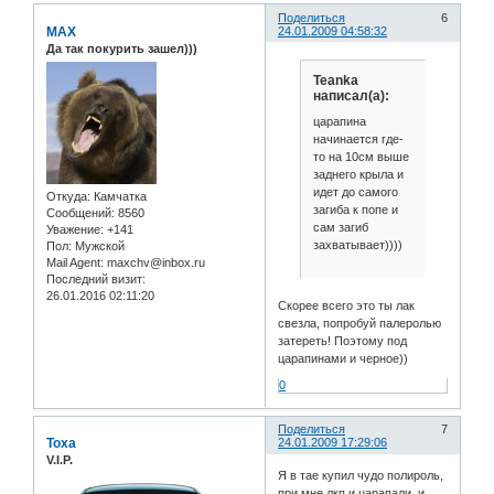
Поделиться
6
MAX
24.01.2009 04:58:32
Да так покурить зашел)))
Teanka
написал(а):
царапина
начинается где-
то на 10см выше
заднего крыла и
идет до самого
Откуда:
Камчатка
загиба к попе и
Сообщений:
8560
сам загиб
Уважение:
+141
захватывает))))
Пол:
Мужской
Mail Agent:
maxchv@inbox.ru
Последний визит:
26.01.2016 02:11:20
Скорее всего это ты лак
свезла, попробуй палеролью
затереть! Поэтому под
царапинами и черное))
0
Поделиться
7
Toxa
24.01.2009 17:29:06
V.I.P.
Я в тае купил чудо полироль,
при мне лкп и царапали, и