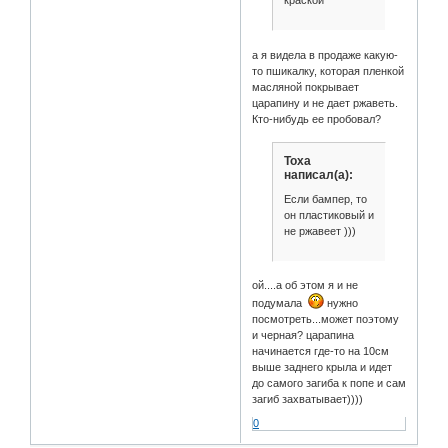
краской
а я видела в продаже какую-
то пшикалку, которая пленкой
масляной покрывает
царапину и не дает ржаветь.
Кто-нибудь ее пробовал?
Toxa
написал(а):
Если бампер, то
он пластиковый и
не ржавеет )))
ой....а об этом я и не
подумала
нужно
посмотреть...может поэтому
и черная? царапина
начинается где-то на 10см
выше заднего крыла и идет
до самого загиба к попе и сам
загиб захватывает))))
0