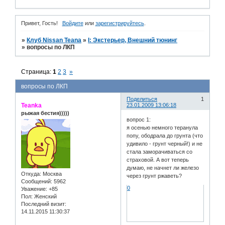
Привет, Гость!
Войдите
или
зарегистрируйтесь
.
»
Клуб Nissan Teana
»
I: Экстерьер, Внешний тюнинг
»
вопросы по ЛКП
Страница:
1
2
3
»
вопросы по ЛКП
Поделиться
1
Teanka
23.01.2009 13:06:18
рыжая бестия)))))
вопрос 1:
я осенью немного теранула
попу, ободрала до грунта (что
удивило - грунт черный!) и не
стала заморачиваться со
страховой. А вот теперь
думаю, не начнет ли железо
Откуда:
Москва
через грунт ржаветь?
Сообщений:
5962
0
Уважение:
+85
Пол:
Женский
Последний визит:
14.11.2015 11:30:37