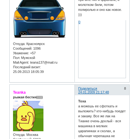
молотком били, потом
полиролью и оно как новое.
)))
0
Откуда:
Красноярск
Сообщений:
1096
Уважение:
+57
Пол:
Мужской
Mail Agent:
teana137@mail.ru
Последний визит:
25.09.2013 18:05:39
Поделиться
8
Teanka
24.01.2009 21:17:48
рыжая бестия)))))
Toxa
а можешь ее сфоткать и
выложить? кто-нибудь поедет
и закажу. Все же лак на
Тианке очень дохлый - вся
машинка в мелких
царапинках и сколах, а
Откуда:
Москва
обычная черепашка не