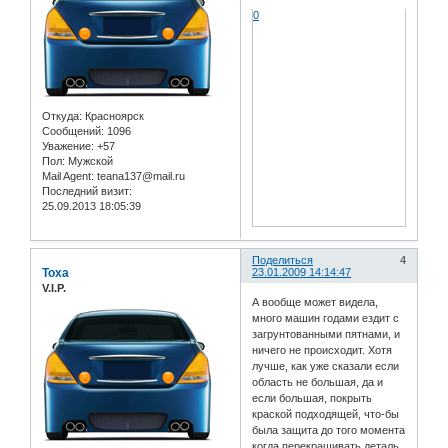
0
Откуда:
Красноярск
Сообщений:
1096
Уважение:
+57
Пол:
Мужской
Mail Agent:
teana137@mail.ru
Последний визит:
25.09.2013 18:05:39
Поделиться
4
Toxa
23.01.2009 14:14:47
V.I.P.
А вообще может видела,
много машин годами ездит с
загрунтованными пятнами, и
ничего не происходит. Хотя
лучше, как уже сказали если
область не большая, да и
если большая, покрыть
краской подходящей, что-бы
была защита до того момента
когда перекрашивать деталь