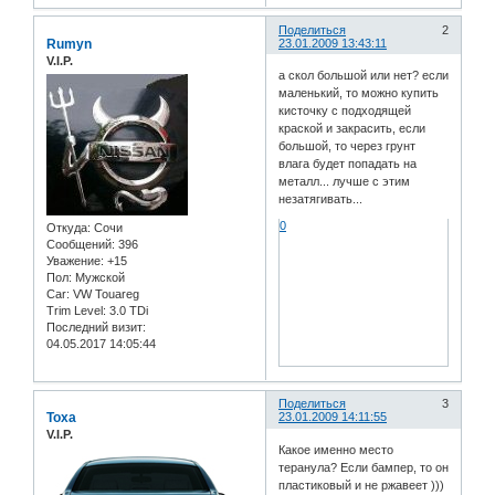
Поделиться
2
Rumyn
23.01.2009 13:43:11
V.I.P.
а скол большой или нет? если
маленький, то можно купить
кисточку с подходящей
краской и закрасить, если
большой, то через грунт
влага будет попадать на
металл... лучше с этим
незатягивать...
0
Откуда:
Сочи
Сообщений:
396
Уважение:
+15
Пол:
Мужской
Car:
VW Touareg
Trim Level:
3.0 TDi
Последний визит:
04.05.2017 14:05:44
Поделиться
3
Toxa
23.01.2009 14:11:55
V.I.P.
Какое именно место
теранула? Если бампер, то он
пластиковый и не ржавеет )))