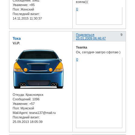
Сообщений:
5962
взяла(((
Уважение:
+85
0
Пол:
Женский
Последний визит:
14.11.2015 11:30:37
Поделиться
9
Toxa
25.01.2009 06:46:47
V.I.P.
Teanka
Ок, сегодня-завтро сфотаю )
0
Откуда:
Красноярск
Сообщений:
1096
Уважение:
+57
Пол:
Мужской
Mail Agent:
teana137@mail.ru
Последний визит:
25.09.2013 18:05:39