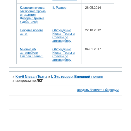
Коррозия кузова,
II: Разное
26.05.2014
отслоение хрома
и гарантия
Дилера (Призыв
к действию)
Покупка нового
Обсуждение
22.10.2012
авто.
Nissan Teana и
Советы по
автоподбору
Мнение об
Обсуждение
04.01.2017
автомобиле
Nissan Teana и
Ниссан Теана 3
Советы по
автоподбору
»
Клуб Nissan Teana
»
I: Экстерьер, Внешний тюнинг
»
вопросы по ЛКП
создать бесплатный форум