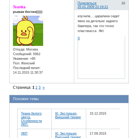
Поделиться
10
Teanka
25.01.2009 22:19:21
рыжая бестия)))))
изучила.....царапина сидит
явно на детельке заднего
бампера, так что точно
пластмасса :flirt:
0
Откуда:
Москва
Сообщений:
5962
Уважение:
+85
Пол:
Женский
Последний визит:
14.11.2015 11:30:37
Страница:
1
2
3
»
Похожие темы
Теана белого
III: Экстерьер,
15.12.2015
цвета.
Внешний тюнинг
Особенности
ЛКП.
ЛКП
III: Экстерьер,
17.09.2015
Внешний тюнинг