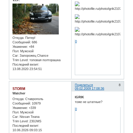
Откуда:
Питер!
0
Сообщений:
686
Уважение:
+84
Пол:
Мужской
Car:
Запорожец Chance
Trim Level:
топовая полторашка
Последний визит:
13.08.2020 23:54:51
Поделиться
8
STORM
09.02.2009 17:08:36
Watcher
IGRIK
Откуда:
Ставрополь
тоже не штатные?
Сообщений:
10979
Уважение:
+339
0
Пол:
Мужской
Car:
Nissan Teana
Trim Level:
230JMS
Последний визит:
10.06.2026 09:03:15