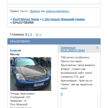
Привет, Гость!
Войдите
или
зарегистрируйтесь
.
»
Клуб Nissan Teana
»
I: Экстерьер, Внешний тюнинг
»
БРЫЗГОВИКИ
Страница:
1
2
3
…
6
»
БРЫЗГОВИКИ
Поделиться
1
Елисей
06.02.2009 07:28:44
Мастер
ТАК ничего особенного .
Просто поставил
брызговички. Цена вопроса
610руб . ставил сам
[взломанный сайт] (ничё
сложного). P.S. для
Красноярцев - брал на ул
Глинки. там-же защита на
капот .
Откуда:
Красноярск
0
Сообщений:
137
Уважение:
+4
Пол:
Мужской
Последний визит: