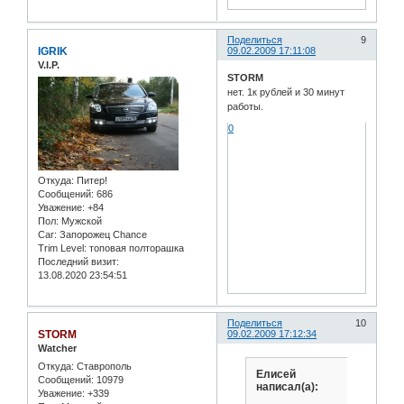
Поделиться
9
IGRIK
09.02.2009 17:11:08
V.I.P.
STORM
нет. 1к рублей и 30 минут
работы.
0
Откуда:
Питер!
Сообщений:
686
Уважение:
+84
Пол:
Мужской
Car:
Запорожец Chance
Trim Level:
топовая полторашка
Последний визит:
13.08.2020 23:54:51
Поделиться
10
STORM
09.02.2009 17:12:34
Watcher
Откуда:
Ставрополь
Елисей
Сообщений:
10979
написал(а):
Уважение:
+339