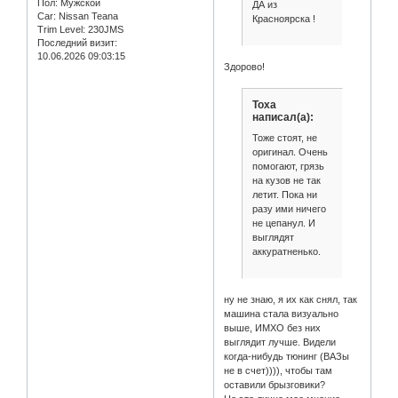
Пол:
Мужской
ДА из
Car:
Nissan Teana
Красноярска !
Trim Level:
230JMS
Последний визит:
10.06.2026 09:03:15
Здорово!
Toxa
написал(а):
Тоже стоят, не
оригинал. Очень
помогают, грязь
на кузов не так
летит. Пока ни
разу ими ничего
не цепанул. И
выглядят
аккуратненько.
ну не знаю, я их как снял, так
машина стала визуально
выше, ИМХО без них
выглядит лучше. Видели
когда-нибудь тюнинг (ВАЗы
не в счет)))), чтобы там
оставили брызговики?