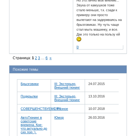
Но это лично мое мнение...
Звука от камушков тоже
стало меньше, т.к. сзади к
примеру они просто
вылетают на задержваясь на
брызговиках. Ну чуть чаще
стал мыть машинку, и все.
Дак это только на пользу ей
0
Страница:
1
2
3
…
6
»
Похожие темы
Брызговики
III: Экстерьер,
24.07.2015
Внешний тюнинг
Подкрылки
III: Экстерьер,
13.10.2016
Внешний тюнинг
СОВЕРШЕНСТВУЕМСЯ!!!
I: Разное
10.07.2018
АвтоТюнинг в
Юмор
26.03.2016
советские
времена. Кое-
что актуально до
сих пор :).