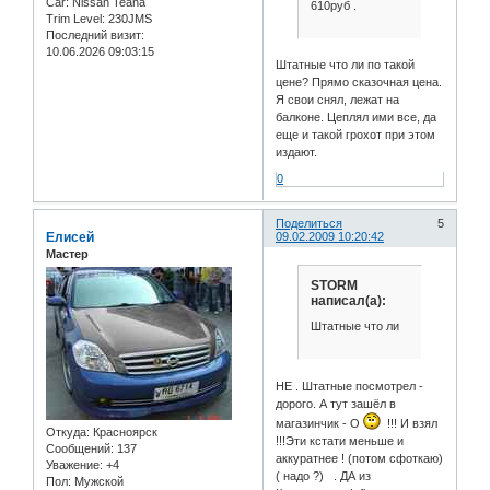
Car:
Nissan Teana
610руб .
Trim Level:
230JMS
Последний визит:
10.06.2026 09:03:15
Штатные что ли по такой
цене? Прямо сказочная цена.
Я свои снял, лежат на
балконе. Цеплял ими все, да
еще и такой грохот при этом
издают.
0
Поделиться
5
Елисей
09.02.2009 10:20:42
Мастер
STORM
написал(а):
Штатные что ли
НЕ . Штатные посмотрел -
дорого. А тут зашёл в
магазинчик - О
!!! И взял
Откуда:
Красноярск
!!!Эти кстати меньше и
Сообщений:
137
аккуратнее ! (потом сфоткаю)
Уважение:
+4
( надо ?) . ДА из
Пол:
Мужской