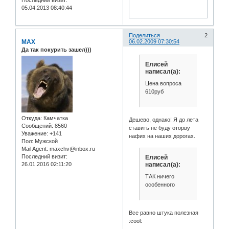
05.04.2013 08:40:44
Поделиться
2
MAX
06.02.2009 07:30:54
Да так покурить зашел)))
Елисей
написал(а):
Цена вопроса
610руб
Откуда:
Камчатка
Дешево, однако! Я до лета
Сообщений:
8560
ставить не буду оторву
Уважение:
+141
нафих на наших дорогах.
Пол:
Мужской
Mail Agent:
maxchv@inbox.ru
Последний визит:
Елисей
написал(а):
26.01.2016 02:11:20
ТАК ничего
особенного
Все равно штука полезная
:cool: