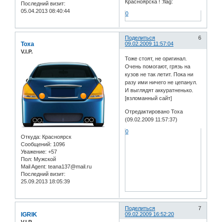
Красноярска ! :flag:
Последний визит:
05.04.2013 08:40:44
0
Поделиться
6
Toxa
09.02.2009 11:57:04
V.I.P.
Тоже стоят, не оригинал.
Очень помогают, грязь на
кузов не так летит. Пока ни
разу ими ничего не цепанул.
И выглядят аккуратненько.
[взломанный сайт]
Отредактировано Toxa
(09.02.2009 11:57:37)
0
Откуда:
Красноярск
Сообщений:
1096
Уважение:
+57
Пол:
Мужской
Mail Agent:
teana137@mail.ru
Последний визит:
25.09.2013 18:05:39
Поделиться
7
IGRIK
09.02.2009 16:52:20
V.I.P.