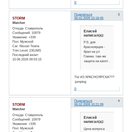
0
Поделиться
3
STORM
06.02.2009 10:18:45
Watcher
Откуда:
Ставрополь
Елисей
Сообщений:
10979
написал(а):
Уважение:
+339
Пол:
Мужской
P.S. для
Car:
Nissan Teana
Красноярцев -
Trim Level:
230JMS
брал на ул
Последний визит:
Глинки. там-же
10.06.2026 09:03:15
защита на капот .
ТЫ ИЗ КРАСНОЯРСКА???
:jumping:
0
Поделиться
4
STORM
06.02.2009 10:21:09
Watcher
Откуда:
Ставрополь
Елисей
Сообщений:
10979
написал(а):
Уважение:
+339
Пол:
Мужской
Цена вопроса