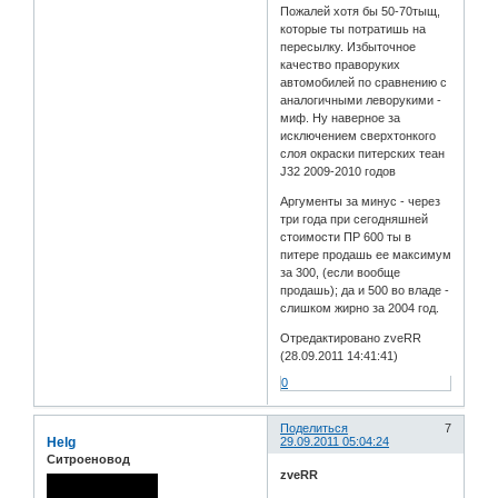
Пожалей хотя бы 50-70тыщ,
которые ты потратишь на
пересылку. Избыточное
качество праворуких
автомобилей по сравнению с
аналогичными леворукими -
миф. Ну наверное за
исключением сверхтонкого
слоя окраски питерских теан
J32 2009-2010 годов
Аргументы за минус - через
три года при сегодняшней
стоимости ПР 600 ты в
питере продашь ее максимум
за 300, (если вообще
продашь); да и 500 во владе -
слишком жирно за 2004 год.
Отредактировано zveRR
(28.09.2011 14:41:41)
0
Поделиться
7
Helg
29.09.2011 05:04:24
Ситроеновод
zveRR