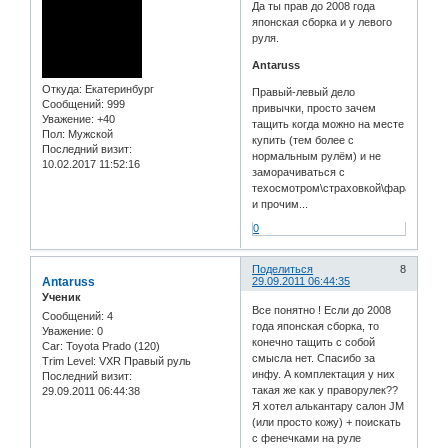
Да ты прав до 2008 года
японская сборка и у левого
руля.
Antaruss
Откуда:
Екатеринбург
Правый-левый дело
Сообщений:
999
привычки, просто зачем
Уважение:
+40
тащить когда можно на месте
Пол:
Мужской
купить (тем более с
Последний визит:
нормальным рулём) и не
10.02.2017 11:52:16
заморачиваться с
техосмотром\страховкой\фарами
и прочим...
0
Поделиться
8
Antaruss
29.09.2011 06:44:35
Ученик
Все понятно ! Если до 2008
Сообщений:
4
года японская сборка, то
Уважение:
0
конечно тащить с собой
Car:
Toyota Prado (120)
смысла нет. Спасибо за
Trim Level:
VXR Правый руль
инфу. А комплектация у них
Последний визит:
такая же как у праворулек??
29.09.2011 06:44:38
Я хотел алькантару салон JM
(или просто кожу) + поискать
с фенечками на руле