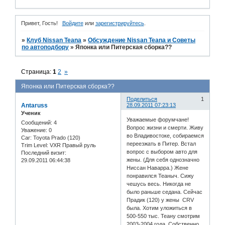
Привет, Гость!
Войдите
или
зарегистрируйтесь
.
»
Клуб Nissan Teana
»
Обсуждение Nissan Teana и Советы
по автоподбору
»
Японка или Питерская сборка??
Страница:
1
2
»
Японка или Питерская сборка??
Поделиться
1
Antaruss
28.09.2011 07:23:13
Ученик
Уважаемые форумчане!
Сообщений:
4
Вопрос жизни и смерти. Живу
Уважение:
0
во Владивостоке, собираемся
Car:
Toyota Prado (120)
переезжать в Питер. Встал
Trim Level:
VXR Правый руль
вопрос с выбором авто для
Последний визит:
жены. (Для себя однозначно
29.09.2011 06:44:38
Ниссан Наварра.) Жене
понравился Теаныч. Сижу
чешусь весь. Никогда не
было раньше седана. Сейчас
Прадик (120) у жены CRV
была. Хотим уложиться в
500-550 тыс. Теану смотрим
2003-2004 года. Собственно