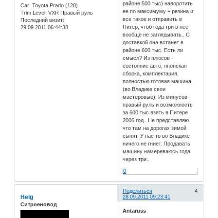
районе 500 тыс) наворотить
Car:
Toyota Prado (120)
ее по максимуму + резина и
Trim Level:
VXR Правый руль
все такое и отправить в
Последний визит:
Питер, чтоб года три в нее
29.09.2011 06:44:38
вообще не заглядывать.. С
доставкой она встанет в
районе 600 тыс. Есть ли
смысл? Из плюсов -
состояние авто, японская
сборка, комплектация,
полностью готовая машина
(во Владике свои
мастеровые). Из минусов -
правый руль и возможность
за 600 тыс взять в Питере
2006 год.. Не представляю
что там на дорогах зимой
сыпят. У нас то во Владике
ничего не гниет. Продавать
машину намереваюсь года
через три..
0
Поделиться
4
Helg
28.09.2011 09:23:41
Ситроеновод
Antaruss