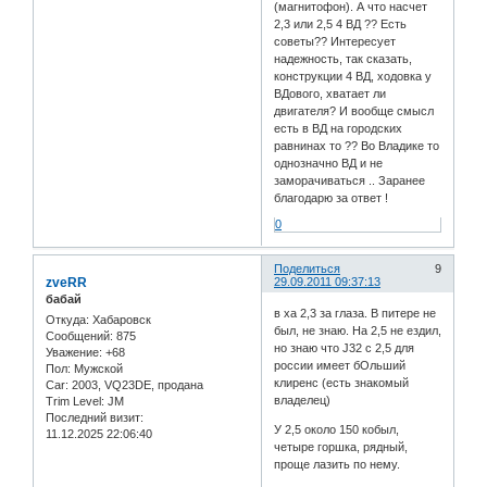
(магнитофон). А что насчет
2,3 или 2,5 4 ВД ?? Есть
советы?? Интересует
надежность, так сказать,
конструкции 4 ВД, ходовка у
ВДового, хватает ли
двигателя? И вообще смысл
есть в ВД на городских
равнинах то ?? Во Владике то
однозначно ВД и не
заморачиваться .. Заранее
благодарю за ответ !
0
Поделиться
9
zveRR
29.09.2011 09:37:13
бабай
в ха 2,3 за глаза. В питере не
Откуда:
Хабаровск
был, не знаю. На 2,5 не ездил,
Сообщений:
875
но знаю что J32 с 2,5 для
Уважение:
+68
россии имеет бОльший
Пол:
Мужской
клиренс (есть знакомый
Car:
2003, VQ23DE, продана
владелец)
Trim Level:
JM
Последний визит:
У 2,5 около 150 кобыл,
11.12.2025 22:06:40
четыре горшка, рядный,
проще лазить по нему.