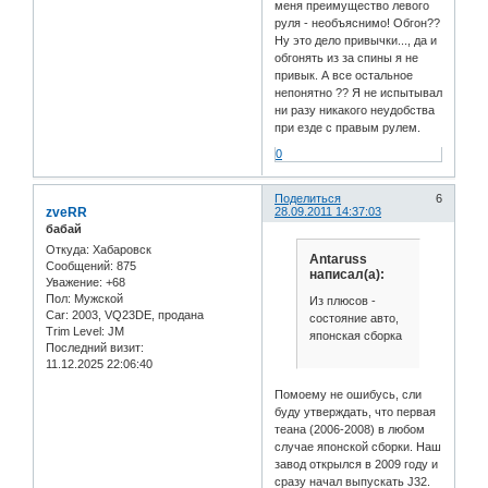
меня преимущество левого
руля - необъяснимо! Обгон??
Ну это дело привычки..., да и
обгонять из за спины я не
привык. А все остальное
непонятно ?? Я не испытывал
ни разу никакого неудобства
при езде с правым рулем.
0
Поделиться
6
zveRR
28.09.2011 14:37:03
бабай
Откуда:
Хабаровск
Antaruss
Сообщений:
875
написал(а):
Уважение:
+68
Пол:
Мужской
Из плюсов -
Car:
2003, VQ23DE, продана
состояние авто,
Trim Level:
JM
японская сборка
Последний визит:
11.12.2025 22:06:40
Помоему не ошибусь, сли
буду утверждать, что первая
теана (2006-2008) в любом
случае японской сборки. Наш
завод открылся в 2009 году и
сразу начал выпускать J32.