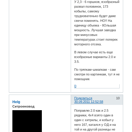
У 2,3 - 6 горшков, вэобразный
развал половинок, 173
кобылы, самому
трудноватенько будет даже
свечи поменять. НО!! На
единицу объема - бОльшая
мощность. Лучшая заводка
при минусовых
температурах.стоит поперек
моторного отсека.
В левом случае есть еще
вэобразные варианты 2.0 и
3.5.
По тряпкам-шмапкам - сам
смотри по картинкам, тут я не
помощник
0
Поделиться
10
Helg
30.09.2011 12:52:58
Ситроеновод
Поправлю 2.0 как и 2.5
рядники, 4х4 взято один в
один с хитрилы, и кобыл у
него 167, катался у ОД и на
той и на другой разницы не