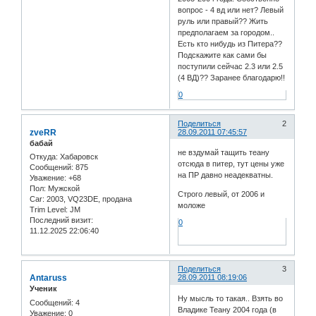
вопрос - 4 вд или нет? Левый
руль или правый?? Жить
предполагаем за городом..
Есть кто нибудь из Питера??
Подскажите как сами бы
поступили сейчас 2.3 или 2.5
(4 ВД)?? Заранее благодарю!!
0
Поделиться
2
zveRR
28.09.2011 07:45:57
бабай
не вздумай тащить теану
Откуда:
Хабаровск
отсюда в питер, тут цены уже
Сообщений:
875
на ПР давно неадекватны.
Уважение:
+68
Пол:
Мужской
Строго левый, от 2006 и
Car:
2003, VQ23DE, продана
моложе
Trim Level:
JM
Последний визит:
0
11.12.2025 22:06:40
Поделиться
3
Antaruss
28.09.2011 08:19:06
Ученик
Ну мысль то такая.. Взять во
Сообщений:
4
Владике Теану 2004 года (в
Уважение:
0