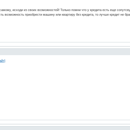
 самому, исходи из своих возможностей! Только помни что у кредита есть еще сопутс
ь возможность приобрести машину или квартиру без кредита, то лучше кредит не брать
айт]