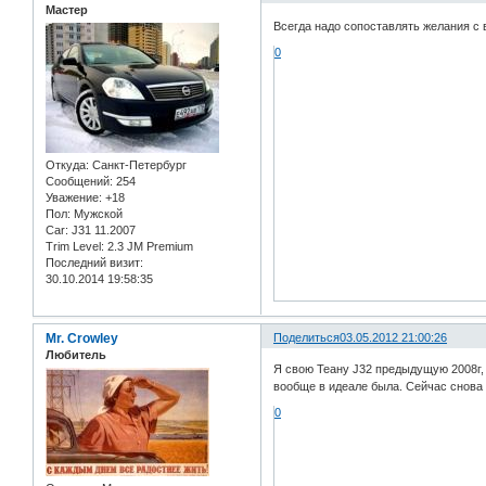
Мастер
Всегда надо сопоставлять желания с
0
Откуда:
Санкт-Петербург
Сообщений:
254
Уважение:
+18
Пол:
Мужской
Car:
J31 11.2007
Trim Level:
2.3 JM Premium
Последний визит:
30.10.2014 19:58:35
Mr. Crowley
Поделиться
03.05.2012 21:00:26
Любитель
Я свою Теану J32 предыдущую 2008г, 
вообще в идеале была. Сейчас снова Т
0