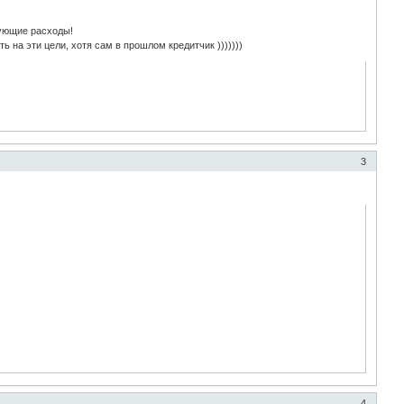
вующие расходы!
 на эти цели, хотя сам в прошлом кредитчик )))))))
3
4