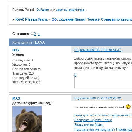
Привет, Гость!
Войдите
или
зарегистрируйтесь
.
»
Клуб Nissan Teana
»
Обсуждение Nissan Teana и Советы по автоп
Страница:
1
2
»
Хочу купить TEANA
iksx
Поделиться
07.11.2011 16:31:37
Ученик
Доброго дня, всем участникам форума
Сообщений:
1
вроде ничего дает ниссан), но новую 
Уважение:
0
внимание при покупке машины бу?
Car:
nissan primera
Trim Level:
2.0
0
Последний визит:
16.11.2011 12:08:31
MAX
Поделиться
08.11.2011 03:29:32
Да так покурить зашел)))
Ты не первый с таким вопросом!
Тема для тех кто только задумывается
Собираюсь купить Теану
Брать или не брать
Покупать иль не покупать? Нужна под