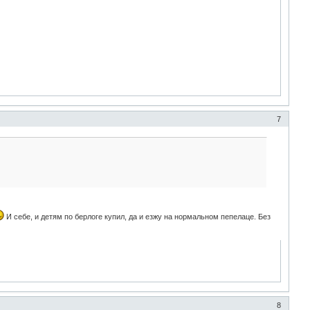
7
И себе, и детям по берлоге купил, да и езжу на нормальном пепелаце. Без
8