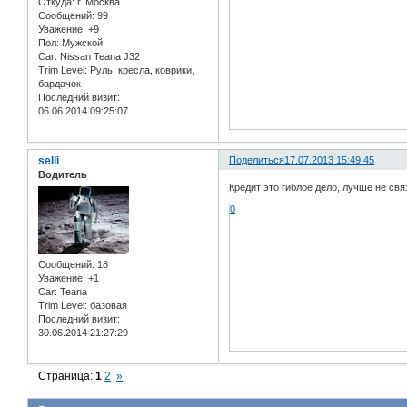
Откуда:
г. Москва
Сообщений:
99
Уважение:
+9
Пол:
Мужской
Car:
Nissan Teana J32
Trim Level:
Руль, кресла, коврики,
бардачок
Последний визит:
06.06.2014 09:25:07
selli
Поделиться
17.07.2013 15:49:45
Водитель
Кредит это гиблое дело, лучше не свя
0
Сообщений:
18
Уважение:
+1
Car:
Teana
Trim Level:
базовая
Последний визит:
30.06.2014 21:27:29
Страница:
1
2
»