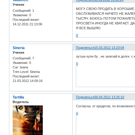
VadimCh
Ученик
МОГУ СВОЮ ПРОДАТЬ В ХОРОШИЕ Р
Сообщений:
1
ОБСЛУЖИВАЛСЯ НИЧЕГО НЕ ЖАЛЕЯ
Уважение:
0
ТЫСЯЧ. БОЮСЬ ПОТОМ ПОЖАЛЕТЬ -
Последний визит:
ПРОСВЕТА ИНОГДА НЕ ХВАТАЕТ. ДА
14.12.2011 21:13:06
Я ВСЕ ВЫШЛЮ.
0
Sineria
Поделиться
15.03.2012 13:23:04
Ученик
лутше купи бу , не залезай в долги. 
Сообщений:
7
Уважение:
0
0
Car:
teana
Trim Level:
Sineria
Последний визит:
21.03.2012 14:09:16
Tartilla
Поделиться
30.04.2012 13:25:10
Водитель
Согласна, от кредитов, по возможнос
0