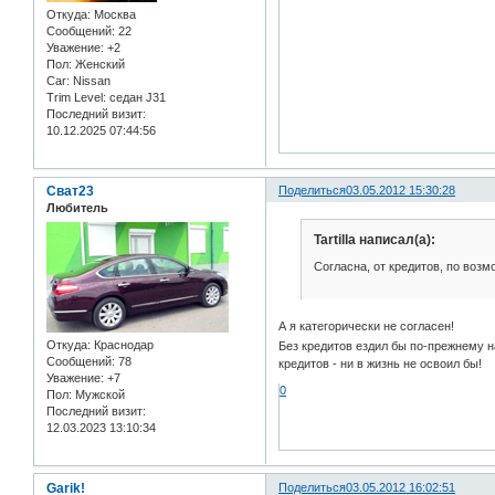
Откуда:
Москва
Сообщений:
22
Уважение:
+2
Пол:
Женский
Car:
Nissan
Trim Level:
седан J31
Последний визит:
10.12.2025 07:44:56
Сват23
Поделиться
03.05.2012 15:30:28
Любитель
Tartilla написал(а):
Согласна, от кредитов, по воз
А я категорически не согласен!
Откуда:
Краснодар
Без кредитов ездил бы по-прежнему н
Сообщений:
78
кредитов - ни в жизнь не освоил бы!
Уважение:
+7
0
Пол:
Мужской
Последний визит:
12.03.2023 13:10:34
Garik!
Поделиться
03.05.2012 16:02:51