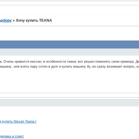
одбору
»
Хочу купить TEANA
. Очень нравится ниссан, в особенности тиана. вот решил поменять свою примеру. Ден
машину...или взять пару сотен в долг и купить машину бу..но сразу возникает вопрос
 купить Nissan Teana I
держка и совет