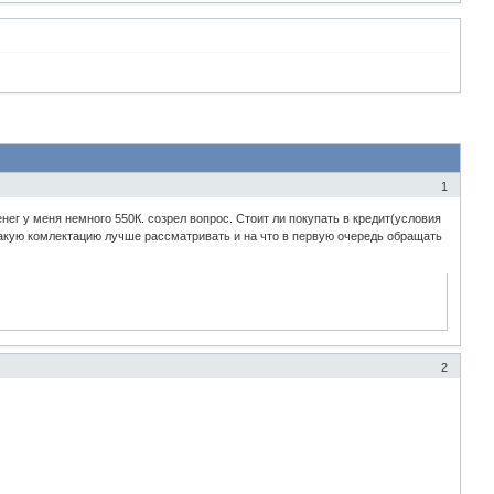
1
ег у меня немного 550К. созрел вопрос. Стоит ли покупать в кредит(условия
, какую комлектацию лучше рассматривать и на что в первую очередь обращать
2