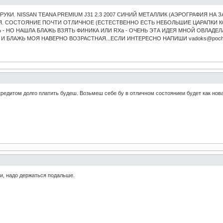
УКИ. NISSAN TEANA PREMIUM J31 2.3 2007 СИНИЙ МЕТАЛЛИК (АЭРОГРАФИЯ НА
. СОСТОЯНИЕ ПОЧТИ ОТЛИЧНОЕ (ЕСТЕСТВЕННО ЕСТЬ НЕБОЛЬШИЕ ЦАРАПКИ КОТ
 НО НАШЛА БЛАЖЬ ВЗЯТЬ ФИНИКА ИЛИ RXа - ОЧЕНЬ ЭТА ИДЕЯ МНОЙ ОВЛАДЕЛ
 И БЛАЖЬ МОЯ НАВЕРНО ВОЗРАСТНАЯ...ЕСЛИ ИНТЕРЕСНО НАПИШИ vadoks@pocht
с кредитом долго платить будеш. Возьмеш себе бу в отличном состояниеи будет как нов
ти, надо держаться подальше.