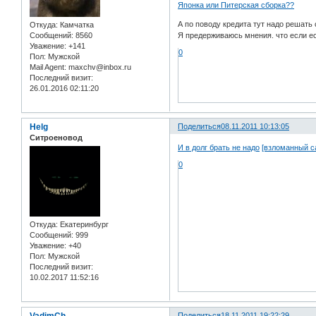
Японка или Питерская сборка??
А по поводу кредита тут надо решать
Откуда:
Камчатка
Сообщений:
8560
Я предерживаюсь мнения. что если ест
Уважение:
+141
0
Пол:
Мужской
Mail Agent:
maxchv@inbox.ru
Последний визит:
26.01.2016 02:11:20
Helg
Поделиться
08.11.2011 10:13:05
Ситроеновод
И в долг брать не надо
[взломанный с
0
Откуда:
Екатеринбург
Сообщений:
999
Уважение:
+40
Пол:
Мужской
Последний визит:
10.02.2017 11:52:16
Поделиться
18.11.2011 19:22:29