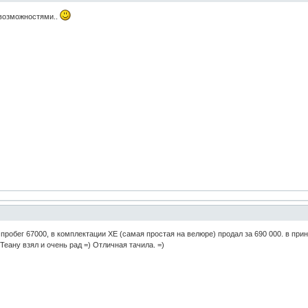
 возможностями..
пробег 67000, в комплектации XE (самая простая на велюре) продал за 690 000. в прин
еану взял и очень рад =) Отличная тачила. =)