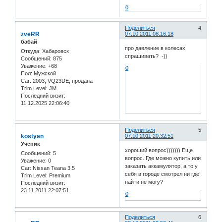
0
Поделиться
4
zveRR
07.10.2011 08:16:18
бабай
про давление в колесах
Откуда:
Хабаровск
спрашивать? -))
Сообщений:
875
Уважение:
+68
0
Пол:
Мужской
Car:
2003, VQ23DE, продана
Trim Level:
JM
Последний визит:
11.12.2025 22:06:40
Поделиться
5
kostyan
07.10.2011 20:32:51
Ученик
хороший вопрос))))))) Еще
Сообщений:
5
вопрос. Где можно купить или
Уважение:
0
заказать аккамулятор, а то у
Car:
Nissan Teana 3.5
себя в городе смотрел ни где
Trim Level:
Premium
найти не могу?
Последний визит:
23.11.2011 22:07:51
0
Поделиться
6