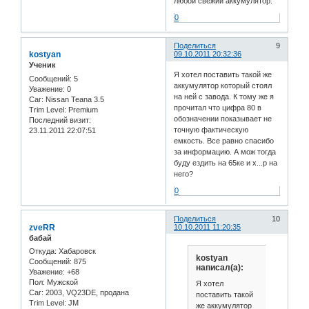
любой свежий аккумулятор.
0
Поделиться
9
kostyan
09.10.2011 20:32:36
Ученик
Я хотел поставить такой же
Сообщений:
5
аккумулятор который стоял
Уважение:
0
на ней с завода. К тому же я
Car:
Nissan Teana 3.5
прочитал что цифра 80 в
Trim Level:
Premium
обозначении показывает не
Последний визит:
точную фактическую
23.11.2011 22:07:51
емкость. Все равно спасибо
за информацию. А мож тогда
буду ездить на 65ке и х...р на
него?
0
Поделиться
10
zveRR
10.10.2011 11:20:35
бабай
Откуда:
Хабаровск
kostyan
Сообщений:
875
написал(а):
Уважение:
+68
Пол:
Мужской
Я хотел
Car:
2003, VQ23DE, продана
поставить такой
Trim Level:
JM
же аккумулятор