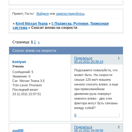
Привет, Гость!
Войдите
или
зарегистрируйтесь
.
»
Клуб Nissan Teana
»
I: Подвеска, Рулевое, Тормозная
система
»
Сносит влево на скорости
Страница:
1
2
»
Сносит влево на скорости
Поделиться
1
kostyan
05.10.2011 20:39:14
Ученик
Подскажите пожалуйста, что
Сообщений:
5
может быть. На скорости
Уважение:
0
свыше 120 км/ч машину
Car:
Nissan Teana 3.5
начило сносить влево, а еще
Trim Level:
Premium
при прямолинейном
Последний визит:
движении руль повернут
23.11.2011 22:07:51
немного влево - два этих
фактора могут буть связаны
между собой?
0
Поделиться
2
zveRR
06.10.2011 04:08:58