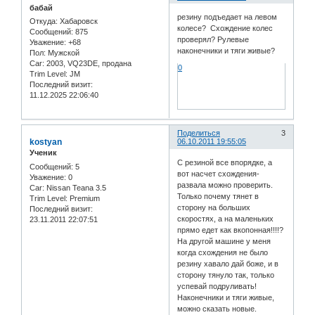
бабай
резину подъедает на левом
Откуда:
Хабаровск
колесе? Схождение колес
Сообщений:
875
проверял? Рулевые
Уважение:
+68
наконечники и тяги живые?
Пол:
Мужской
Car:
2003, VQ23DE, продана
0
Trim Level:
JM
Последний визит:
11.12.2025 22:06:40
Поделиться
3
kostyan
06.10.2011 19:55:05
Ученик
С резиной все впорядке, а
Сообщений:
5
вот насчет схождения-
Уважение:
0
развала можно проверить.
Car:
Nissan Teana 3.5
Только почему тянет в
Trim Level:
Premium
сторону на больших
Последний визит:
скоростях, а на маленьких
23.11.2011 22:07:51
прямо едет как вкопонная!!!!?
На другой машине у меня
когда схождения не было
резину хавало дай боже, и в
сторону тянуло так, только
успевай подруливать!
Наконечники и тяги живые,
можно сказать новые.