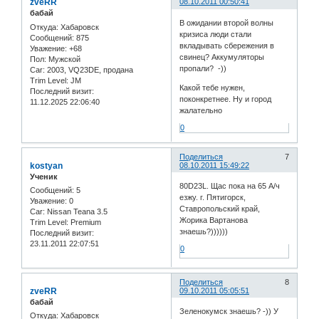
zveRR
08.10.2011 00:50:41
бабай
В ожидании второй волны
Откуда:
Хабаровск
кризиса люди стали
Сообщений:
875
вкладывать сбережения в
Уважение:
+68
свинец? Аккумуляторы
Пол:
Мужской
пропали? -))
Car:
2003, VQ23DE, продана
Trim Level:
JM
Какой тебе нужен,
Последний визит:
поконкретнее. Ну и город
11.12.2025 22:06:40
жалательно
0
Поделиться
7
kostyan
08.10.2011 15:49:22
Ученик
80D23L. Щас пока на 65 А/ч
Сообщений:
5
езжу. г. Пятигорск,
Уважение:
0
Ставропольский край,
Car:
Nissan Teana 3.5
Жорика Вартанова
Trim Level:
Premium
знаешь?))))))
Последний визит:
23.11.2011 22:07:51
0
Поделиться
8
zveRR
09.10.2011 05:05:51
бабай
Зеленокумск знаешь? -)) У
Откуда:
Хабаровск