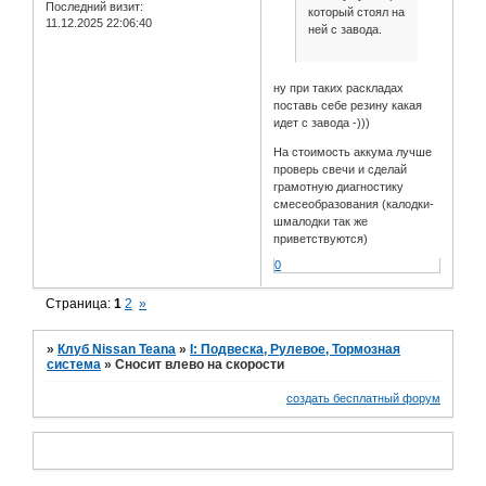
Последний визит:
который стоял на
11.12.2025 22:06:40
ней с завода.
ну при таких раскладах
поставь себе резину какая
идет с завода -)))
На стоимость аккума лучше
проверь свечи и сделай
грамотную диагностику
смесеобразования (калодки-
шмалодки так же
приветствуются)
0
Страница:
1
2
»
»
Клуб Nissan Teana
»
I: Подвеска, Рулевое, Тормозная
система
»
Сносит влево на скорости
создать бесплатный форум