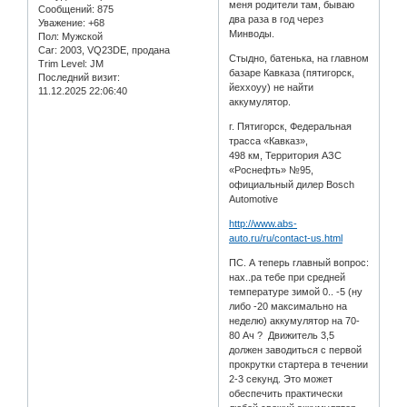
меня родители там, бываю
Сообщений:
875
два раза в год через
Уважение:
+68
Минводы.
Пол:
Мужской
Car:
2003, VQ23DE, продана
Стыдно, батенька, на главном
Trim Level:
JM
базаре Кавказа (пятигорск,
Последний визит:
йеххоуу) не найти
11.12.2025 22:06:40
аккумулятор.
г. Пятигорск, Федеральная
трасса «Кавказ»,
498 км, Территория АЗС
«Роснефть» №95,
официальный дилер Bosch
Automotive
http://www.abs-
auto.ru/ru/contact-us.html
ПС. А теперь главный вопрос:
нах..ра тебе при средней
температуре зимой 0.. -5 (ну
либо -20 максимально на
неделю) аккумулятор на 70-
80 Ач ? Движитель 3,5
должен заводиться с первой
прокрутки стартера в течении
2-3 секунд. Это может
обеспечить практически