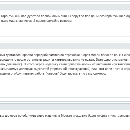
о гарантии они нас дурят по полной они машины берут за пол цены без гарантии ни в о
го надо ждать минимум 2 недели делайте выводы
ник двигателя. Красил передний бампер по страховке, через месяц приехал на ТО и п
верждал что после установки защиты картера пыльник не нужен. Взял одного из менов
иях для клипс). В итоге через недельку сами привезли новый от инфинити и установил
называемых доливках жидкостей (тормозной. охлаждающей) блин вот если честно нераз
машины отойду и время работы "спецов" буду засекать по секундомеру.
х дилеров по обслуживанию машины в Москве и сколько будет стоить у них планов