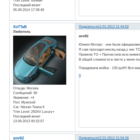
Trim Level:
полная
Последний визит:
05.08.2014 17:38:49
XoTTaB
Поделиться
12.01.2012 21:44:02
Любитель
aov82
Юнион Моторс - они были официалами 
Я сам проходил месяц назад у них ТО
Провели ТО + Прочистили всю инжекто
В общей сложности в листе у меня по
Порадовала мойка - 130 руб!!! Вся ма
0
Откуда:
Москва
Сообщений:
90
Уважение:
+4
Пол:
Мужской
Car:
Nissan Teana II
Trim Level:
250XV Luxury+
Последний визит:
13.09.2013 00:32:57
aov82
Поделиться
12.01.2012 21:54:26