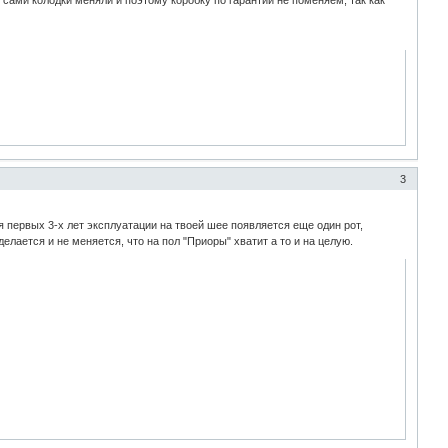
 сами колодки меняли и поэтому коробку по гарантии не поменяем, так как
3
я первых 3-х лет эксплуатации на твоей шее появляется еще один рот,
лается и не меняется, что на пол "Приоры" хватит а то и на целую.