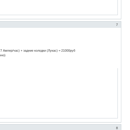
7
 Ампер/час) + задние колодки (Лукас) = 21000руб
чно)
8