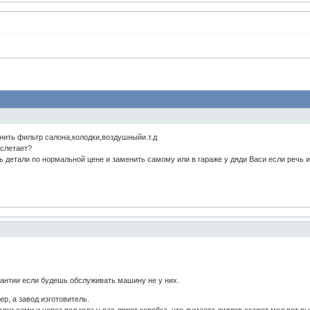
ить фильтр салона,колодки,воздушныйи.т.д
 слетает?
ь детали по нормальной цене и заменить самому или в гараже у дяди Васи если речь и
рантии если будешь обслуживать машину не у них.
р, а завод изготовитель.