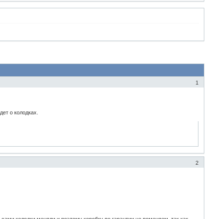
1
дет о колодках.
2