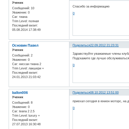
Ученик
Спасибо за информацию
Сообщений:
10
Уважение:
0
0
Car:
тиана
Trim Level:
полная
Последний визит:
05.08.2014 17:38:49
Основин Павел
Поделиться
22.09.2012 21:23:31
Ученик
Здравствуйте уважаемые члены клуб
Сообщений:
2
Подскажите где лучше обслуживаться
Уважение:
0
Car:
ниссан тиана 2
0
Trim Level:
лакшери +
Последний визит:
24.01.2013 21:03:42
ballon006
Поделиться
08.10.2012 13:51:00
Ученик
приехал сегодня в юнион моторс, на д
Сообщений:
8
Уважение:
0
0
Car:
teana 2 2.5
Trim Level:
luxury +
Последний визит:
27.07.2013 16:30:48