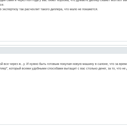
дки сами и через пол года у вас ляжет коробка, что думаете диллер скажет мол вот вы
се.
 экспертизу так расчехлит такого диллера, что мало не покажется.
й все через ж...у. И нужно быть готовым покупая новую машину в салоне, что за врем
ер", который всеми удобными способами вытащит с вас столько денег, за то, что не де