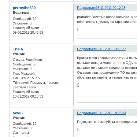
petrovihc380
Поделиться
15.11.2011 20:12:23
Водитель
pratrader Золотые слова написал. а п
Сообщений:
12
обратились к дилеру по гарантии и е
Уважение:
0
Последний визит:
0
09.06.2012 20:43:59
ТИНА
Поделиться
12.01.2012 13:18:37
Ученик
Братва меня хотели развести на пыль
Откуда:
Челябинск
пыльник есть, а меня нет хотя ОД ут
Сообщений:
5
пыльник не ставили (видно на отверст
Уважение:
0
Од дурят при прохождении ТО на так 
Пол:
Мужской
обратить внимание, я теперь хер от 
Car:
Теана2 V-2.5
Trim Level:
Премиум, черная,
0
светлый салон
Последний визит:
13.01.2012 09:13:33
aov82
Поделиться
12.01.2012 19:25:53
Ученик
Подскажите пожалуйста неофициальны
Сообщений:
10
Уважение:
0
0
Car:
тиана