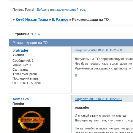
Привет, Гость!
Войдите
или
зарегистрируйтесь
.
»
Клуб Nissan Teana
»
II: Разное
»
Рекомендации на ТО
Страница:
1
2
»
Рекомендации на ТО
pratrader
Поделиться
09.10.2011 15:25:00
Ученик
Допустим на ТО порекомендуют замен
Сообщений:
1
Что будет если отказаться,с гарантии
Уважение:
0
Разумеется отказаться с целью купит
Car:
teana
Trim Level:
prem
0
Последний визит:
09.10.2011 15:25:01
Admaevs
Поделиться
10.10.2011 15:26:51
Профи
pratrader
И с какой стати с горантии слетает.
Диллеры пугают тем, что снимут с го
На автомобиль гарантию дает не дилле