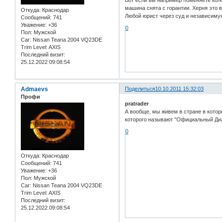
Вот если вы например поменяете коло
машина снята с горантии. Херня это в
Откуда:
Краснодар
Любой юрист через суд и независимую
Сообщений:
741
Уважение:
+36
0
Пол:
Мужской
Car:
Nissan Teana 2004 VQ23DE
Trim Level:
AXIS
Последний визит:
25.12.2022 09:08:54
Admaevs
Поделиться
10.10.2011 15:32:03
Профи
pratrader
А вообще, мы живем в стране в которо
которого называют "Официальный Дилл
0
Откуда:
Краснодар
Сообщений:
741
Уважение:
+36
Пол:
Мужской
Car:
Nissan Teana 2004 VQ23DE
Trim Level:
AXIS
Последний визит:
25.12.2022 09:08:54