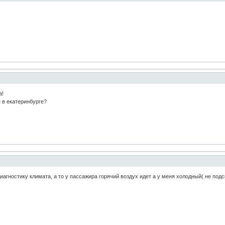
а!
 в екатеринбурге?
иагностику климата, а то у пассажира горячий воздух идет а у меня холодный( не подс