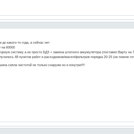
до какого-то года, а сейчас нет
 на 60000
рную систему а не просто БДЗ + замена штатного аккумулятора (поставил Варту на 77
лучилось 48 пунктов работ и расходников/масел/фильтров порядка 20-25 (не помню то
шина сияла чистотой не только снаружи но и изнутри!!!!