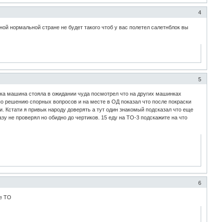
4
дной нормальной стране не будет такого чтоб у вас полетел салетнблок вы
5
ока машина стояла в ожидании чуда посмотрел что на других машинках
 по решению спорных вопросов и на месте в ОД показал что после покраски
и. Кстати я привык народу доверять а тут один знакомый подсказал что еще
у не проверял но обидно до чертиков. 15 еду на ТО-3 подскажите на что
6
ые ТО