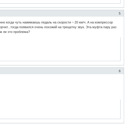
5
енно когда чуть нажимаешь педаль на скорости ~ 20 км/ч. А на компрессор
рчит...тогда появился очень похожий на трещетку звук. Эта муфта пару раз
ем ли это проблема?
6