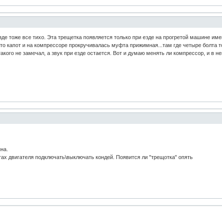
езде тоже все тихо. Эта трещетка появляется только при езде на прогретой машине им
-то капот и на компрессоре прокручивалась муфта прижимная...там где четыре болта то
акого не замечал, а звук при езде остается. Вот и думаю менять ли компрессор, и в н
ина.
ах двигателя подключать\выключать кондей. Появится ли "трещотка" опять