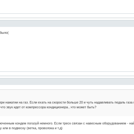
 было(
ри нажатии на газ. Если ехать на скорости больше 20 и чуть надавливать педаль газа
 что звук идет от компрессора кондиционера...что может быть?
люченным кондем погазуй немного. Если треск связан с навесным оборудованием - на
 или в подвеску (ветка, проволока и т.д)