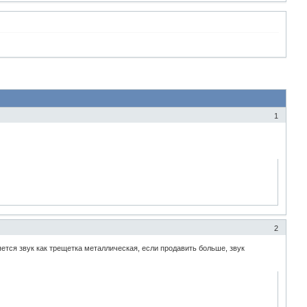
1
2
яется звук как трещетка металлическая, если продавить больше, звук