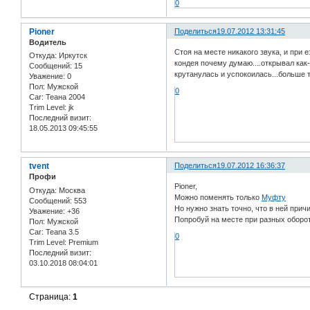
0
Pioner
Поделиться
19.07.2012 13:31:45
Водитель
Стоя на месте никакого звука, и при 
Откуда:
Иркутск
кондея почему думаю....открывал как
Сообщений:
15
крутанулась и успокоилась...больше т
Уважение:
0
Пол:
Мужской
0
Car:
Теана 2004
Trim Level:
jk
Последний визит:
18.05.2013 09:45:55
tvent
Поделиться
19.07.2012 16:36:37
Профи
Pioner,
Откуда:
Москва
Можно поменять только
Муфту
Сообщений:
553
Но нужно знать точно, что в ней прич
Уважение:
+36
Попробуй на месте при разных оборот
Пол:
Мужской
Car:
Teana 3.5
0
Trim Level:
Premium
Последний визит:
03.10.2018 08:04:01
Страница:
1