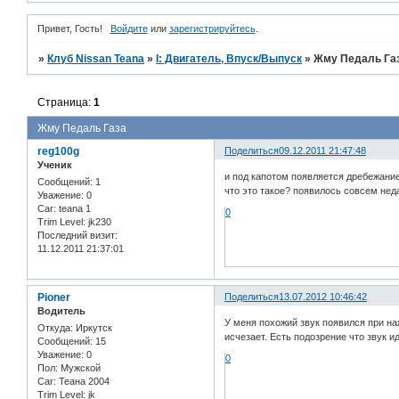
Привет, Гость!
Войдите
или
зарегистрируйтесь
.
»
Клуб Nissan Teana
»
I: Двигатель, Впуск/Выпуск
»
Жму Педаль Га
Страница:
1
Жму Педаль Газа
reg100g
Поделиться
09.12.2011 21:47:48
Ученик
и под капотом появляется дребежание
Сообщений:
1
что это такое? появилось совсем неда
Уважение:
0
Car:
teana 1
0
Trim Level:
jk230
Последний визит:
11.12.2011 21:37:01
Pioner
Поделиться
13.07.2012 10:46:42
Водитель
У меня похожий звук появился при наж
Откуда:
Иркутск
исчезает. Есть подозрение что звук и
Сообщений:
15
Уважение:
0
0
Пол:
Мужской
Car:
Теана 2004
Trim Level:
jk