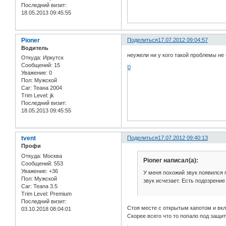
Последний визит:
18.05.2013 09:45:55
Pioner
Поделиться
17.07.2012 09:04:57
Водитель
неужели ни у кого такой проблемы не
Откуда:
Иркутск
Сообщений:
15
0
Уважение:
0
Пол:
Мужской
Car:
Теана 2004
Trim Level:
jk
Последний визит:
18.05.2013 09:45:55
tvent
Поделиться
17.07.2012 09:40:13
Профи
Откуда:
Москва
Pioner написал(а):
Сообщений:
553
Уважение:
+36
У меня похожий звук появился п
Пол:
Мужской
звук исчезает. Есть подозрение
Car:
Teana 3.5
Trim Level:
Premium
Последний визит:
Стоя месте с открытым капотом и вк
03.10.2018 08:04:01
Скорее всего что то попало под защиту