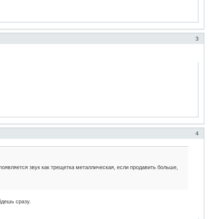
3
4
 появляется звук как трещетка металлическая, если продавить больше,
йдешь сразу.