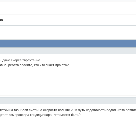
за
, даже скорее тарахтение.
вно. ребята спасите, кто что знает про это?
атии на газ. Если ехать на скорости больше 20 и чуть надавливать педаль газа появл
дет от компрессора кондиционера...что может быть?