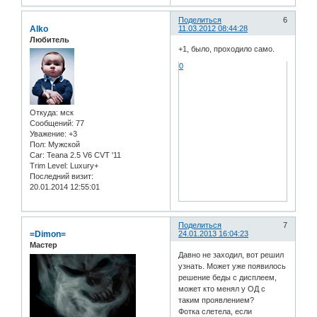
Поделиться
6
Alko
11.03.2012 08:44:28
Любитель
+1, было, проходило само.
0
Откуда:
мск
Сообщений:
77
Уважение:
+3
Пол:
Мужской
Car:
Teana 2.5 V6 CVT '11
Trim Level:
Luxury+
Последний визит:
20.01.2014 12:55:01
Поделиться
7
=Dimon=
24.01.2013 16:04:23
Мастер
Давно не заходил, вот решил
узнать. Может уже появилось
решение беды с дисплеем,
может кто менял у ОД с
таким проявлением?
Фотка слетела, если