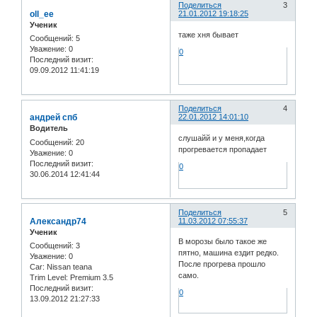
Поделиться
3
oll_ee
21.01.2012 19:18:25
Ученик
таже хня бывает
Сообщений:
5
Уважение:
0
0
Последний визит:
09.09.2012 11:41:19
Поделиться
4
андрей спб
22.01.2012 14:01:10
Водитель
слушайй и у меня,когда
Сообщений:
20
прогревается пропадает
Уважение:
0
Последний визит:
0
30.06.2014 12:41:44
Поделиться
5
Александр74
11.03.2012 07:55:37
Ученик
В морозы было такое же
Сообщений:
3
пятно, машина ездит редко.
Уважение:
0
После прогрева прошло
Car:
Nissan teana
само.
Trim Level:
Premium 3.5
Последний визит:
0
13.09.2012 21:27:33