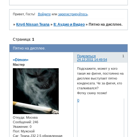
Привет, Гость!
Войдите
или
зарегистрируйтесь
.
»
Клуб Nissan Teana
»
II: Аудио и Bидео
»
Пятно на дисплее.
Страница:
1
Пятно на дисплее.
Поделиться
1
=Dimon=
24.12.2011 14:49:54
Мастер
Подскажите, может у кого
такая же фигня, постоянно на
дисплее выступает пятно
конденсата. Че за фигня, кто
сталкивался?
Фотку скину позже!
0
Откуда:
Москва
Сообщений:
246
Уважение:
0
Пол:
Мужской
Car:
Teana J32 2.5 обновленная