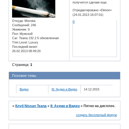
получится сделаю еще.
Отредактировано =Dimon=
(24.01.2013 16:07:01)
Откуда:
Москва
0
Сообщений:
246
Уважение:
0
Пол:
Мужской
Car:
Teana J32 2.5 обновленная
Trim Level:
Luxury
Последний визит:
26.02.2013 08:49:20
Страница:
1
Похожие темы
Видео
III: Аудио и Bидео
14.12.2015
»
Клуб Nissan Teana
»
II: Аудио и Bидео
»
Пятно на дисплее.
создать бесплатный форум