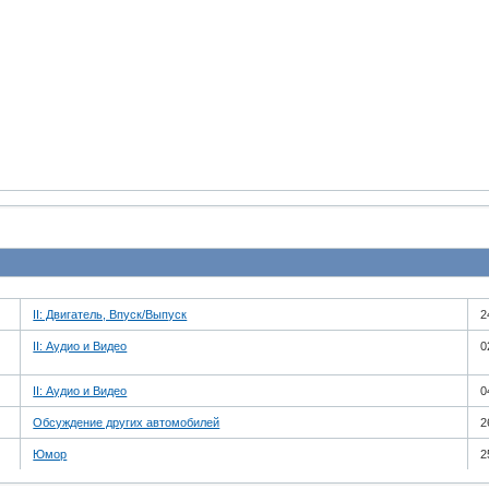
II: Двигатель, Впуск/Выпуск
2
II: Аудио и Bидео
0
II: Аудио и Bидео
0
Обсуждение других автомобилей
2
Юмор
2