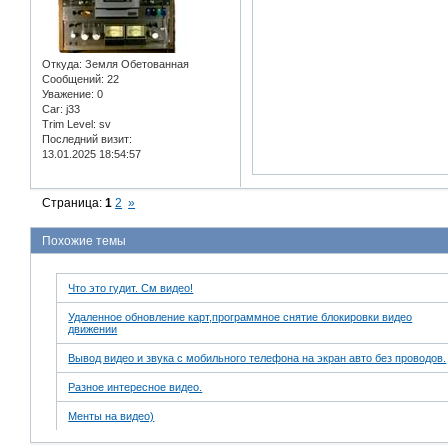
Откуда:
Земля Обетованная
Сообщений:
22
Уважение:
0
Car:
j33
Trim Level:
sv
Последний визит:
13.01.2025 18:54:57
Страница:
1
2
»
Похожие темы
Что это гудит. См видео!
Удаленное обновление карт,программное снятие блокировки видео
движении
Вывод видео и звука с мобильного телефона на экран авто без проводов.
Разное интересное видео.
Менты на видео)