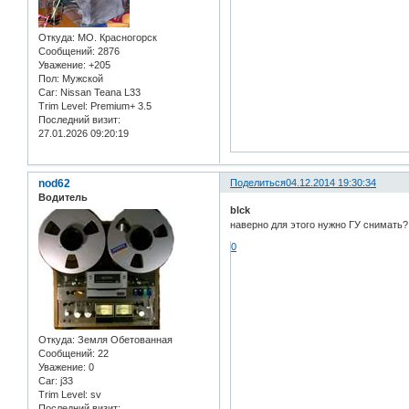
Откуда:
МО. Красногорск
Сообщений:
2876
Уважение:
+205
Пол:
Мужской
Car:
Nissan Teana L33
Trim Level:
Premium+ 3.5
Последний визит:
27.01.2026 09:20:19
nod62
Поделиться
04.12.2014 19:30:34
Водитель
blck
наверно для этого нужно ГУ снимать? 
0
Откуда:
Земля Обетованная
Сообщений:
22
Уважение:
0
Car:
j33
Trim Level:
sv
Последний визит: