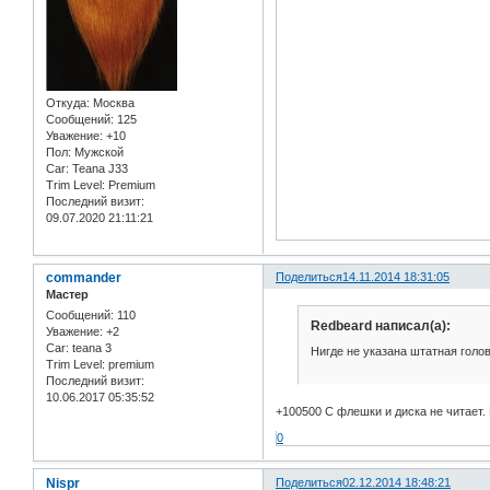
Откуда:
Москва
Сообщений:
125
Уважение:
+10
Пол:
Мужской
Car:
Teana J33
Trim Level:
Premium
Последний визит:
09.07.2020 21:11:21
commander
Поделиться
14.11.2014 18:31:05
Мастер
Сообщений:
110
Redbeard написал(а):
Уважение:
+2
Car:
teana 3
Нигде не указана штатная голо
Trim Level:
premium
Последний визит:
10.06.2017 05:35:52
+100500 С флешки и диска не читает. 
0
Nispr
Поделиться
02.12.2014 18:48:21