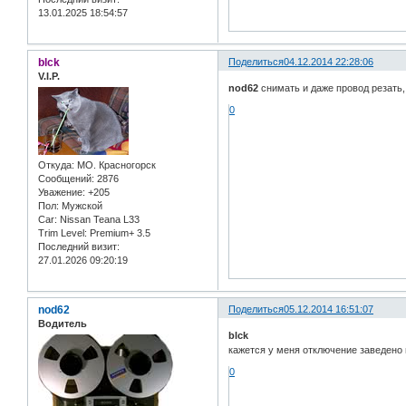
13.01.2025 18:54:57
blck
Поделиться
04.12.2014 22:28:06
V.I.P.
nod62
снимать и даже провод резать, 
0
Откуда:
МО. Красногорск
Сообщений:
2876
Уважение:
+205
Пол:
Мужской
Car:
Nissan Teana L33
Trim Level:
Premium+ 3.5
Последний визит:
27.01.2026 09:20:19
nod62
Поделиться
05.12.2014 16:51:07
Водитель
blck
кажется у меня отключение заведено 
0