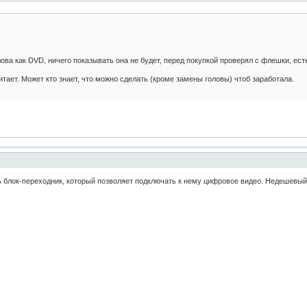
ва как DVD, ничего показывать она не будет, перед покупкой проверял с флешки, ес
тает. Может кто знает, что можно сделать (кроме замены головы) чтоб заработала.
 блок-переходник, который позволяет подключать к нему цифровое видео. Недешевый. Н