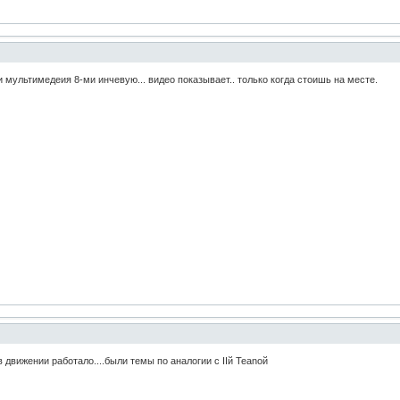
и мультимедеия 8-ми инчевую... видео показывает.. только когда стоишь на месте.
 движении работало....были темы по аналогии с IIй Teanой