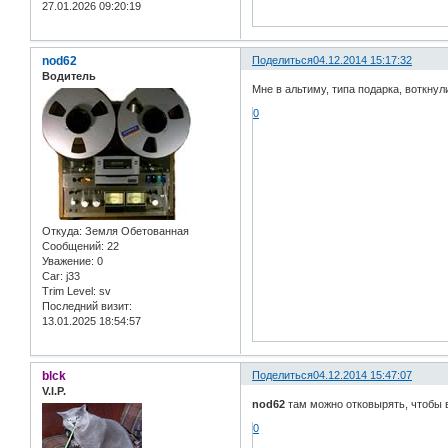
27.01.2026 09:20:19
nod62
Поделиться
04.12.2014 15:17:32
Водитель
Мне в альтиму, типа подарка, воткнул
0
Откуда:
Земля Обетованная
Сообщений:
22
Уважение:
0
Car:
j33
Trim Level:
sv
Последний визит:
13.01.2025 18:54:57
blck
Поделиться
04.12.2014 15:47:07
V.I.P.
nod62
там можно отковырять, чтобы в
0