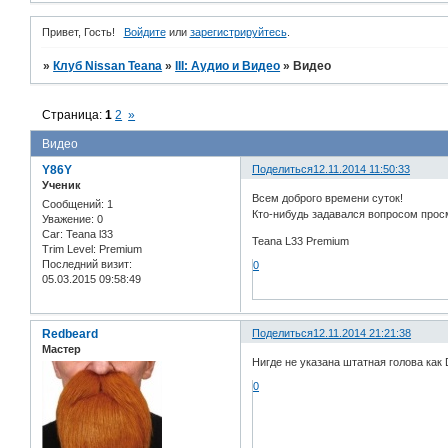
Привет, Гость!
Войдите
или
зарегистрируйтесь
.
»
Клуб Nissan Teana
»
III: Аудио и Bидео
»
Видео
Страница:
1
2
»
Видео
Y86Y
Поделиться
12.11.2014 11:50:33
Ученик
Всем доброго времени суток!
Сообщений:
1
Кто-нибудь задавался вопросом просм
Уважение:
0
Car:
Teana l33
Teana L33 Premium
Trim Level:
Premium
Последний визит:
0
05.03.2015 09:58:49
Redbeard
Поделиться
12.11.2014 21:21:38
Мастер
Нигде не указана штатная голова как
0