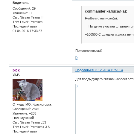
Водитель
Сообщений:
29
commander написал(а):
Уважение:
+1
Car:
Nissan Teana III
Redbeard написал(а):
Trim Level:
Premium
Нигде не указана штатная голо
Последний визит:
01.04.2016 17:33:37
+100500 С флешки и диска не чи
Присоединяюсь))
0
blck
Поделиться
03.12.2014 15:51:04
V.I.P.
Для предыдущего Nissan Connect есть
0
Откуда:
МО. Красногорск
Сообщений:
2876
Уважение:
+205
Пол:
Мужской
Car:
Nissan Teana L33
Trim Level:
Premium+ 3.5
Последний визит: