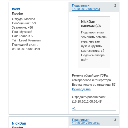
Поделиться
2
tvent
18.10.2012 08:55:51
Профи
Откуда:
Москва
NickDan
Сообщений:
553
написал(а):
Уважение:
+36
Пол:
Мужской
Подскажите как
Car:
Teana 3.5
заменить ремень
Trim Level:
Premium
гура, что там
Последний визит:
нужно крутить
03.10.2018 08:04:01
как натягивать?
Подпись автора
сайт
Ремень общий для ГУРа,
компрессора и генератора.
Все написано со страницы 57
Руководства
Отредактировано tvent
(18.10.2012 08:56:49)
+1
Поделиться
3
NickDan
18.10.2012 09:28:49
Профи