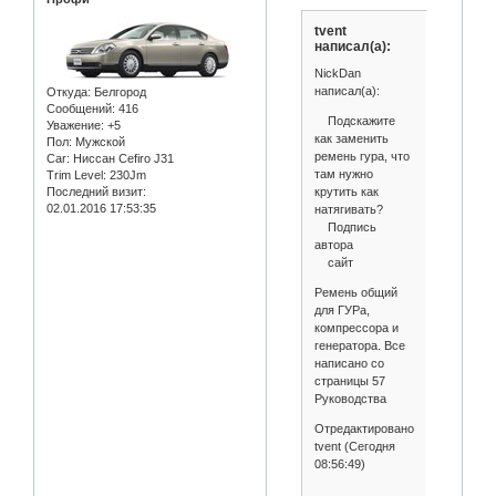
tvent
написал(а):
NickDan
написал(а):
Откуда:
Белгород
Сообщений:
416
Подскажите
Уважение:
+5
как заменить
Пол:
Мужской
ремень гура, что
Car:
Ниссан Cefiro J31
там нужно
Trim Level:
230Jm
крутить как
Последний визит:
02.01.2016 17:53:35
натягивать?
Подпись
автора
сайт
Ремень общий
для ГУРа,
компрессора и
генератора. Все
написано со
страницы 57
Руководства
Отредактировано
tvent (Сегодня
08:56:49)