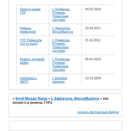
Лопнул шланг
I: Подвеска,
04.02.2024
ГУР
Рулевое,
Тормозная
система
Ремень
I: Двигатель,
15.04.2017
приводной
Впуск/Выпуск
ГУР, Рейка или
I: Подвеска,
31.10.2011
что-то ещё?
Рулевое,
Тормозная
система
Ремонт рулевой
I: Подвеска,
05.04.2016
рейки
Рулевое,
Тормозная
система
проблема с
I: Коробка
13.10.2024
АКПП
передач
»
Клуб Nissan Teana
»
I: Двигатель, Впуск/Выпуск
»
как
меняется ремень ГУРа
создать бесплатный форум