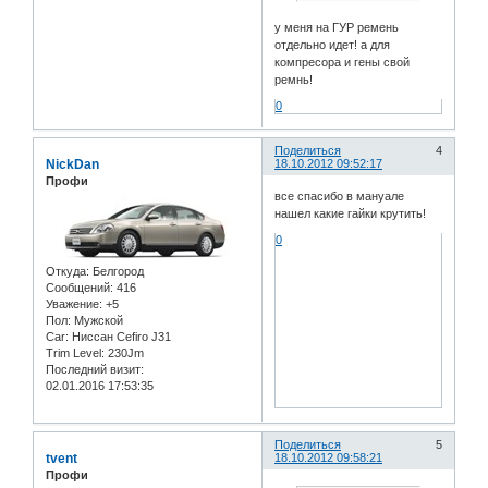
у меня на ГУР ремень
отдельно идет! а для
компресора и гены свой
ремнь!
0
Поделиться
4
NickDan
18.10.2012 09:52:17
Профи
все спасибо в мануале
нашел какие гайки крутить!
0
Откуда:
Белгород
Сообщений:
416
Уважение:
+5
Пол:
Мужской
Car:
Ниссан Cefiro J31
Trim Level:
230Jm
Последний визит:
02.01.2016 17:53:35
Поделиться
5
tvent
18.10.2012 09:58:21
Профи