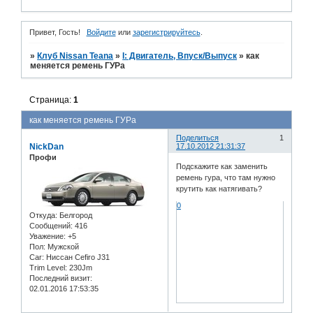
Привет, Гость!
Войдите
или
зарегистрируйтесь
.
»
Клуб Nissan Teana
»
I: Двигатель, Впуск/Выпуск
»
как
меняется ремень ГУРа
Страница:
1
как меняется ремень ГУРа
Поделиться
1
NickDan
17.10.2012 21:31:37
Профи
Подскажите как заменить
ремень гура, что там нужно
крутить как натягивать?
0
Откуда:
Белгород
Сообщений:
416
Уважение:
+5
Пол:
Мужской
Car:
Ниссан Cefiro J31
Trim Level:
230Jm
Последний визит:
02.01.2016 17:53:35