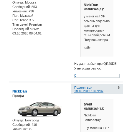
Откуда:
Москва
NickDan
Сообщений:
553
написал(а):
Уважение:
+36
Пол:
Мужской
у меня на ГУР
Car:
Teana 3.5
ремень отдельно
Trim Level:
Premium
идет! а для
Последний визит:
компресора и
03.10.2018 08:04:01
гены свой ремнь!
Подпись автора
сайт
Ну да, я забыл про QR20DE.
У него два ремня.
0
Поделиться
6
NickDan
18.10.2012 10:09:07
Профи
tvent
написал(а):
NickDan
написал(а):
Откуда:
Белгород
Сообщений:
416
у меня на ГУР
Уважение:
+5