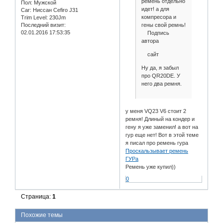
ремень отдельно
Пол:
Мужской
идет! а для
Car:
Ниссан Cefiro J31
компресора и
Trim Level:
230Jm
гены свой ремнь!
Последний визит:
02.01.2016 17:53:35
Подпись
автора
сайт
Ну да, я забыл
про QR20DE. У
него два ремня.
у меня VQ23 V6 стоит 2
ремня! Длиный на кондер и
гену я уже заменил! а вот на
гур еще нет! Вот в этой теме
я писал про ремень гура
Проскальзывает ремень
ГУРа
Ремень уже купил))
0
Страница:
1
Похожие темы