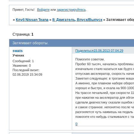
Привет, Гость!
Войдите
или
зарегистрируйтесь
.
»
Клуб Nissan Teana
»
II: Двигатель, Впуск/Выпуск
»
Затягивает обо
Страница:
1
Затягивает обороты.
swats
Поделиться
15.06.2013 07:04:29
Ученик
Помогите советом.
Сообщений:
1
Пробег 60 тысяч, начались проблемы
Уважение:
0
изначально стало казаться как будто 
Последний визит:
отпускаю акселератор, скорость начи
02.06.2019 15:34:09
Заметил следующее: в трогание маши
А именно, при плавном наборе оборото
хорошо и быстро, и ехала на 900-1000
На трассе печальней, при скорости 1
при нажатии на акселератор для обгон
сделали диагностику сказали ошибок 
и самое странное. непонятно после ч
разгоняется чуть нажмешь на педаль 
помогите кто нибудь сталкивался с т
0