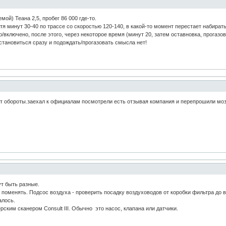
ой) Теана 2,5, пробег 86 000 где-то.
я минут 30-40 по трассе со скоростью 120-140, в какой-то момент перестает набирать
включено, после этого, через некоторое время (минут 20, затем оставновка, прогазов
становиться сразу и подождать/прогазовать смысла нет!
ет обороты.заехал к официалам посмотрели есть отзывая компания и перепрошили моз
т быть разные.
 поменять. Подсос воздуха - проверить посадку воздуховодов от коробки фильтра до 
алось.
рским сканером Consult III. Обычно это насос, клапана или датчики.