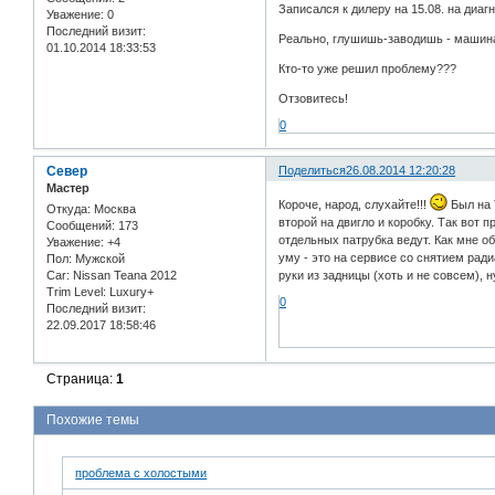
Записался к дилеру на 15.08. на диаг
Уважение:
0
Последний визит:
Реально, глушишь-заводишь - машина 
01.10.2014 18:33:53
Кто-то уже решил проблему???
Отзовитесь!
0
Север
Поделиться
26.08.2014 12:20:28
Мастер
Короче, народ, слухайте!!!
Был на 
Откуда:
Москва
второй на двигло и коробку. Так вот
Сообщений:
173
отдельных патрубка ведут. Как мне о
Уважение:
+4
уму - это на сервисе со снятием ради
Пол:
Мужской
Car:
Nissan Teana 2012
руки из задницы (хоть и не совсем), 
Trim Level:
Luxury+
0
Последний визит:
22.09.2017 18:58:46
Страница:
1
Похожие темы
проблема с холостыми