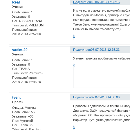
Real
Поделиться
18.06.2013 17:33:15
Ученик
И мне если сможете с похожей проблем
Сообщений:
1
С выездом из Москвы, примерно спуст
Уважение:
0
жми педаль, все остальное выключено/
Car:
NISSAN TEANA
Такое было уже неоднократно! Если о
Trim Level:
PREMIUM
Если есть мысли, то советуйте)
Последний визит:
20.08.2013 23:52:00
0
vadim-20
Поделиться
07.07.2013 12:15:31
Ученик
У меня такая же проблема.не набира
Сообщений:
1
Уважение:
0
0
Car:
TEANA
Trim Level:
Premium+
Последний визит:
22.09.2016 16:43:20
tvent
Поделиться
07.07.2013 14:08:00
Профи
Проблемы одинаковы, а причины могу
Откуда:
Москва
Двигатель. Забит воздушный фильтр -
Сообщений:
553
оборотах ХХ. Как проверить - обсужд
Уважение:
+36
Вариатор. Тут нужна диагностика диле
Пол:
Мужской
Car:
Teana 3.5
0
Trim Level:
Premium