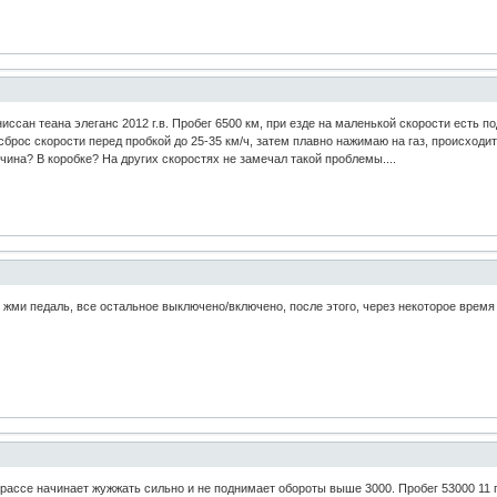
иссан теана элеганс 2012 г.в. Пробег 6500 км, при езде на маленькой скорости есть по
 сброс скорости перед пробкой до 25-35 км/ч, затем плавно нажимаю на газ, происходи
чина? В коробке? На других скоростях не замечал такой проблемы....
 жми педаль, все остальное выключено/включено, после этого, через некоторое время 
трассе начинает жужжать сильно и не поднимает обороты выше 3000. Пробег 53000 11 г