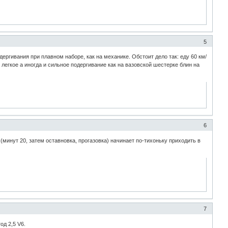
5
дергивания при плавном наборе, как на механике. Обстоит дело так: еду 60 км/
т легкое а иногда и сильное подергивание как на вазовской шестерке блин на
6
(минут 20, затем оставновка, прогазовка) начинает по-тихоньку приходить в
7
од 2,5 V6.