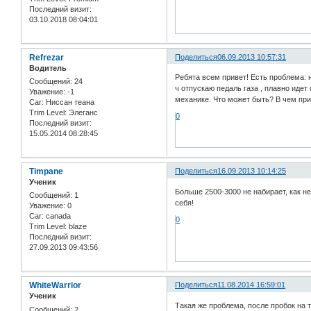
Последний визит:
03.10.2018 08:04:01
Refrezar
Поделиться
06.09.2013 10:57:31
Водитель
Ребята всем привет! Есть проблема: н
Сообщений:
24
ч отпускаю педаль газа , плавно идет
Уважение:
-1
механике. Что может быть? В чем при
Car:
Ниссан теана
Trim Level:
Элеганс
0
Последний визит:
15.05.2014 08:28:45
Timpane
Поделиться
16.09.2013 10:14:25
Ученик
Больше 2500-3000 не набирает, как не
Сообщений:
1
себя!
Уважение:
0
Car:
canada
0
Trim Level:
blaze
Последний визит:
27.09.2013 09:43:56
WhiteWarrior
Поделиться
11.08.2014 16:59:01
Ученик
Такая же проблема, после пробок на 
Сообщений:
2