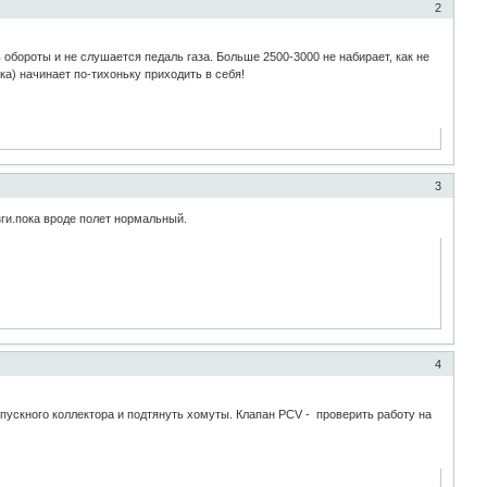
2
 обороты и не слушается педаль газа. Больше 2500-3000 не набирает, как не
ка) начинает по-тихоньку приходить в себя!
3
ги.пока вроде полет нормальный.
4
впускного коллектора и подтянуть хомуты. Клапан PCV - проверить работу на