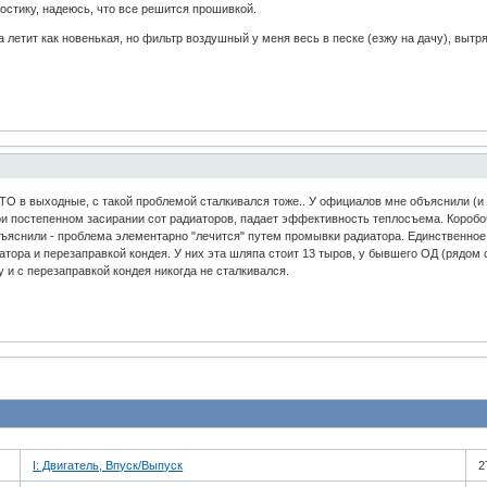
ностику, надеюсь, что все решится прошивкой.
летит как новенькая, но фильтр воздушный у меня весь в песке (езжу на дачу), вытр
ТО в выходные, с такой проблемой сталкивался тоже.. У официалов мне объяснили (и 
 при постепенном засирании сот радиаторов, падает эффективность теплосъема. Коробо
бъяснили - проблема элементарно "лечится" путем промывки радиатора. Единственное, 
атора и перезаправкой кондея. У них эта шляпа стоит 13 тыров, у бывшего ОД (рядом с 
ну и с перезаправкой кондея никогда не сталкивался.
I: Двигатель, Впуск/Выпуск
2