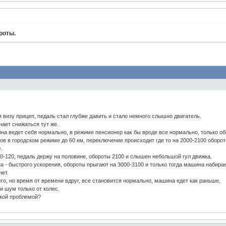
роты.
.
я визу прицеп, педаль стал глубже давить и стало немного слышно двигатель.
нает снижаться тут же.
на ведет себя нормально, в режиме пенсионер как бы вроде все нормально, только о
в в городском режиме до 60 км, переключение происходит где то на 2000-2100 оборото
.
10-120, педаль держу на половине, обороты 2100 и слышен небольшой гул движка.
а - быстрого ускорения, обороты прыгают на 3000-3100 и только тогда машина набирает
нет.
его, но время от времени вдруг, все становится нормально, машина едет как раньше,
и шум только от колес.
акой проблемой?