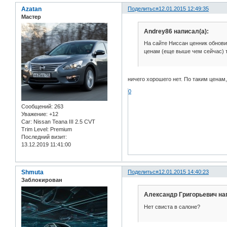
Azatan
Поделиться
12.01.2015 12:49:35
Мастер
Andrey86 написал(а):
На сайте Ниссан ценник обновил
ценам (еще выше чем сейчас) т
ничего хорошего нет. По таким ценам,
0
Сообщений:
263
Уважение:
+12
Car:
Nissan Teana III 2.5 CVT
Trim Level:
Premium
Последний визит:
13.12.2019 11:41:00
Shmuta
Поделиться
12.01.2015 14:40:23
Заблокирован
Александр Григорьевич нап
Нет свиста в салоне?