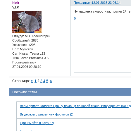
blck
Поделиться
12.01.2015 23:06:14
V.I.P.
Ну машинка скоростная, против 2й те
0
Откуда:
МО. Красногорск
Сообщений:
2876
Уважение:
+205
Пол:
Мужской
Car:
Nissan Teana L33
Trim Level:
Premium+ 3.5
Последний визит:
27.01.2026 09:20:19
Страница:
«
1
2
3
4
5
»
Похожие темы
Всем привет коллеги! Прошу помощи по новой тиане. Вибрация от 1500 д
Выдержки с различных форумов )))
Принимайте в клуб!!! :)