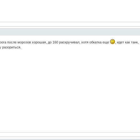
орога после морозов хорошая, до 160 раскручивал, хотя обкатка еще
, идет как танк
у разориться.