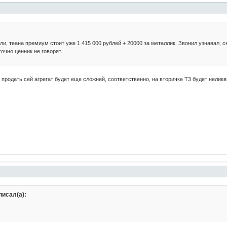
и, теана премиум стоит уже 1 415 000 рублей + 20000 за металлик. Звонил узнавал, 
очно ценник не говорят.
 продать сей агрегат будет еще сложней, соответственно, на вторичке Т3 будет нелик
исал(а):