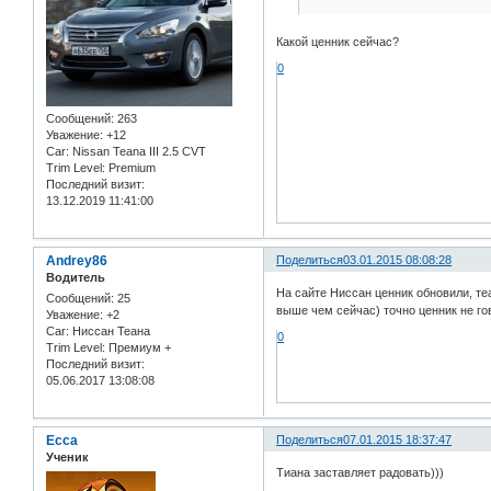
Какой ценник сейчас?
0
Сообщений:
263
Уважение:
+12
Car:
Nissan Teana III 2.5 CVT
Trim Level:
Premium
Последний визит:
13.12.2019 11:41:00
Andrey86
Поделиться
03.01.2015 08:08:28
Водитель
На сайте Ниссан ценник обновили, те
Сообщений:
25
выше чем сейчас) точно ценник не го
Уважение:
+2
Car:
Ниссан Теана
0
Trim Level:
Премиум +
Последний визит:
05.06.2017 13:08:08
Ecca
Поделиться
07.01.2015 18:37:47
Ученик
Тиана заставляет радовать)))