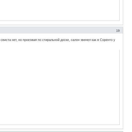
19
, свиста нет, но проезжая по стиральной доске, салон звенел как в Соренто у