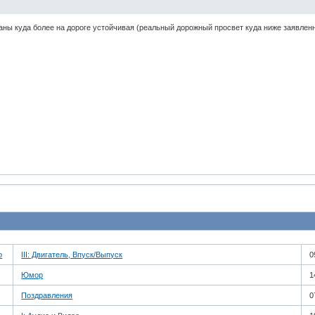
аны куда более на дороге устойчивая (реальный дорожный просвет куда ниже заявленн
о
III: Двигатель, Впуск/Выпуск
0
Юмор
1
Поздравления
0