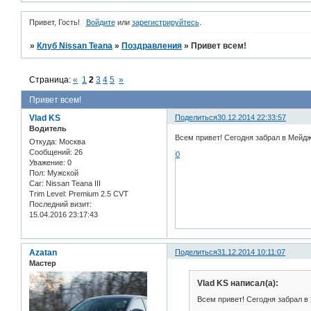
Привет, Гость!
Войдите
или
зарегистрируйтесь
.
»
Клуб Nissan Teana
»
Поздравления
»
Привет всем!
Страница:
«
1
2
3
4
5
»
Привет всем!
Vlad KS
Поделиться
30.12.2014 22:33:57
Водитель
Всем привет! Сегодня забрал в Мейдж
Откуда:
Москва
Сообщений:
26
0
Уважение:
0
Пол:
Мужской
Car:
Nissan Teana III
Trim Level:
Premium 2.5 CVT
Последний визит:
15.04.2016 23:17:43
Azatan
Поделиться
31.12.2014 10:11:07
Мастер
Vlad KS написал(а):
Всем привет! Сегодня забрал в