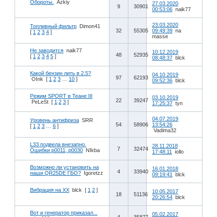
Обороты.
Azkiy
27.03.2020
9
30901
00:53:06
naik77
23.03.2020
Топливный фильтр
Dimon41
32
55305
09:49:39
na
[
1
2
3
4
]
masse
Не заводится
naik77
10.12.2019
48
52935
[
1
2
3
4
5
]
08:48:37
blck
Какой бензин лить в 2.5?
04.10.2019
97
62193
OInk
[
1
2
3
…
10
]
09:52:36
blck
Режим SPORT в Теане III
03.10.2019
22
39247
PeLeSt
[
1
2
3
]
17:25:37
tyn
04.07.2019
Уровень антифриза
SRR
54
58906
13:54:26
[
1
2
3
…
6
]
Vadima32
L33 подвела внезапно.
28.11.2018
7
32474
Ошибки p0011, p0030
NIkba
17:48:11
iollo
Возможно ли установить на
16.01.2018
4
33940
наши QR25DE ГБО?
Igoretzz
09:19:41
blck
Вибрация на ХХ
blck
[
1
2
]
10.05.2017
18
51136
20:26:54
blck
Вот и генератор приказал...
05.02.2017