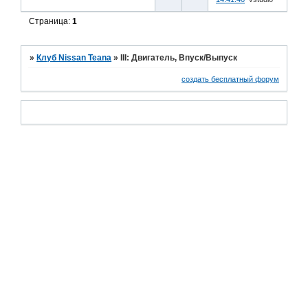
Страница:
1
»
Клуб Nissan Teana
»
III: Двигатель, Впуск/Выпуск
создать бесплатный форум