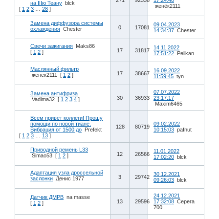
271
92338
17:24:40
на IIIю Теану
blck
женёк2111
[
1
2
3
…
28
]
Замена диффузора системы
09.04.2023
0
17081
охлаждения
Chester
14:34:37
Chester
Свечи зажигания
Maks86
14.11.2022
17
31817
[
1
2
]
17:51:22
Pelikan
Маслянный фильтр
16.09.2022
17
38667
женек2111
[
1
2
]
11:59:45
tyn
07.07.2022
Замена антифриза
30
36933
23:17:17
Vadima32
[
1
2
3
4
]
Maxim6465
Всем привет коллеги! Прошу
помощи по новой тиане.
09.02.2022
128
80719
Вибрация от 1500 до
Prefekt
10:15:03
pafnut
[
1
2
3
…
13
]
Приводной ремень L33
11.01.2022
12
26566
Simao53
[
1
2
]
17:02:20
blck
Адаптация узла дроссельной
30.12.2021
3
29742
заслонки
Денис 1977
09:26:03
blck
24.12.2021
Датчик ДМРВ
na masse
13
29596
17:32:08
Серега
[
1
2
]
700