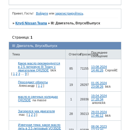
Привет, Гость!
Войдите
или
зарегистрируйтесь
.
»
Клуб Nissan Teana
»
III: Двигатель, Впуск/Выпуск
Страница:
1
III: Двигатель, Впуск/Выпуск
Последнее
Тема
Ответов
Просмотров
сообщение
Какое масло рекомендуется
в 2.5 литровую III Теану с
13.08.2024
85
71155
двигателем QR25DE
blck
14:46:26
СергейЕ
[
1
2
3
…
9
]
Проседают обороты
01.05.2024
19
28297
Алeкcaндp
[
1
2
]
23:08:26
blck
19.04.2024
масло в свечных колодцах
1
26936
17:28:34
QR25DE
na masse
antonickk
Загорелся чек двигателя
29.03.2024
28
39213
mac
[
1
2
3
]
17:46:12
blck
Извечная тема: какое масло
08.06.2023
лить в 3.5 литровый VQ35DE