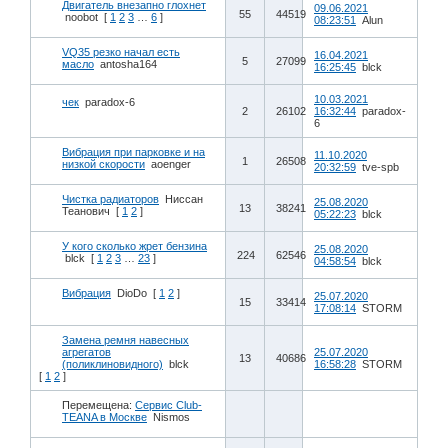
Двигатель внезапно глохнет
09.06.2021
55
44519
noobot
[
1
2
3
…
6
]
08:23:51
Alun
VQ35 резко начал есть
16.04.2021
5
27099
масло
antosha164
16:25:45
blck
10.03.2021
чек
paradox-6
2
26102
16:32:44
paradox-
6
Вибрация при парковке и на
11.10.2020
1
26508
низкой скорости
aoenger
20:32:59
tve-spb
Чистка радиаторов
Ниссан
25.08.2020
13
38241
Теанович
[
1
2
]
05:22:23
blck
У кого сколько жрет бензина
25.08.2020
224
62546
blck
[
1
2
3
…
23
]
04:58:54
blck
Вибрация
DioDo
[
1
2
]
25.07.2020
15
33414
17:08:14
STORM
Замена ремня навесных
агрегатов
25.07.2020
13
40686
(поликлиновидного)
blck
16:58:28
STORM
[
1
2
]
Перемещена:
Сервис Club-
TEANA в Москве
Nismos