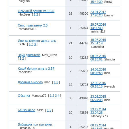
4
35877
oleg098
15:44:30
Strow
Обычный режим vs ECO
23.01.2017
16
49300
HotBeer
[
1
2
]
17:20:23
Banne
29.07.2016
Свист двигателя 2.5
1
35074
14:06:49
roman16312
mitrich117
18.07.2016
Иногда глохнет двигатель
21
44716
15:51:19
SRR
[
1
2
3
]
raceleiter
Звук двигателя
Max_Orbit
08.07.2016
10
43252
[
1
2
]
08:15:01
Shmuta
Какой бензин лить в 3.5?
14.06.2016
2
35667
raceleiter
08:05:53
blck
Добавки в масло
mac
[
1
2
]
12.06.2016
12
42703
09:18:15
tve-spb
Обкатка
Manega72
[
1
2
3
4
]
23.02.2015
35
43840
06:24:38
blck
23.12.2014
Бензонасос
allfile
[
1
2
]
10
43876
23:04:25
MatveySPB
Вибрация при трогании
08.12.2014
4
35257
Dimasik700
14:41:46
vstudio