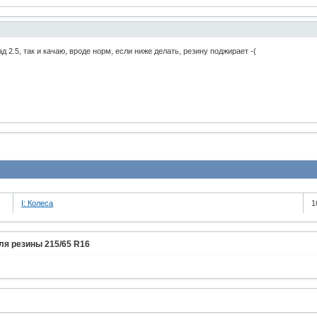
д 2.5, так и качаю, вроде норм, если ниже делать, резину поджирает -(
I: Колеса
1
ля резины 215/65 R16