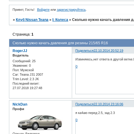
Привет, Гость!
Войдите
или
зарегистрируйтесь
.
»
Клуб Nissan Teana
»
I: Колеса
»
Сколько нужно качать давления д
Страница:
1
Сколько нужно качать давления для резины 215/65 R16
RogerJJ
Поделиться
22.10.2014 20:52:19
Водитель
Извиняюсь,нет ответа в другой ветке
Сообщений:
25
Уважение:
0
0
Пол:
Мужской
Car:
Teana J31 2007
Trim Level:
2.3 JK
Последний визит:
27.07.2018 19:27:48
NickDan
Поделиться
22.10.2014 23:16:06
Профи
я ка4аю перед 2.5, зад 2.3
0
Откуда:
Белгород