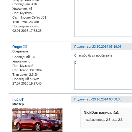
Сообщений:
416
Уважение:
+5
Пол:
Мужской
Car:
Ниссан Cefiro J31
Trim Level:
230Jm
Последний визит:
02.01.2016 17:53:35
RogerJJ
Поделиться
23.10.2014 05:19:08
Водитель
Спасибо буду пробывать
Сообщений:
25
Уважение:
0
0
Пол:
Мужской
Car:
Teana J31 2007
Trim Level:
2.3 JK
Последний визит:
27.07.2018 19:27:48
nuJIoT
Поделиться
23.10.2014 08:50:38
Мастер
NickDan написал(а):
я ка4аю перед 2.5, зад 2.3