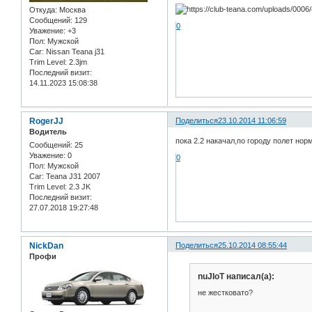
Откуда:
Москва
Сообщений:
129
0
Уважение:
+3
Пол:
Мужской
Car:
Nissan Teana j31
Trim Level:
2.3jm
Последний визит:
14.11.2023 15:08:38
RogerJJ
Поделиться
23.10.2014 11:06:59
Водитель
пока 2.2 накачал,по городу полет но
Сообщений:
25
Уважение:
0
0
Пол:
Мужской
Car:
Teana J31 2007
Trim Level:
2.3 JK
Последний визит:
27.07.2018 19:27:48
NickDan
Поделиться
25.10.2014 08:55:44
Профи
nuJIoT написал(а):
не жестковато?