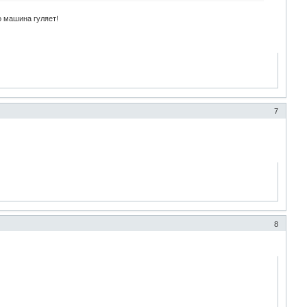
о машина гуляет!
7
8