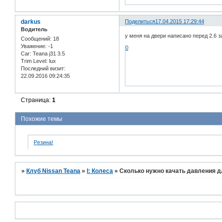
darkus
Поделиться
17.04.2015 17:29:44
Водитель
у меня на двери написано перед 2.6 за
Сообщений:
18
Уважение:
-1
0
Car:
Teana j31 3.5
Trim Level:
lux
Последний визит:
22.09.2016 09:24:35
Страница:
1
Похожие темы
Резина!
»
Клуб Nissan Teana
»
I: Колеса
»
Сколько нужно качать давления д