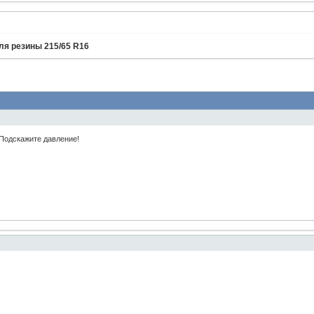
ля резины 215/65 R16
.Подскажите давление!