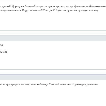
 лучше!!! Дорогу на большой скорости лучше держит, т.к. профиль высокий и из-за нег
азворачиваешься! Ведь положено 205 а тут 215 уже нагрузка на рулевую колонку.
/16
27:18)
ительскую дверь и посмотри на табличку. Там всё написано. И размер и давление.