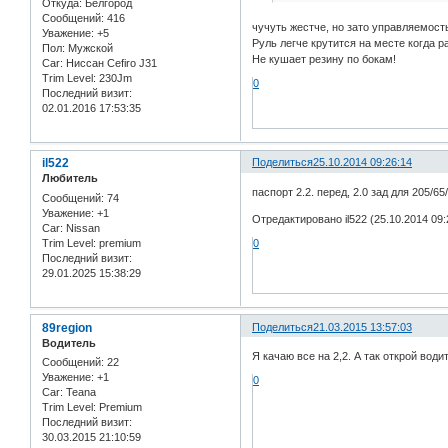
Откуда:
Белгород
Сообщений:
416
чучуть жестче, но зато управляемость
Уважение:
+5
Руль легче крутится на месте когда р
Пол:
Мужской
Не кушает резину по бокам!
Car:
Ниссан Cefiro J31
Trim Level:
230Jm
0
Последний визит:
02.01.2016 17:53:35
il522
Поделиться
25.10.2014 09:26:14
Любитель
паспорт 2.2. перед, 2.0 зад для 205/65
Сообщений:
74
Уважение:
+1
Отредактировано il522 (25.10.2014 09:
Car:
Nissan
Trim Level:
premium
0
Последний визит:
29.01.2025 15:38:29
89region
Поделиться
21.03.2015 13:57:03
Водитель
Я качаю все на 2,2. А так открой вод
Сообщений:
22
Уважение:
+1
0
Car:
Teana
Trim Level:
Premium
Последний визит:
30.03.2015 21:10:59