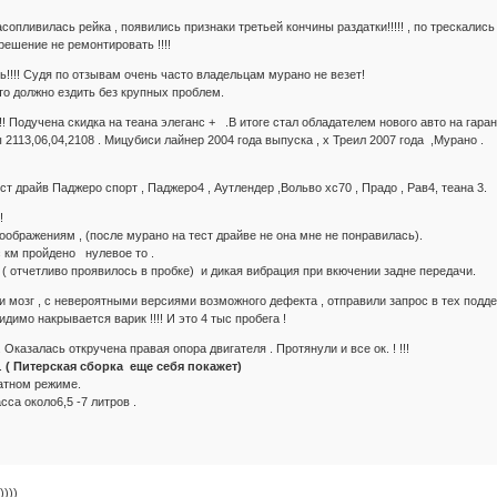
сопливилась рейка , появились признаки третьей кончины раздатки!!!!! , по трескали
ешение не ремонтировать !!!!
!!!! Судя по отзывам очень часто владельцам мурано не везет!
то должно ездить без крупных проблем.
!! Подучена скидка на теана элеганс + .В итоге стал обладателем нового авто на гарант
113,06,04,2108 . Мицубиси лайнер 2004 года выпуска , х Треил 2007 года ,Мурано .
т драйв Паджеро спорт , Паджеро4 , Аутлендер ,Вольво хс70 , Прадо , Рав4, теана 3.
!
оображениям , (после мурано на тест драйве не она мне не понравилась).
 км пройдено нулевое то .
 ( отчетливо проявилось в пробке) и дикая вибрация при вкючении задне передачи.
ли мозг , с невероятными версиями возможного дефекта , отправили запрос в тех подд
идимо накрывается варик !!!! И это 4 тыс пробега !
 Оказалась откручена правая опора двигателя . Протянули и все ок. ! !!!
.
( Питерская сборка еще себя покажет)
атном режиме.
сса около6,5 -7 литров .
))))