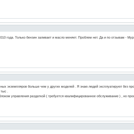
10 года. Только бензин заливает и масло меняет. Проблем нет. Да и по отзывам - Му
чных экземпляров больше чем у других моделей . Я знаю людей эксплуатируют без про
тыс .
блоком управления раздаткой ( требуется квалифицированное обслуживание ) , но проф