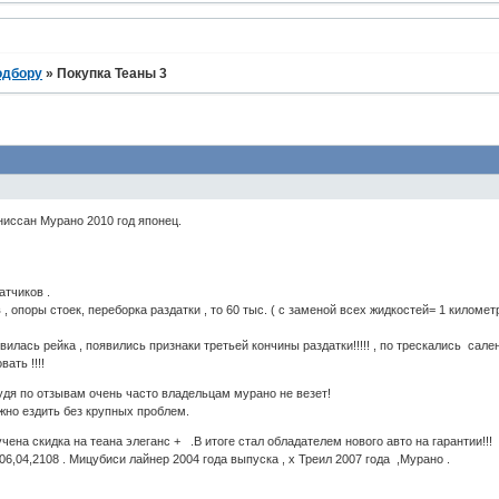
одбору
»
Покупка Теаны 3
ниссан Мурано 2010 год японец.
атчиков .
 опоры стоек, переборка раздатки , то 60 тыс. ( с заменой всех жидкостей= 1 километр 
илась рейка , появились признаки третьей кончины раздатки!!!!! , по трескались сал
ать !!!!
удя по отзывам очень часто владельцам мурано не везет!
лжно ездить без крупных проблем.
учена скидка на теана элеганс + .В итоге стал обладателем нового авто на гарантии!!!
6,04,2108 . Мицубиси лайнер 2004 года выпуска , х Треил 2007 года ,Мурано .