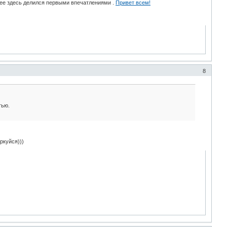
нее здесь делился первыми впечатлениями .
Привет всем!
8
тью.
ркуйся)))