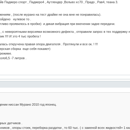
в Паджеро спорт , Паджеро4 , Аутлендер ,Вольво хс70 , Прадо , Рав4, теана 3.
ениям , (после мурано на тест драйве не она мне не понравилась).
ройдено нулевое то .
етливо проявилось в пробке) и дикая вибрация при вкючении задне передачи.
г , с невероятными версиями возможного дефекта , отправили запрос в тех поддержку 
к !!!! И это 4 тыс пробега !
лась откручена правая опора двигателя . Протянули и все ок. ! !!!
терская сборка еще себя покажет)
 режиме.
оло6,5 -7 литров .
дении ниссан Мурано 2010 год японец.
ных датчиков .
иков , опоры стоек, переборка раздатки , то 60 тыс. ( с заменой всех жидкостей= 1 кил