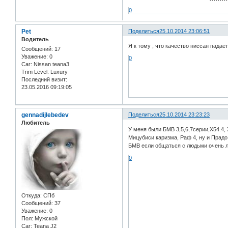
0
Pet
Поделиться
25.10.2014 23:06:51
Водитель
Я к тому , что качество ниссан падае
Сообщений:
17
Уважение:
0
0
Car:
Nissan teana3
Trim Level:
Luxury
Последний визит:
23.05.2016 09:19:05
gennadijlebedev
Поделиться
25.10.2014 23:23:23
Любитель
У меня были БМВ 3,5,6,7серии,Х54.4, 
Мицубиси каризма, Раф 4, ну и Прадо
БМВ если общаться с людьми очень ло
0
Откуда:
СПб
Сообщений:
37
Уважение:
0
Пол:
Мужской
Car:
Teana J2