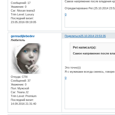
Самое напряжение после владения кр
Сообщений:
17
Уважение:
0
Отредактировано Pet (25.10.2014 23:5
Car:
Nissan teana3
Trim Level:
Luxury
0
Последний визит:
23.05.2016 09:19:05
gennadijlebedev
Поделиться
25.10.2014 23:53:35
Любитель
Pet написал(а):
Самое напряжение после вла
Это точно)))
Я с мужиками всегда смеюсь, говорю 
Откуда:
СПб
0
Сообщений:
37
Уважение:
0
Пол:
Мужской
Car:
Teana J2
Trim Level:
Premium
Последний визит:
14.09.2016 21:31:40