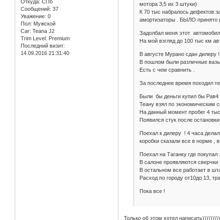
Откуда:
СПб
мотора 3,5 их 3 штуки)
Сообщений:
37
К 70 тыс набралось дефектов:за
Уважение:
0
амортизаторы . БЫЛО принято р
Пол:
Мужской
Car:
Teana J2
Задолбал меня этот автомобиль
Trim Level:
Premium
На мой взгляд до 100 тыс км ав
Последний визит:
14.09.2016 21:31:40
В августе Мурано сдан дилеру !
В пошлом были различные вазы 2
Есть с чем сравнить .
За последнее время походил тес
Были бы деньги купил бы Рав4 
Теану взял по экономическим с
На данный момент пробег 4 тыс
Появился стук после остановки
Поехал к дилеру ! 4 часа дела
коробки сказали все в норме , в
Поехал на Таганку где покупал .
В салоне проявляются сверчки 
В остальном все работает в шт
Расход по городу от10до 13, тра
Пока все !
Только об этом хотел написать)))))))))