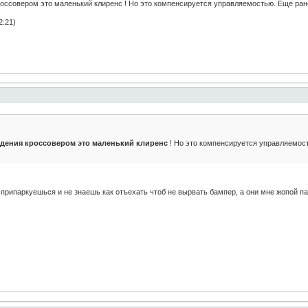
оссовером это маленький клиренс ! Но это компенсируется управляемостью. Еще ра
2:21)
дения кроссовером это маленький клиренс
! Но это компенсируется управляемос
припаркуешься и не знаешь как отъехать чтоб не вырвать бампер, а они мне жопой па