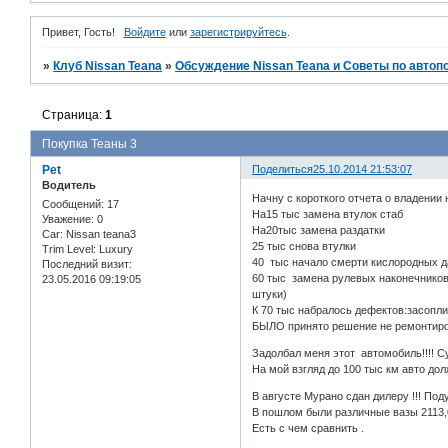
Привет, Гость!
Войдите
или
зарегистрируйтесь
.
»
Клуб Nissan Teana
»
Обсуждение Nissan Teana и Советы по автоп
Страница:
1
Покупка Теаны 3
Pet
Поделиться
25.10.2014 21:53:07
Водитель
Начну с короткого отчета о владении 
Сообщений:
17
На15 тыс замена втулок стаб
Уважение:
0
На20тыс замена раздатки
Car:
Nissan teana3
25 тыс снова втулки
Trim Level:
Luxury
40 тыс начало смерти кислородных д
Последний визит:
60 тыс замена рулевых наконечников ,
23.05.2016 09:19:05
штуки)
К 70 тыс набралось дефектов:засоплив
БЫЛО принято решение не ремонтиров
Задолбал меня этот автомобиль!!!! С
На мой взгляд до 100 тыс км авто до
В августе Мурано сдан дилеру !!! Под
В пошлом были различные вазы 2113,0
Есть с чем сравнить .