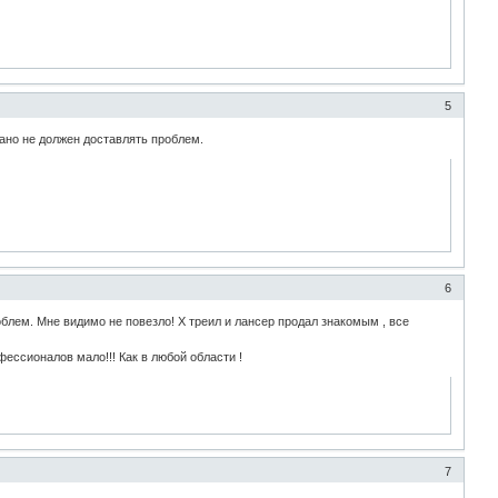
5
рано не должен доставлять проблем.
6
блем. Мне видимо не повезло! Х треил и лансер продал знакомым , все
ессионалов мало!!! Как в любой области !
7