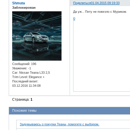
Shmuta
Поделиться
01.04.2015 09:19:33
Заблокирован
Да уж... Пету не повезло с Муриком.
0
Сообщений:
196
Уважение:
-1
Car:
Nissan Teana L33 2,5
Trim Level:
Elegance +
Последний визит:
03.12.2016 11:34:08
Страница:
1
Похожие темы
Задумываюсь о покупки Теаны, помогите с выбором.