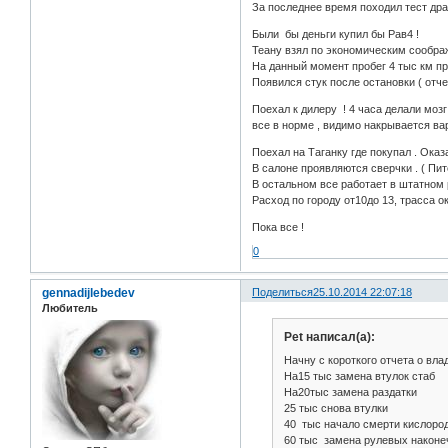
За последнее время походил тест драй
Были бы деньги купил бы Рав4 !
Теану взял по экономическим соображ
На данный момент пробег 4 тыс км п
Появился стук после остановки ( отч
Поехал к дилеру ! 4 часа делали моз
все в норме , видимо накрывается вари
Поехал на Таганку где покупал . Оказа
В салоне проявляются сверчки . ( Пи
В остальном все работает в штатном
Расход по городу от10до 13, трасса ок
Пока все !
0
gennadijlebedev
Поделиться
25.10.2014 22:07:18
Любитель
Pet написал(а):
Начну с короткого отчета о вла
На15 тыс замена втулок стаб
На20тыс замена раздатки
25 тыс снова втулки
40 тыс начало смерти кислород
60 тыс замена рулевых наконечн