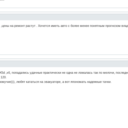
т ,цены на ремонт растут . Хочется иметь авто с более менее понятным прогнозом вла
Х5d ,х6, попадались удачные практически не одна не ломалась так по мелочи, последне
 120.
мучие))), любят кататься на эвакуаторе, а вот япономать надежные тачки.