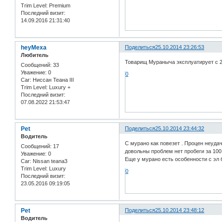
Trim Level:
Premium
Последний визит:
14.09.2016 21:31:40
heyMexa
Поделиться
25.10.2014 23:26:53
Любитель
Товарищ Мураныча эксплуатирует с 20
Сообщений:
33
Уважение:
0
0
Car:
Ниссан Теана III
Trim Level:
Luxury +
Последний визит:
07.08.2022 21:53:47
Pet
Поделиться
25.10.2014 23:44:32
Водитель
С мурано как повезет . Процен неуда
Сообщений:
17
довольны проблем нет пробеги за 100 
Уважение:
0
Еще у мурано есть особенности с эл 
Car:
Nissan teana3
Trim Level:
Luxury
0
Последний визит:
23.05.2016 09:19:05
Pet
Поделиться
25.10.2014 23:48:12
Водитель