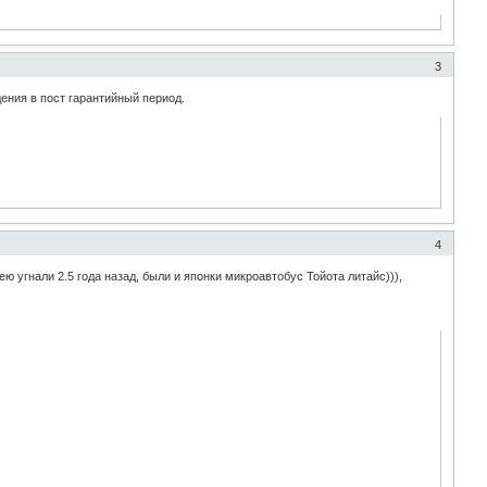
3
дения в пост гарантийный период.
4
ю угнали 2.5 года назад, были и японки микроавтобус Тойота литайс))),