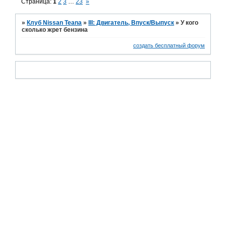
Страница:
1
2
3
…
23
»
»
Клуб Nissan Teana
»
III: Двигатель, Впуск/Выпуск
»
У кого
сколько жрет бензина
создать бесплатный форум