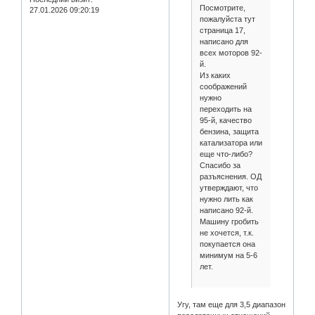
Посмотрите,
27.01.2026 09:20:19
пожалуйста тут
страница 17,
написано для
всех моторов 92-
й.
Из каких
соображений
нужно
переходить на
95-й, качество
бензина, защита
катализатора или
еще что-либо?
Спасибо за
разъяснения. ОД
утверждают, что
нужно лить как
написано 92-й.
Машину гробить
не хочется, т.к.
покупается она
минимум на 5-6
лет.
Угу, там еще для 3,5 диапазон