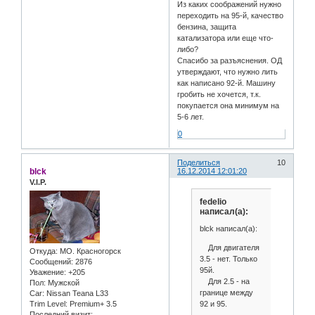
Из каких соображений нужно
переходить на 95-й, качество
бензина, защита
катализатора или еще что-
либо?
Спасибо за разъяснения. ОД
утверждают, что нужно лить
как написано 92-й. Машину
гробить не хочется, т.к.
покупается она минимум на
5-6 лет.
0
Поделиться
10
blck
16.12.2014 12:01:20
V.I.P.
fedelio
написал(а):
blck написал(а):
Для двигателя
Откуда:
МО. Красногорск
3.5 - нет. Только
Сообщений:
2876
95й.
Уважение:
+205
Для 2.5 - на
Пол:
Мужской
границе между
Car:
Nissan Teana L33
92 и 95.
Trim Level:
Premium+ 3.5
Последний визит: