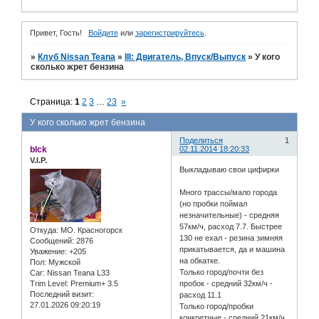
Привет, Гость!
Войдите
или
зарегистрируйтесь
.
»
Клуб Nissan Teana
»
III: Двигатель, Впуск/Выпуск
»
У кого
сколько жрет бензина
Страница:
1
2
3
…
23
»
У кого сколько жрет бензина
Поделиться
1
blck
02.11.2014 18:20:33
V.I.P.
Выкладываю свои цифирки
Много трассы/мало города
(но пробки поймал
незначительные) - средняя
57км/ч, расход 7.7. Быстрее
Откуда:
МО. Красногорск
130 не ехал - резина зимняя
Сообщений:
2876
прикатывается, да и машина
Уважение:
+205
на обкатке.
Пол:
Мужской
Только город/почти без
Car:
Nissan Teana L33
Trim Level:
Premium+ 3.5
пробок - средний 32км/ч -
Последний визит:
расход 11.1
27.01.2026 09:20:19
Только город/пробки
конкретные - средний 21км/ч