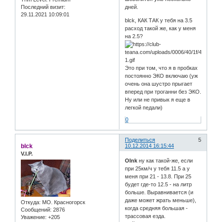
Последний визит:
дней.
29.11.2021 10:09:01
blck, КАК ТАК у тебя на 3.5
расход такой же, как у меня
на 2.5?
Это при том, что я в пробках
постоянно ЭКО включаю (уж
очень она шустро прыгает
вперед при троганни без ЭКО.
Ну или не привык я еще в
легкой педали)
0
Поделиться
5
blck
10.12.2014 16:15:44
V.I.P.
OInk
ну как такой-же, если
при 25км/ч у тебя 11.5 а у
меня при 21 - 13.8. При 25
будет где-то 12.5 - на литр
больше. Выравнивается (и
даже может жрать меньше),
Откуда:
МО. Красногорск
когда средняя большая -
Сообщений:
2876
трассовая езда.
Уважение:
+205