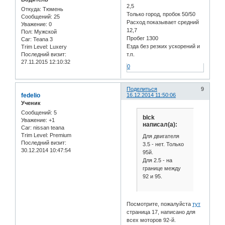
2,5
Откуда:
Тюмень
Только город, пробок 50/50
Сообщений:
25
Расход показывает средний
Уважение:
0
12,7
Пол:
Мужской
Пробег 1300
Car:
Teana 3
Езда без резких ускорений и
Trim Level:
Luxery
Последний визит:
т.п.
27.11.2015 12:10:32
0
Поделиться
9
fedelio
16.12.2014 11:50:06
Ученик
Сообщений:
5
blck
Уважение:
+1
написал(а):
Car:
nissan teana
Trim Level:
Premium
Для двигателя
Последний визит:
3.5 - нет. Только
30.12.2014 10:47:54
95й.
Для 2.5 - на
границе между
92 и 95.
Посмотрите, пожалуйста
тут
страница 17, написано для
всех моторов 92-й.