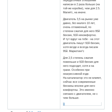
передаточных отношений
написан в 2 раза больше (на
той-же коробке), чем для 2.5.
Магия'c, на иначе.
Двигатель 3,5 на рынке уже
давно, без малого 10 лет,
очень отлаженный, по
степени сжатия для него 95й
бензин, 92й некомфортно.
И тут вдруг на тебе - на этот
двигатель пишут 92й бензин,
хотя везде и всегда писали
95й. Маркетинг'с
Для 2,5 степень сжатия
поменьше и 92й бензин для
него подходит, хотя и на
грани. Особенно при
неагрессивной езде.
На катализатор это не влияет,
сейчас все современные
бензины вполне для него
комфортны. Это именно
связано с двигателем, не с
чем больше.
0