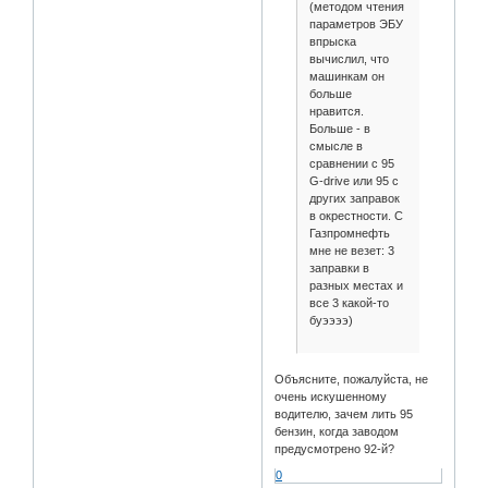
(методом чтения
параметров ЭБУ
впрыска
вычислил, что
машинкам он
больше
нравится.
Больше - в
смысле в
сравнении с 95
G-drive или 95 с
других заправок
в окрестности. С
Газпромнефть
мне не везет: 3
заправки в
разных местах и
все 3 какой-то
буээээ)
Объясните, пожалуйста, не
очень искушенному
водителю, зачем лить 95
бензин, когда заводом
предусмотрено 92-й?
0