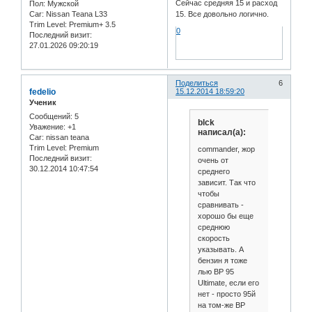
Сейчас средняя 15 и расход
Пол:
Мужской
15. Все довольно логично.
Car:
Nissan Teana L33
Trim Level:
Premium+ 3.5
0
Последний визит:
27.01.2026 09:20:19
Поделиться
6
fedelio
15.12.2014 18:59:20
Ученик
Сообщений:
5
blck
Уважение:
+1
написал(а):
Car:
nissan teana
Trim Level:
Premium
commander, жор
Последний визит:
очень от
30.12.2014 10:47:54
среднего
зависит. Так что
чтобы
сравнивать -
хорошо бы еще
среднюю
скорость
указывать. А
бензин я тоже
лью BP 95
Ultimate, если его
нет - просто 95й
на том-же BP