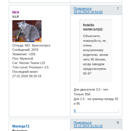
Поделиться
7
blck
15.12.2014 19:54:05
V.I.P.
fedelio
написал(а):
Объясните,
пожалуйста, не
очень
Откуда:
МО. Красногорск
Сообщений:
2876
искушенному
Уважение:
+205
водителю, зачем
Пол:
Мужской
лить 95 бензин,
Car:
Nissan Teana L33
когда заводом
Trim Level:
Premium+ 3.5
предусмотрено
Последний визит:
92-й?
27.01.2026 09:20:19
Для двигателя 3.5 - нет.
Только 95й.
Для 2.5 - на границе между 92
и 95.
0
Поделиться
8
Manega72
15.12.2014 21:52:15
Водитель