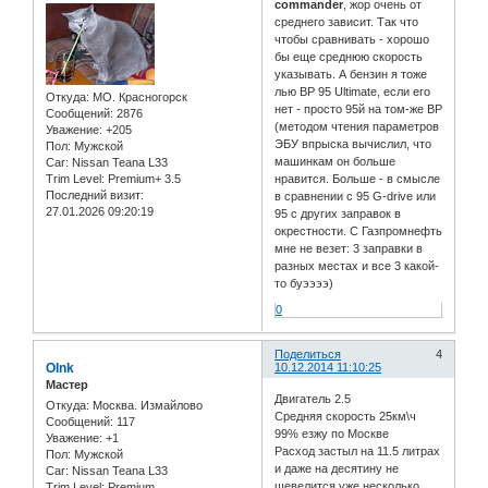
commander
, жор очень от
среднего зависит. Так что
чтобы сравнивать - хорошо
бы еще среднюю скорость
указывать. А бензин я тоже
лью BP 95 Ultimate, если его
Откуда:
МО. Красногорск
нет - просто 95й на том-же BP
Сообщений:
2876
(методом чтения параметров
Уважение:
+205
ЭБУ впрыска вычислил, что
Пол:
Мужской
машинкам он больше
Car:
Nissan Teana L33
Trim Level:
Premium+ 3.5
нравится. Больше - в смысле
Последний визит:
в сравнении с 95 G-drive или
27.01.2026 09:20:19
95 с других заправок в
окрестности. С Газпромнефть
мне не везет: 3 заправки в
разных местах и все 3 какой-
то буээээ)
0
Поделиться
4
OInk
10.12.2014 11:10:25
Мастер
Двигатель 2.5
Откуда:
Москва. Измайлово
Средняя скорость 25км\ч
Сообщений:
117
99% езжу по Москве
Уважение:
+1
Расход застыл на 11.5 литрах
Пол:
Мужской
и даже на десятину не
Car:
Nissan Teana L33
шевелится уже несколько
Trim Level:
Premium