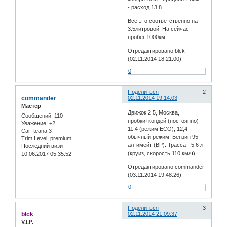
- расход 13.8
Все это соответственно на
3.5литровой. На сейчас
пробег 1000км
Отредактировано blck
(02.11.2014 18:21:00)
0
Поделиться
2
commander
02.11.2014 19:14:03
Мастер
Движок 2,5, Москва,
Сообщений:
110
пробки+кондей (постоянно) -
Уважение:
+2
11,4 (режим ECO), 12,4
Car:
teana 3
обычный режим. Бензин 95
Trim Level:
premium
алтимейт (BP). Трасса - 5,6 л
Последний визит:
(круиз, скорость 110 км/ч)
10.06.2017 05:35:52
Отредактировано commander
(03.11.2014 19:48:26)
0
Поделиться
3
blck
02.11.2014 21:09:37
V.I.P.