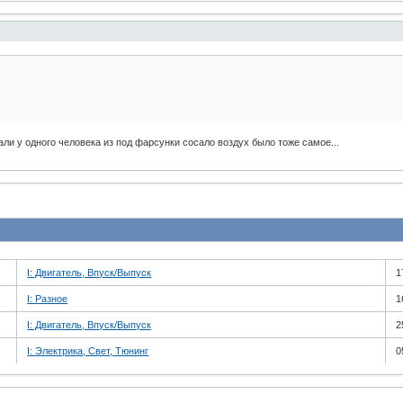
али у одного человека из под фарсунки сосало воздух было тоже самое...
I: Двигатель, Впуск/Выпуск
1
I: Разное
1
I: Двигатель, Впуск/Выпуск
2
I: Электрика, Свет, Тюнинг
0