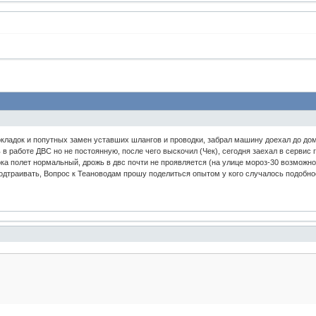
окладок и попутных замен уставших шлангов и проводки, забрал машину доехал до дом
в работе ДВС но не постоянную, после чего выскочил (Чек), сегодня заехал в сервис 
ока полет нормальный, дрожь в двс почти не проявляется (на улице мороз-30 возможно
 подтраивать, Вопрос к Теановодам прошу поделиться опытом у кого случалось подобн