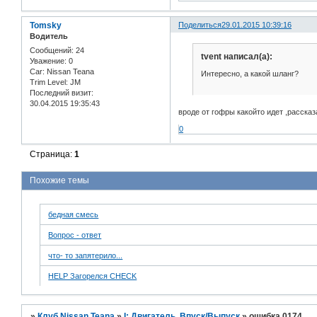
Tomsky
Поделиться
29.01.2015 10:39:16
Водитель
Сообщений:
24
tvent написал(а):
Уважение:
0
Car:
Nissan Teana
Интересно, а какой шланг?
Trim Level:
JM
Последний визит:
30.04.2015 19:35:43
вроде от гофры какойто идет ,рассказ
0
Страница:
1
Похожие темы
бедная смесь
Вопрос - ответ
что- то запятерило...
HELP Загорелся CHECK
»
Клуб Nissan Teana
»
I: Двигатель, Впуск/Выпуск
»
ошибка 0174