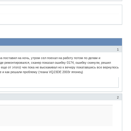
1
а поставил на ночь, утром сел поехал на работу потом по делам и
где ремонтировался, сканер показал ошибку 0174, ошибку скинули, решил
 еще от этого) чек пока не выскакивал но к вечеру покатавшись все вернулось
ое и как решали проблему (теана VQ23DE 2003г японец)
2