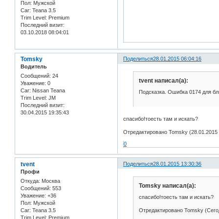
Пол:
Мужской
Car:
Teana 3.5
Trim Level:
Premium
Последний визит:
03.10.2018 08:04:01
Tomsky
Поделиться
28.01.2015 06:04:16
Водитель
Сообщений:
24
tvent написал(а):
Уважение:
0
Car:
Nissan Teana
Подсказка. Ошибка 0174 для бл
Trim Level:
JM
Последний визит:
30.04.2015 19:35:43
спасибо!тоесть там и искать?
Отредактировано Tomsky (28.01.2015 
0
tvent
Поделиться
28.01.2015 13:30:36
Профи
Откуда:
Москва
Tomsky написал(а):
Сообщений:
553
Уважение:
+36
спасибо!тоесть там и искать?
Пол:
Мужской
Отредактировано Tomsky (Сегод
Car:
Teana 3.5
Trim Level:
Premium