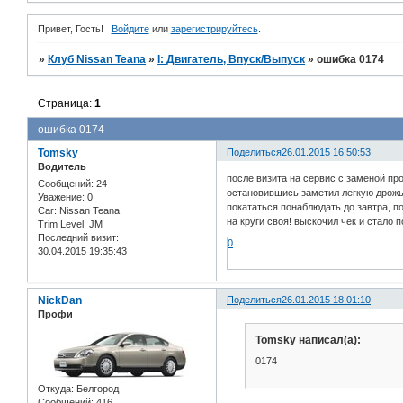
Привет, Гость!
Войдите
или
зарегистрируйтесь
.
»
Клуб Nissan Teana
»
I: Двигатель, Впуск/Выпуск
»
ошибка 0174
Страница:
1
ошибка 0174
Tomsky
Поделиться
26.01.2015 16:50:53
Водитель
после визита на сервис с заменой пр
Сообщений:
24
остановившись заметил легкую дрожь 
Уважение:
0
покататься понаблюдать до завтра, п
Car:
Nissan Teana
на круги своя! выскочил чек и стало
Trim Level:
JM
Последний визит:
0
30.04.2015 19:35:43
NickDan
Поделиться
26.01.2015 18:01:10
Профи
Tomsky написал(а):
0174
Откуда:
Белгород
Сообщений:
416