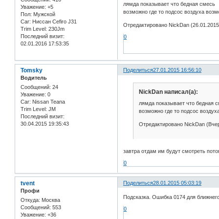
лямда показывает что бедная смесь
Уважение:
+5
возможно где то подсос воздуха воз
Пол:
Мужской
Car:
Ниссан Cefiro J31
Отредактировано NickDan (26.01.2015
Trim Level:
230Jm
Последний визит:
0
02.01.2016 17:53:35
Tomsky
Поделиться
27.01.2015 16:56:10
Водитель
Сообщений:
24
NickDan написал(а):
Уважение:
0
Car:
Nissan Teana
лямда показывает что бедная 
Trim Level:
JM
возможно где то подсос воздух
Последний визит:
30.04.2015 19:35:43
Отредактировано NickDan (Вчер
завтра отдам им будут смотреть пото
0
tvent
Поделиться
28.01.2015 05:03:19
Профи
Подсказка. Ошибка 0174 для ближнего
Откуда:
Москва
Сообщений:
553
0
Уважение:
+36