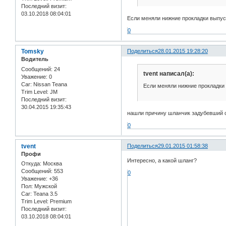
Последний визит:
03.10.2018 08:04:01
Если меняли нижние прокладки выпуск
0
Tomsky
Поделиться
28.01.2015 19:28:20
Водитель
Сообщений:
24
tvent написал(а):
Уважение:
0
Car:
Nissan Teana
Если меняли нижние прокладки в
Trim Level:
JM
Последний визит:
30.04.2015 19:35:43
нашли причину шланчик задубевший с
0
tvent
Поделиться
29.01.2015 01:58:38
Профи
Интересно, а какой шланг?
Откуда:
Москва
Сообщений:
553
0
Уважение:
+36
Пол:
Мужской
Car:
Teana 3.5
Trim Level:
Premium
Последний визит:
03.10.2018 08:04:01