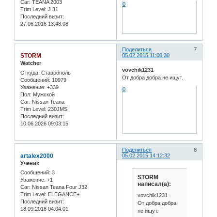
Car:
TEANA 2003
0
Trim Level:
J 31
Последний визит:
27.06.2016 13:48:08
Поделиться
7
STORM
05.02.2015 11:00:30
Watcher
vovchik1231
Откуда:
Ставрополь
От добра добра не ищут.
Сообщений:
10979
Уважение:
+339
0
Пол:
Мужской
Car:
Nissan Teana
Trim Level:
230JMS
Последний визит:
10.06.2026 09:03:15
Поделиться
8
artalex2000
05.02.2015 14:12:32
Ученик
Сообщений:
3
STORM
Уважение:
+1
написал(а):
Car:
Nissan Teana Four J32
Trim Level:
ELEGANCE+
vovchik1231
Последний визит:
От добра добра
18.09.2018 04:04:01
не ищут.