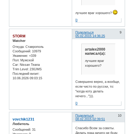
лучшее враг хорошего?
0
Поделиться
9
STORM
05.02.2015 14:36:25
Watcher
Откуда:
Ставрополь
artalex2000
Сообщений:
10979
написал(а):
Уважение:
+339
Пол:
Мужской
лучшее враг
Car:
Nissan Teana
хорошего?
Trim Level:
230JMS
Последний визит:
10.06.2026 09:03:15
Совершено верно, а вообще,
если чисто по русски, то:
"когда коту делать
нечего..."))).
0
Поделиться
10
vovchik1231
08.02.2015 02:39:51
Любитель
Спасибо Всем за советы.
Сообщений:
31
Делать пока ничего не буду.