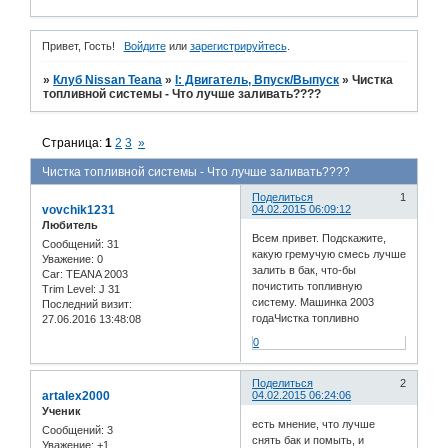
Привет, Гость!
Войдите
или
зарегистрируйтесь
.
»
Клуб Nissan Teana
»
I: Двигатель, Впуск/Выпуск
»
Чистка
топливной системы - Что лучше заливать????
Страница:
1
2
3
»
Чистка топливной системы - Что лучше заливать????
Поделиться
1
vovchik1231
04.02.2015 06:09:12
Любитель
Всем привет. Подскажите,
Сообщений:
31
какую гремучую смесь лучше
Уважение:
0
залить в бак, что-бы
Car:
TEANA 2003
почистить топливную
Trim Level:
J 31
систему. Машинка 2003
Последний визит:
годаЧистка топливно
27.06.2016 13:48:08
0
Поделиться
2
artalex2000
04.02.2015 06:24:06
Ученик
есть мнение, что лучше
Сообщений:
3
снять бак и помыть, и
Уважение:
+1