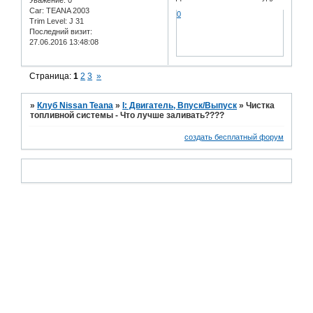
Уважение:
0
Car:
TEANA 2003
0
Trim Level:
J 31
Последний визит:
27.06.2016 13:48:08
Страница:
1
2
3
»
»
Клуб Nissan Teana
»
I: Двигатель, Впуск/Выпуск
»
Чистка
топливной системы - Что лучше заливать????
создать бесплатный форум