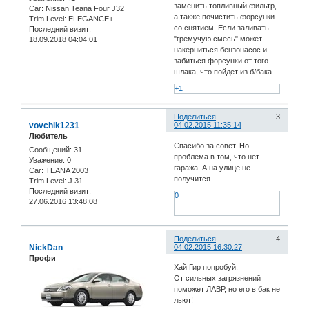
заменить топливный фильтр,
Car:
Nissan Teana Four J32
а также почистить форсунки
Trim Level:
ELEGANCE+
со снятием. Если заливать
Последний визит:
"гремучую смесь" может
18.09.2018 04:04:01
накерниться бензонасос и
забиться форсунки от того
шлака, что пойдет из б/бака.
+1
Поделиться
3
vovchik1231
04.02.2015 11:35:14
Любитель
Спасибо за совет. Но
Сообщений:
31
проблема в том, что нет
Уважение:
0
гаража. А на улице не
Car:
TEANA 2003
получится.
Trim Level:
J 31
Последний визит:
0
27.06.2016 13:48:08
Поделиться
4
NickDan
04.02.2015 16:30:27
Профи
Хай Гир попробуй.
От сильных загрязнений
поможет ЛАВР, но его в бак не
льют!