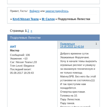
Привет, Гость!
Войдите
или
зарегистрируйтесь
.
»
Клуб Nissan Teana
»
III: Салон
»
Подрулевые Лепестки
Страница:
1
2
»
Подрулевые Лепестки
Поделиться
1
АНТ
14.05.2015 12:42:54
Мастер
Доброго времени суток
Сообщений:
106
Уважаемые Форумчане.
Уважение:
+10
Хочу в начале темы выразить
Car:
Nissan Teana L33
огромные респект и уважуху
Trim Level:
Elegance
за оказанную техническую и
Последний визит:
не только помощь
05.08.2017 18:29:43
MatveySPB. Без него бы этой
установки не состоялось))))
И так преступим нам
понадобятся.
Отвертка крестовая.
Головка на 10.
Пару Лепестков.
Пару пинов.