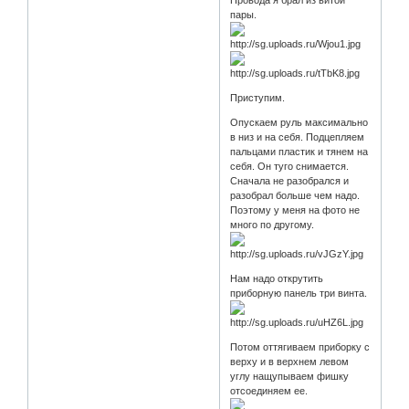
Провода я брал из витой
пары.
Приступим.
Опускаем руль максимально
в низ и на себя. Подцепляем
пальцами пластик и тянем на
себя. Он туго снимается.
Сначала не разобрался и
разобрал больше чем надо.
Поэтому у меня на фото не
много по другому.
Нам надо открутить
приборную панель три винта.
Потом оттягиваем приборку с
верху и в верхнем левом
углу нащупываем фишку
отсоединяем ее.