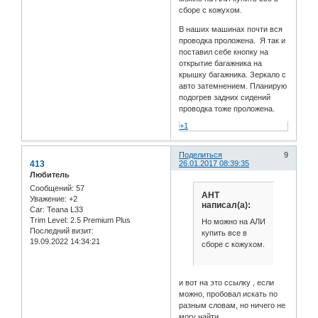
сборе с кожухом.
В наших машинах почти вся
проводка проложена. Я так и
поставил себе кнопку на
открытие багажника на
крышку багажника. Зеркало с
авто затемнением. Планирую
подогрев задних сидений
проводка тоже проложена.
+1
Поделиться
9
413
26.01.2017 08:39:35
Любитель
Сообщений:
57
АНТ
Уважение:
+2
написал(а):
Car:
Teana L33
Trim Level:
2.5 Premium Plus
Но можно на АЛИ
Последний визит:
купить все в
19.09.2022 14:34:21
сборе с кожухом.
и вот на это ссылку , если
можно, пробовал искать по
разным словам, но ничего не
могу найти