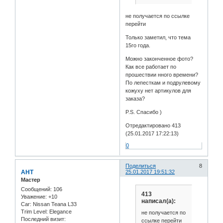
не получается по ссылке
перейти
Только заметил, что тема
15го года.
Можно законченное фото?
Как все работает по
прошествии нного времени?
По лепесткам и подрулевому
кожуху нет артикулов для
заказа?
P.S. Спасибо )
Отредактировано 413
(25.01.2017 17:22:13)
0
Поделиться
8
АНТ
25.01.2017 19:51:32
Мастер
Сообщений:
106
413
Уважение:
+10
написал(а):
Car:
Nissan Teana L33
Trim Level:
Elegance
не получается по
Последний визит:
ссылке перейти