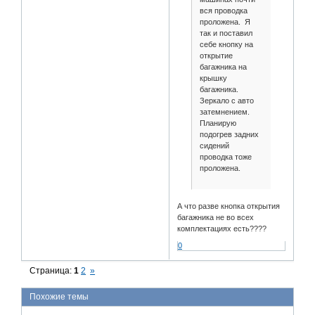
вся проводка
проложена. Я
так и поставил
себе кнопку на
открытие
багажника на
крышку
багажника.
Зеркало с авто
затемнением.
Планирую
подогрев задних
сидений
проводка тоже
проложена.
А что разве кнопка открытия
багажника не во всех
комплектациях есть????
0
Страница:
1
2
»
Похожие темы