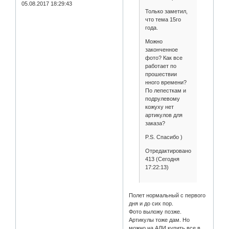
05.08.2017 18:29:43
Только заметил,
что тема 15го
года.
Можно
законченное
фото? Как все
работает по
прошествии
нного времени?
По лепесткам и
подрулевому
кожуху нет
артикулов для
заказа?
P.S. Спасибо )
Отредактировано
413 (Сегодня
17:22:13)
Полет нормальный с первого
дня и до сих пор.
Фото выложу позже.
Артикулы тоже дам. Но
можно на АЛИ купить все в