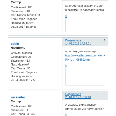
Мастер
Мне ОД так и сказал. У меня
Сообщений:
106
в режиме Ds работает норма.
Уважение:
+10
Car:
Nissan Teana L33
0
Trim Level:
Elegance
Последний визит:
05.08.2017 18:29:43
Поделиться
4
eddie
14.05.2015 14:38:01
Любитель
в догонку для желающих
Откуда:
Москва
http://www.aliexpress.com/item/NEW-
Сообщений:
90
RH-L … 08589.html
Уважение:
+13
Пол:
Мужской
0
Car:
Teana L33
Trim Level:
Elegance
Последний визит:
26.04.2026 11:17:53
Поделиться
5
raceleiter
25.01.2017 16:30:10
Мастер
А сколько виртуальных
Сообщений:
166
ступеней на 2.5 получается?
Уважение:
+1
Car:
Teana L33 3.5
0