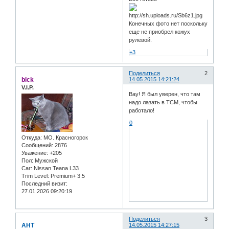
Конечных фото нет поскольку
еще не приобрел кожух
рулевой.
+3
Поделиться
2
blck
14.05.2015 14:21:24
V.I.P.
Вау! Я был уверен, что там
надо лазать в TCM, чтобы
работало!
0
Откуда:
МО. Красногорск
Сообщений:
2876
Уважение:
+205
Пол:
Мужской
Car:
Nissan Teana L33
Trim Level:
Premium+ 3.5
Последний визит:
27.01.2026 09:20:19
Поделиться
3
АНТ
14.05.2015 14:27:15