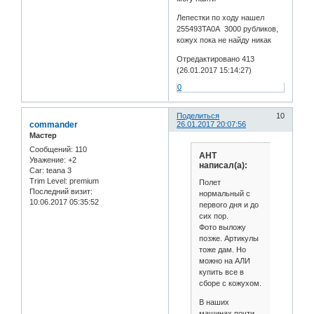
Лепестки по ходу нашел
255493TA0A 3000 рубликов,
кожух пока не найду никак
Отредактировано 413
(26.01.2017 15:14:27)
0
Поделиться
10
commander
26.01.2017 20:07:56
Мастер
Сообщений:
110
АНТ
Уважение:
+2
написал(а):
Car:
teana 3
Trim Level:
premium
Полет
Последний визит:
нормальный с
10.06.2017 05:35:52
первого дня и до
сих пор.
Фото выложу
позже. Артикулы
тоже дам. Но
можно на АЛИ
купить все в
сборе с кожухом.
В наших
машинах почти