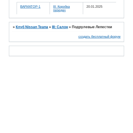
ВАРИАТОР-1
III: Коробка
20.01.2025
передач
»
Клуб Nissan Teana
»
III: Салон
»
Подрулевые Лепестки
создать бесплатный форум