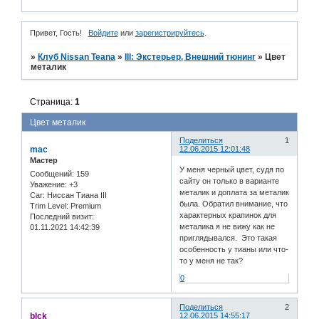
Привет, Гость!
Войдите
или
зарегистрируйтесь
.
»
Клуб Nissan Teana
»
III: Экстерьер, Внешний тюнинг
»
Цвет
металик
Страница:
1
Цвет металик
Поделиться
1
mac
12.06.2015 12:01:48
Мастер
У меня черный цвет, судя по
Сообщений:
159
сайту он только в варианте
Уважение:
+3
металик и доплата за металик
Car:
Ниссан Тиана III
была. Обратил внимание, что
Trim Level:
Premium
характерных крапинок для
Последний визит:
металика я не вижу как не
01.11.2021 14:42:39
приглядывался. Это такая
особенность у тианы или что-
то у меня не так?
0
Поделиться
2
blck
12.06.2015 14:55:17