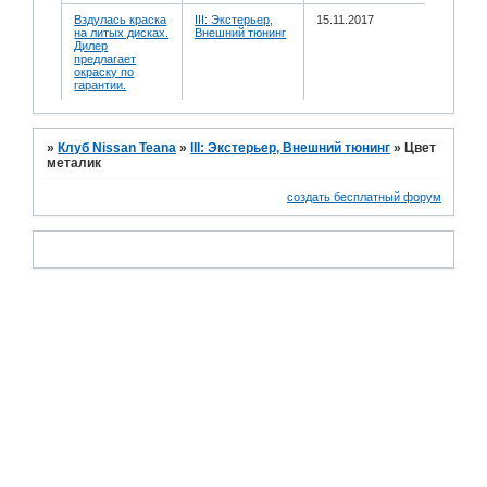
Вздулась краска
III: Экстерьер,
15.11.2017
на литых дисках.
Внешний тюнинг
Дилер
предлагает
окраску по
гарантии.
»
Клуб Nissan Teana
»
III: Экстерьер, Внешний тюнинг
»
Цвет
металик
создать бесплатный форум