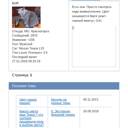
V.I.P.
Есть они. Просто смотреть
надо внимательнее. Цвет
называется black pearl -
черный жемчуг, G41
0
Откуда:
МО. Красногорск
Сообщений:
2876
Уважение:
+205
Пол:
Мужской
Car:
Nissan Teana L33
Trim Level:
Premium+ 3.5
Последний визит:
27.01.2026 09:20:19
Страница:
1
Похожие темы
Цвет наших
Беседы на
09.11.2013
машин!
разные темы
Какого цвета
II: Экстерьер,
26.09.2018
ваш Teana ? что
Внешний тюнинг
сыграло
решающую роль
в выборе цвета?