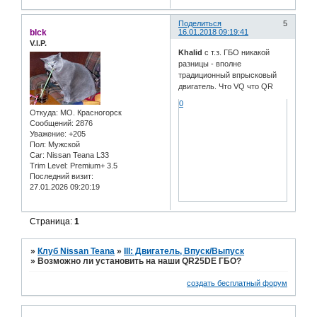
Поделиться
5
blck
16.01.2018 09:19:41
V.I.P.
Khalid
c т.з. ГБО никакой
разницы - вполне
традиционный впрысковый
двигатель. Что VQ что QR
0
Откуда:
МО. Красногорск
Сообщений:
2876
Уважение:
+205
Пол:
Мужской
Car:
Nissan Teana L33
Trim Level:
Premium+ 3.5
Последний визит:
27.01.2026 09:20:19
Страница:
1
»
Клуб Nissan Teana
»
III: Двигатель, Впуск/Выпуск
»
Возможно ли установить на наши QR25DE ГБО?
создать бесплатный форум