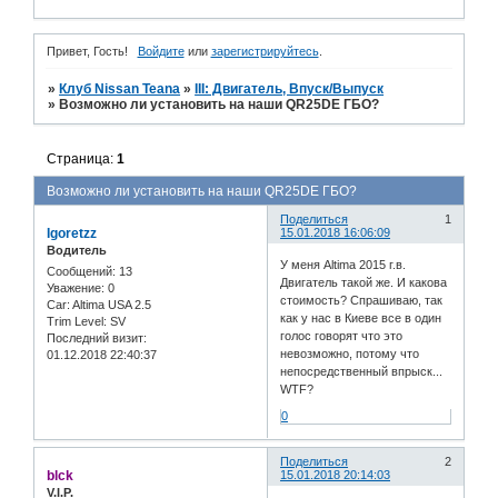
Привет, Гость!
Войдите
или
зарегистрируйтесь
.
»
Клуб Nissan Teana
»
III: Двигатель, Впуск/Выпуск
»
Возможно ли установить на наши QR25DE ГБО?
Страница:
1
Возможно ли установить на наши QR25DE ГБО?
Поделиться
1
Igoretzz
15.01.2018 16:06:09
Водитель
У меня Altima 2015 г.в.
Сообщений:
13
Двигатель такой же. И какова
Уважение:
0
стоимость? Спрашиваю, так
Car:
Altima USA 2.5
как у нас в Киеве все в один
Trim Level:
SV
голос говорят что это
Последний визит:
невозможно, потому что
01.12.2018 22:40:37
непосредственный впрыск...
WTF?
0
Поделиться
2
blck
15.01.2018 20:14:03
V.I.P.