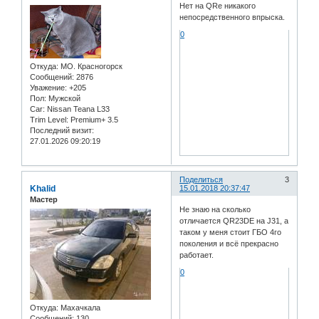
Нет на QRе никакого
непосредственного впрыска.
0
Откуда:
МО. Красногорск
Сообщений:
2876
Уважение:
+205
Пол:
Мужской
Car:
Nissan Teana L33
Trim Level:
Premium+ 3.5
Последний визит:
27.01.2026 09:20:19
Поделиться
3
Khalid
15.01.2018 20:37:47
Мастер
Не знаю на сколько
отличается QR23DE на J31, а
таком у меня стоит ГБО 4го
поколения и всё прекрасно
работает.
0
Откуда:
Махачкала
Сообщений:
130