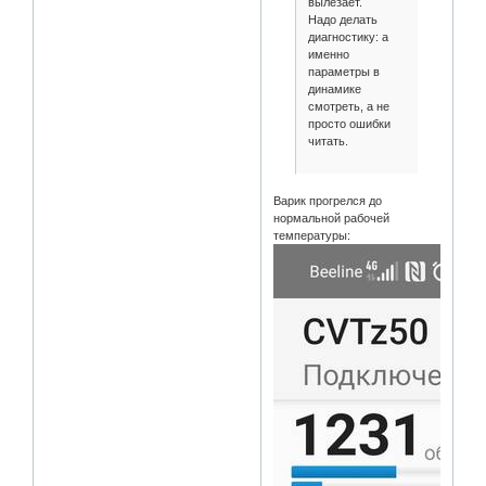
вылезает.
Надо делать
диагностику: а
именно
параметры в
динамике
смотреть, а не
просто ошибки
читать.
Варик прогрелся до
нормальной рабочей
температуры: