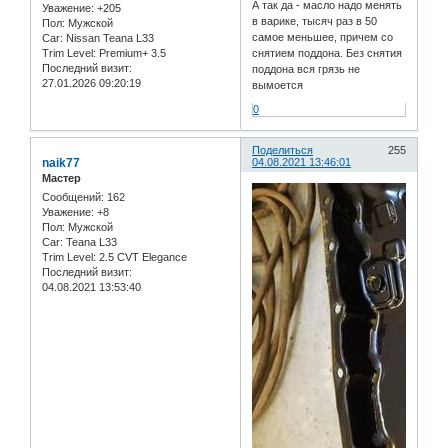
А так да - масло надо менять
Уважение:
+205
в варике, тысяч раз в 50
Пол:
Мужской
самое меньшее, причем со
Car:
Nissan Teana L33
Trim Level:
Premium+ 3.5
снятием поддона. Без снятия
Последний визит:
поддона вся грязь не
27.01.2026 09:20:19
вымоется
0
Поделиться
255
naik77
04.08.2021 13:46:01
Мастер
Сообщений:
162
Уважение:
+8
Пол:
Мужской
Car:
Teana L33
Trim Level:
2.5 CVT Elegance
Последний визит:
04.08.2021 13:53:40