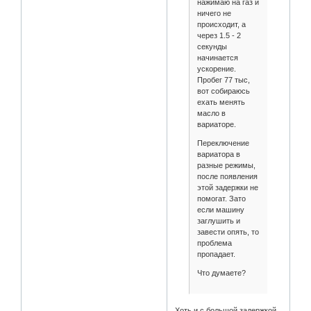
нажимаю на газ и
ничего не
происходит, а
через 1.5 - 2
секунды
начинается
ускорение.
Пробег 77 тыс,
вот собираюсь
ехать менять
масло в
вариаторе.
Переключение
вариатора в
разные режимы,
после появления
этой задержки не
помогат. Зато
если машину
заглушить и
завести опять, то
проблема
пропадает.
Что думаете?
Хоть и с большой задержкой,