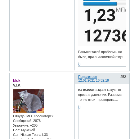
Раньше такой проблемы не
было, при аналогичной езде.
0
Поделиться
252
blck
12.01.2021 16:52:19
V.I.P.
na masse
выдает какую-то
ересь в давлении. Разьемы
точно стоит проверить....
0
Откуда:
МО. Красногорск
Сообщений:
2876
Уважение:
+205
Пол:
Мужской
Car:
Nissan Teana L33