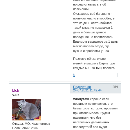
но решил написать об
излечении.
Оказалось всё банально -
поменял масло в коробке, в
тот же день опять поймал
такой глюк, но покатался 1
день и больше данное
поведение не проявлялось.
Видимо в вариаторе за 1 день
масло попало везде, где
нужно и проблема ушла.
Поэтому обязательно
меняйте масло в Вариаторе
каждые 60 - 70 тыщ пробега.
0
Поделиться
254
blck
24.07.2021 11:42:44
V.I.P.
Windyzavr
хорошо если
прошло и не появится: это
была грязь, которую промыли
при смене масла. Будем
надеяться, что без
негативных дальнейших
Откуда:
МО. Красногорск
последствий все будет
Сообщений:
2876