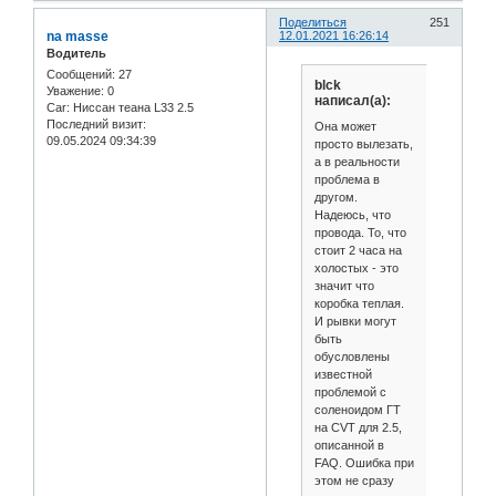
Поделиться
251
na masse
12.01.2021 16:26:14
Водитель
Сообщений:
27
blck
Уважение:
0
написал(а):
Car:
Ниссан теана L33 2.5
Последний визит:
Она может
09.05.2024 09:34:39
просто вылезать,
а в реальности
проблема в
другом.
Надеюсь, что
провода. То, что
стоит 2 часа на
холостых - это
значит что
коробка теплая.
И рывки могут
быть
обусловлены
известной
проблемой с
соленоидом ГТ
на CVT для 2.5,
описанной в
FAQ. Ошибка при
этом не сразу