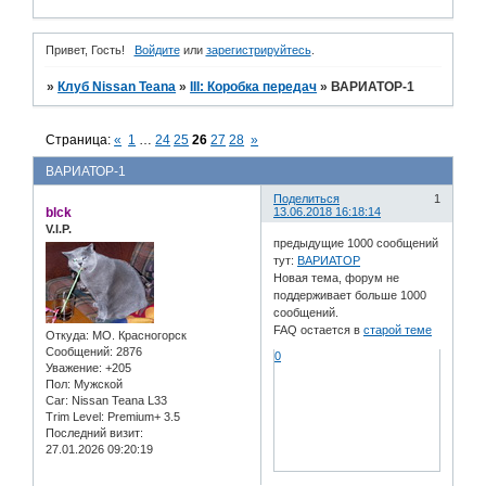
Привет, Гость!
Войдите
или
зарегистрируйтесь
.
»
Клуб Nissan Teana
»
III: Коробка передач
»
ВАРИАТОР-1
Страница:
«
1
…
24
25
26
27
28
»
ВАРИАТОР-1
Поделиться
1
blck
13.06.2018 16:18:14
V.I.P.
предыдущие 1000 сообщений
тут:
ВАРИАТОР
Новая тема, форум не
поддерживает больше 1000
сообщений.
FAQ остается в
старой теме
Откуда:
МО. Красногорск
Сообщений:
2876
0
Уважение:
+205
Пол:
Мужской
Car:
Nissan Teana L33
Trim Level:
Premium+ 3.5
Последний визит:
27.01.2026 09:20:19