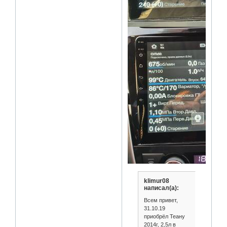
klimur08
написал(а):
Всем привет,
31.10.19
приобрёл Теану
2014г, 2,5л в