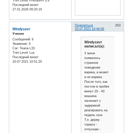
Trim Level:
Premium+ 3.5
Последний визит:
27.01.2026 09:20:19
Поделиться
253
Windyzavr
20.07.2021 10:46:05
Ученик
Сообщений:
6
Windyzavr
Уважение:
0
написал(а):
Car:
Teana L33
Trim Level:
Lux
У меня
Последний визит:
появилось
20.07.2021 10:51:25
странное
поведение
варика, а может
и не варика.
После того, как
постою в пробке
минут 20 - 40
машина
начинает с
задержкой
реагировать на
педаль газа.
Т.е. держу
тормоз -
отпускаю -